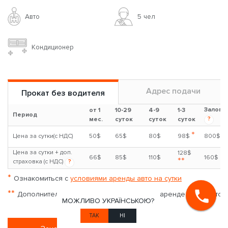
Авто
5 чел
Кондиционер
Адрес подачи
Прокат без водителя
Залог
от 1
10-29
4-9
1-3
Период
?
мес.
суток
суток
суток
*
Цена за сутки(с НДС)
50$
65$
80$
98$
800$
Цена за сутки + доп.
128$
66$
85$
110$
160$
**
страховка (с НДС)
?
*
Ознакомиться с
условиями аренды авто на сутки
**
Дополнительная страховка доступна при аренде от 3-х суток
МОЖЛИВО УКРАЇНСЬКОЮ?
ТАК
НІ