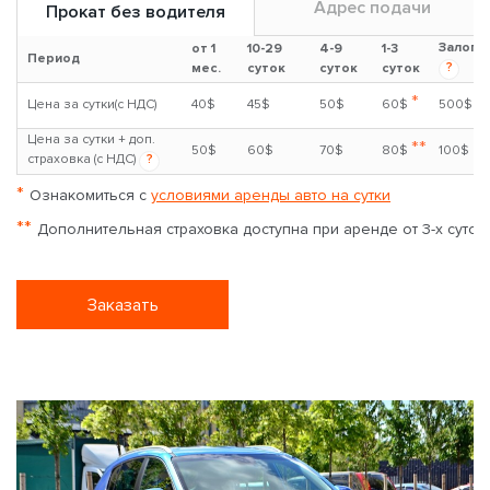
Адрес подачи
Прокат без водителя
Залог
от 1
10-29
4-9
1-3
Период
?
мес.
суток
суток
суток
*
Цена за сутки(с НДС)
40$
45$
50$
60$
500$
Цена за сутки + доп.
**
50$
60$
70$
80$
100$
страховка (с НДС)
?
*
Ознакомиться с
условиями аренды авто на сутки
**
Дополнительная страховка доступна при аренде от 3-х суток
Заказать