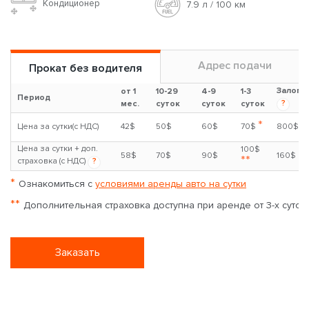
Кондиционер
7.9 л / 100 км
Адрес подачи
Прокат без водителя
Залог
от 1
10-29
4-9
1-3
Период
?
мес.
суток
суток
суток
*
Цена за сутки(с НДС)
42$
50$
60$
70$
800$
Цена за сутки + доп.
100$
58$
70$
90$
160$
**
страховка (с НДС)
?
*
Ознакомиться с
условиями аренды авто на сутки
**
Дополнительная страховка доступна при аренде от 3-х суток
Заказать