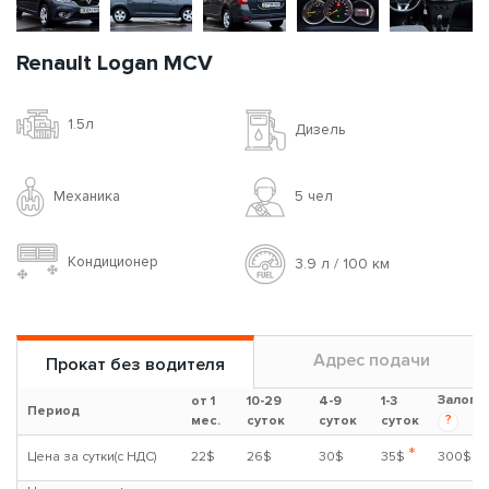
Renault Logan MCV
1.5л
Дизель
Механика
5 чел
Кондиционер
3.9 л / 100 км
Адрес подачи
Прокат без водителя
Залог
от 1
10-29
4-9
1-3
Период
?
мес.
суток
суток
суток
*
Цена за сутки(с НДС)
22$
26$
30$
35$
300$