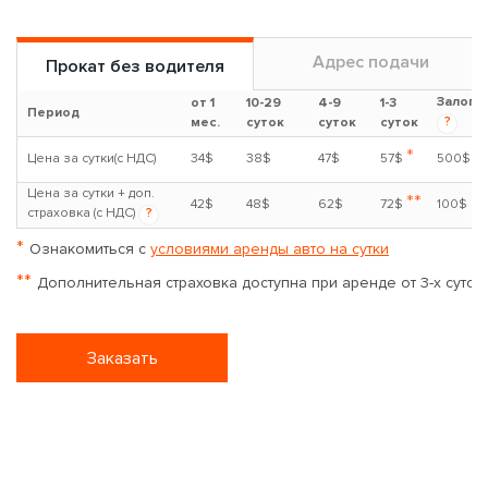
Адрес подачи
Прокат без водителя
Залог
от 1
10-29
4-9
1-3
Период
?
мес.
суток
суток
суток
*
Цена за сутки(с НДС)
34$
38$
47$
57$
500$
Цена за сутки + доп.
**
42$
48$
62$
72$
100$
страховка (с НДС)
?
*
Ознакомиться с
условиями аренды авто на сутки
**
Дополнительная страховка доступна при аренде от 3-х суток
Заказать