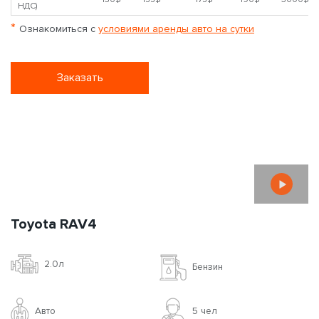
Кондиционер
7.1 л / 100 км
Адрес подачи
Прокат без водителя
Залог
от 1
10-29
4-9
1-3
Период
?
мес.
суток
суток
суток
Цена за сутки(с
*
130$
155$
175$
190$
3000$
НДС)
*
Ознакомиться с
условиями аренды авто на сутки
Заказать