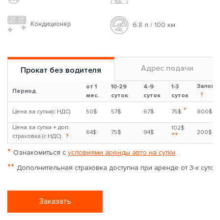
Toyota RAV4
2.0л
Бензин