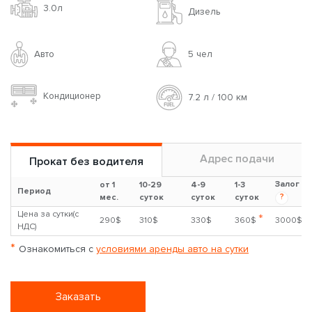
3.0л
Дизель
Авто
5 чел
Кондиционер
7.2 л / 100 км
Адрес подачи
Прокат без водителя
Залог
от 1
10-29
4-9
1-3
Период
?
мес.
суток
суток
суток
Цена за сутки(с
*
290$
310$
330$
360$
3000$
НДС)
*
Ознакомиться с
условиями аренды авто на сутки
Заказать