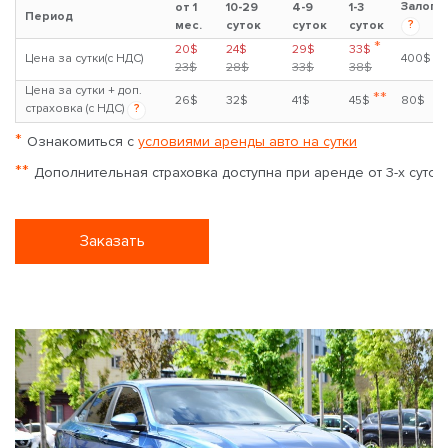
Залог
от 1
10-29
4-9
1-3
Период
?
мес.
суток
суток
суток
*
20$
24$
29$
33$
Цена за сутки(с НДС)
400$
23$
28$
33$
38$
Цена за сутки + доп.
**
26$
32$
41$
45$
80$
страховка (с НДС)
?
*
Ознакомиться с
условиями аренды авто на сутки
**
Дополнительная страховка доступна при аренде от 3-х суток
Заказать