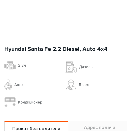
Авто
5 чел
Кондиционер
6.8 л / 100 км
Адрес подачи
Прокат без водителя
Залог
от 1
10-29
4-9
1-3
Период
?
мес.
суток
суток
суток
*
Цена за сутки(с НДС)
50$
57$
67$
75$
800$
Цена за сутки + доп.
102$
64$
75$
94$
200$
**
страховка (с НДС)
?
*
Ознакомиться с
условиями аренды авто на сутки
**
Дополнительная страховка доступна при аренде от 3-х суток
Заказать