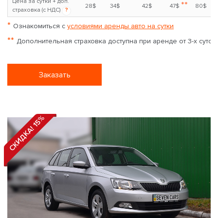
Цена за сутки + доп.
**
28$
34$
42$
47$
80$
страховка (с НДС)
?
*
Ознакомиться с
условиями аренды авто на сутки
**
Дополнительная страховка доступна при аренде от 3-х суток
Заказать
СКИДКА! 15%