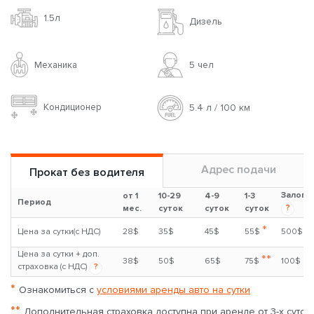
1.5л
Дизель
Механика
5 чел
Кондиционер
5.4 л / 100 км
Адрес подачи
Прокат без водителя
Залог
от 1
10-29
4-9
1-3
Период
?
мес.
суток
суток
суток
*
Цена за сутки(с НДС)
28$
35$
45$
55$
500$
Цена за сутки + доп.
**
38$
50$
65$
75$
100$
страховка (с НДС)
?
*
Ознакомиться с
условиями аренды авто на сутки
**
Дополнительная страховка доступна при аренде от 3-х суток