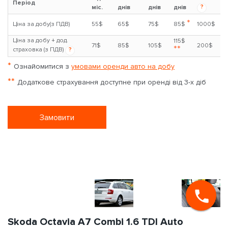
Період
?
міс.
днів
днів
днів
*
Ціна за добу(з ПДВ)
55$
65$
75$
85$
1000$
Ціна за добу + дод.
115$
71$
85$
105$
200$
**
страховка (з ПДВ)
?
*
Ознайомитися з
умовами оренди авто на добу
**
Додаткове страхування доступне при оренді від 3-х діб
Замовити