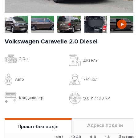
Volkswagen Caravelle 2.0 Diesel
2.0л
Дизель
Авто
7+1 чoл
Кондиціонер
9.0 л / 100 км
Адреса подачи
Прокат без водія
Застава
від 1
10-29
4-9
1-3