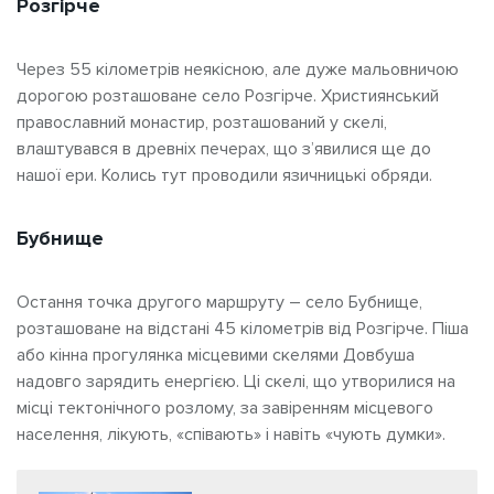
Розгірче
Через 55 кілометрів неякісною, але дуже мальовничою
дорогою розташоване село Розгірче. Християнський
православний монастир, розташований у скелі,
влаштувався в древніх печерах, що з’явилися ще до
нашої ери. Колись тут проводили язичницькі обряди.
Бубнище
Остання точка другого маршруту – село Бубнище,
розташоване на відстані 45 кілометрів від Розгірче. Піша
або кінна прогулянка місцевими скелями Довбуша
надовго зарядить енергією. Ці скелі, що утворилися на
місці тектонічного розлому, за завіренням місцевого
населення, лікують, «співають» і навіть «чують думки».