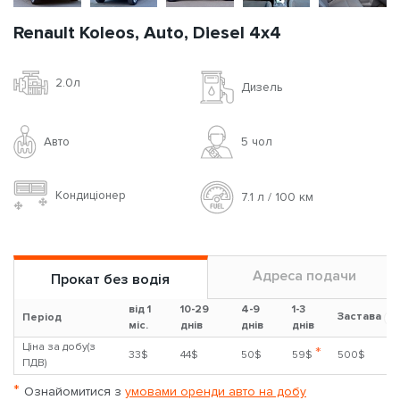
Renault Koleos, Auto, Diesel 4x4
2.0л
Дизель
Авто
5 чoл
Кондиціонер
7.1 л / 100 км
Адреса подачи
Прокат без водія
від 1
10-29
4-9
1-3
Застава
?
Період
міс.
днів
днів
днів
Ціна за добу(з
*
33$
44$
50$
59$
500$
ПДВ)
*
Ознайомитися з
умовами оренди авто на добу