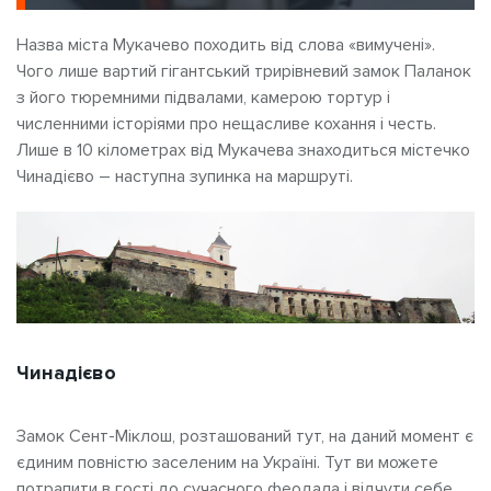
Назва міста Мукачево походить від слова «вимучені».
Чого лише вартий гігантський трирівневий замок Паланок
з його тюремними підвалами, камерою тортур і
численними історіями про нещасливе кохання і честь.
Лише в 10 кілометрах від Мукачева знаходиться містечко
Чинадієво – наступна зупинка на маршруті.
Чинадієво
Замок Сент-Міклош, розташований тут, на даний момент є
єдиним повністю заселеним на Україні. Тут ви можете
потрапити в гості до сучасного феодала і відчути себе