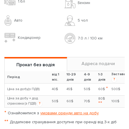
1.6л
Бензин
Авто
5 чoл
Кондиціонер
7.0 л / 100 км
Адреса подачи
Прокат без водія
Застава
від 1
10-29
4-9
1-3
Період
?
міс.
днів
днів
днів
*
Ціна за добу(з ПДВ)
40$
45$
50$
60$
500$
Ціна за добу + дод.
80$
50$
60$
70$
100$
**
страховка (з ПДВ)
?
*
Ознайомитися з
умовами оренди авто на добу
**
Додаткове страхування доступне при оренді від 3-х діб