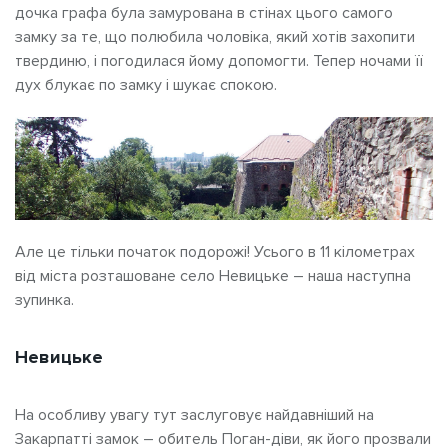
дочка графа була замурована в стінах цього самого
замку за те, що полюбила чоловіка, який хотів захопити
твердиню, і погодилася йому допомогти. Тепер ночами її
дух блукає по замку і шукає спокою.
Але це тільки початок подорожі! Усього в 11 кілометрах
від міста розташоване село Невицьке – наша наступна
зупинка.
Невицьке
На особливу увагу тут заслуговує найдавніший на
Закарпатті замок – обитель Поган-діви, як його прозвали