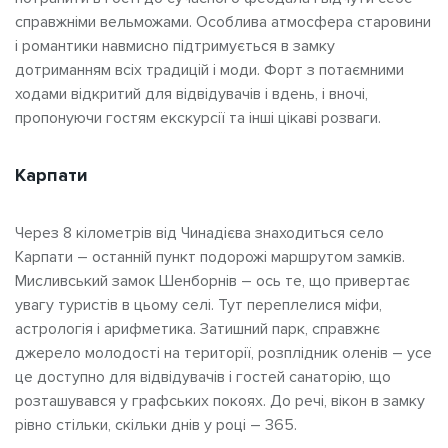
справжніми вельможами. Особлива атмосфера старовини
і романтики навмисно підтримується в замку
дотриманням всіх традицій і моди. Форт з потаємними
ходами відкритий для відвідувачів і вдень, і вночі,
пропонуючи гостям екскурсії та інші цікаві розваги.
Карпати
Через 8 кілометрів від Чинадієва знаходиться село
Карпати – останній пункт подорожі маршрутом замків.
Мисливський замок Шенборнів – ось те, що привертає
увагу туристів в цьому селі. Тут переплелися міфи,
астрологія і арифметика. Затишний парк, справжнє
джерело молодості на території, розплідник оленів – усе
це доступно для відвідувачів і гостей санаторію, що
розташувався у графських покоях. До речі, вікон в замку
рівно стільки, скільки днів у році – 365.