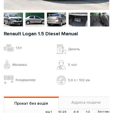
Renault Logan 1.5 Diesel Manual
1.5л
Дизель
Механіка
5 чoл
Кондиціонер
5.8 л / 100 км
Адреса подачи
Прокат без водія
Застава
від 1
10-29
4-9
1-3