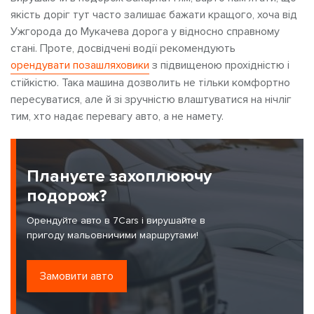
якість доріг тут часто залишає бажати кращого, хоча від
Ужгорода до Мукачева дорога у відносно справному
стані. Проте, досвідчені водії рекомендують
орендувати позашляховики
з підвищеною прохідністю і
стійкістю. Така машина дозволить не тільки комфортно
пересуватися, але й зі зручністю влаштуватися на нічліг
тим, хто надає перевагу авто, а не намету.
Плануєте захоплюючу
подорож?
Орендуйте авто в 7Cars і вирушайте в
пригоду мальовничими маршрутами!
Замовити авто