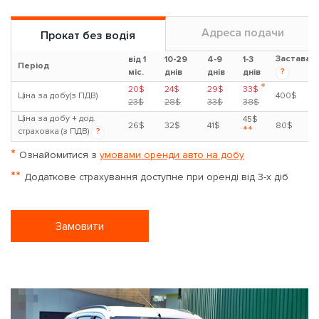
Адреса подачи
Прокат без водія
Застава
від 1
10-29
4-9
1-3
Період
?
міс.
днів
днів
днів
*
20$
24$
29$
33$
Ціна за добу(з ПДВ)
400$
23$
28$
33$
38$
Ціна за добу + дод.
45$
26$
32$
41$
80$
**
страховка (з ПДВ)
?
*
Ознайомитися з
умовами оренди авто на добу
**
Додаткове страхування доступне при оренді від 3-х діб
Замовити