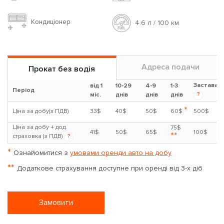
Кондиціонер
4.6 л / 100 км
Адреса подачи
Прокат без водія
Застава
від 1
10-29
4-9
1-3
Період
?
міс.
днів
днів
днів
*
Ціна за добу(з ПДВ)
33$
40$
50$
60$
500$
Ціна за добу + дод.
75$
41$
50$
65$
100$
**
страховка (з ПДВ)
?
*
Ознайомитися з
умовами оренди авто на добу
**
Додаткове страхування доступне при оренді від 3-х діб
Замовити