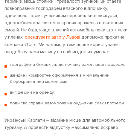
термінів, місць стоянки і тривалості зупинок. Ви стаєте
повноправним господарем власного відпочинку,
одночасно гідом і учасником персональної екскурсії,
одноосібним власником яскравих вражень і позитивних
емоцій. Не біда, якщо власний автомобіль поки що тільки
у планах:
орендувати авто у Львові
допоможе прокатна
компанія 7Cars. Ми надамо у тимчасове користування
вподобану вами машину на найвигідніших умовах:
географічна близькість до початку захопливої подорожі;
швидке і комфортне оформлення з мінімальними
бюрократичними моментами;
вигідні ціни на оренду;
повністю справні автомобілі на будь-який смак і потреби.
Українські Карпати – відмінне місце для автомобільного
туризму. А провести відпустку максимально яскраво