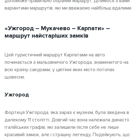
допоможе правильно обраний маршрут. Ділимося з вами
варіантами маршрутів, які ми вважаємо найбільш вдалими.
«Ужгород – Мукачево – Карпати» –
маршрут найстаріших замків
Цей туристичний маршрут Карпатами на авто
починається з мальовничого Ужгорода, знаменитого на
всю країну сакурами, у цвітінні яких місто потопає
щовесни.
Ужгород
Фортеця Ужгорода, яка зараз є музеєм, була зведена в
далекому 11 столітті. Довгий час вона належала династії
італійських графів, які залишили після себе не лише
красивий замок, але і страшну легенду. Подейкують, що