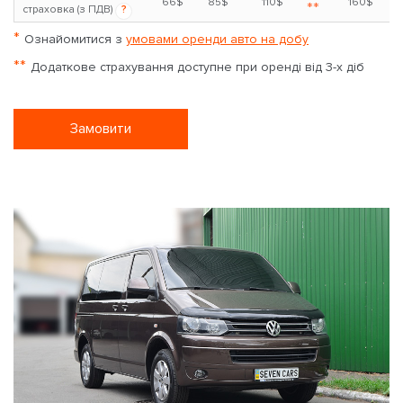
66$
85$
110$
160$
**
страховка (з ПДВ)
?
*
Ознайомитися з
умовами оренди авто на добу
**
Додаткове страхування доступне при оренді від 3-х діб
Замовити