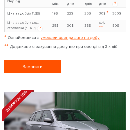
Період
?
міс.
днів
днів
днів
*
Ціна за добу(з ПДВ)
19$
22$
26$
30$
300$
Ціна за добу + дод.
42$
25$
30$
38$
80$
**
страховка (з ПДВ)
?
*
Ознайомитися з
умовами оренди авто на добу
**
Додаткове страхування доступне при оренді від 3-х діб
Замовити
ЗНИЖКА! 15%