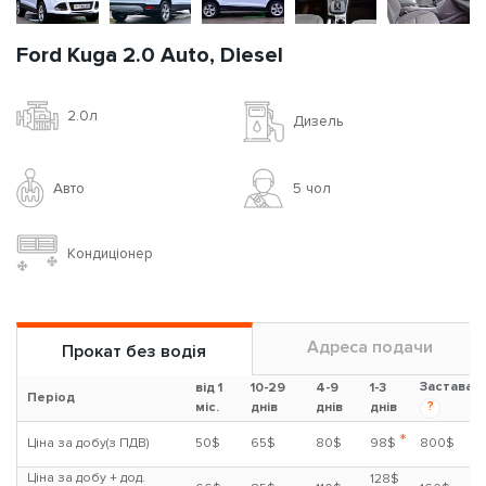
Ford Kuga 2.0 Auto, Diesel
2.0л
Дизель
Авто
5 чoл
Кондиціонер
Адреса подачи
Прокат без водія
Застава
від 1
10-29
4-9
1-3
Період
?
міс.
днів
днів
днів
*
Ціна за добу(з ПДВ)
50$
65$
80$
98$
800$
Ціна за добу + дод.
128$