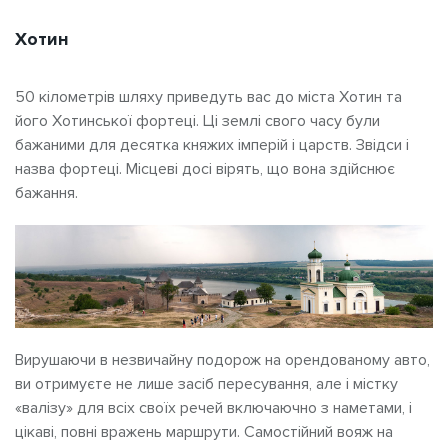
Хотин
50 кілометрів шляху приведуть вас до міста Хотин та
його Хотинської фортеці. Ці землі свого часу були
бажаними для десятка княжих імперій і царств. Звідси і
назва фортеці. Місцеві досі вірять, що вона здійснює
бажання.
Вирушаючи в незвичайну подорож на орендованому авто,
ви отримуєте не лише засіб пересування, але і містку
«валізу» для всіх своїх речей включаючно з наметами, і
цікаві, повні вражень маршрути. Самостійний вояж на