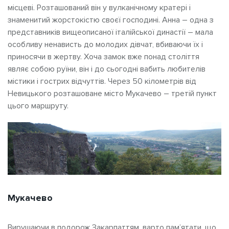
місцеві. Розташований він у вулканічному кратері і
знаменитий жорстокістю своєї господині. Анна – одна з
представників вищеописаної італійської династії – мала
особливу ненависть до молодих дівчат, вбиваючи їх і
приносячи в жертву. Хоча замок вже понад століття
являє собою руїни, він і до сьогодні вабить любителів
містики і гострих відчуттів. Через 50 кілометрів від
Невицького розташоване місто Мукачево – третій пункт
цього маршруту.
Мукачево
Вирушаючи в подорож Закарпаттям, варто пам’ятати, що