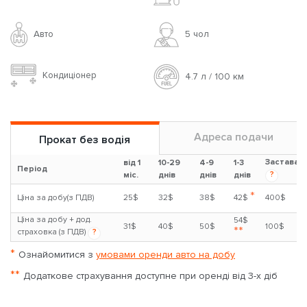
Авто
5 чoл
Кондиціонер
4.7 л / 100 км
Адреса подачи
Прокат без водія
Застава
від 1
10-29
4-9
1-3
Період
?
міс.
днів
днів
днів
*
Ціна за добу(з ПДВ)
25$
32$
38$
42$
400$
Ціна за добу + дод.
54$
31$
40$
50$
100$
**
страховка (з ПДВ)
?
*
Ознайомитися з
умовами оренди авто на добу
**
Додаткове страхування доступне при оренді від 3-х діб