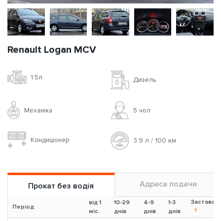
Renault Logan MCV
1.5л
Дизель
Механіка
5 чoл
Кондиціонер
3.9 л / 100 км
Адреса подачи
Прокат без водія
Застава
від 1
10-29
4-9
1-3
Період
?
міс.
днів
днів
днів