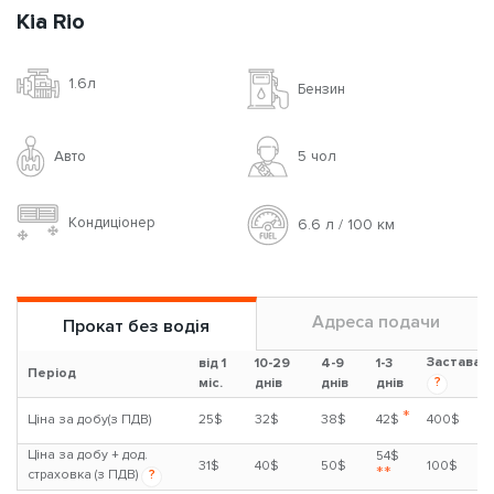
Kia Rio
1.6л
Бензин
Авто
5 чoл
Кондиціонер
6.6 л / 100 км
Адреса подачи
Прокат без водія
Застава
від 1
10-29
4-9
1-3
Період
?
міс.
днів
днів
днів
*
Ціна за добу(з ПДВ)
25$
32$
38$
42$
400$
Ціна за добу + дод.
54$
31$
40$
50$
100$
**
страховка (з ПДВ)
?