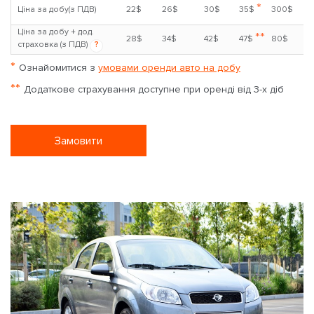
*
Ціна за добу(з ПДВ)
22$
26$
30$
35$
300$
Ціна за добу + дод.
**
28$
34$
42$
47$
80$
страховка (з ПДВ)
?
*
Ознайомитися з
умовами оренди авто на добу
**
Додаткове страхування доступне при оренді від 3-х діб
Замовити