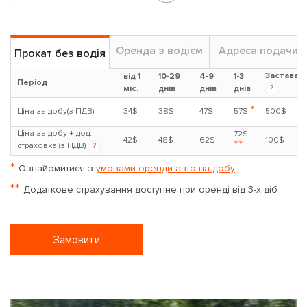
Оренда з водієм
Адреса подачи
Прокат без водія
Застава
від 1
10-29
4-9
1-3
Період
?
міс.
днів
днів
днів
*
Ціна за добу(з ПДВ)
34$
38$
47$
57$
500$
Ціна за добу + дод.
72$
42$
48$
62$
100$
**
страховка (з ПДВ)
?
*
Ознайомитися з
умовами оренди авто на добу
**
Додаткове страхування доступне при оренді від 3-х діб
Замовити