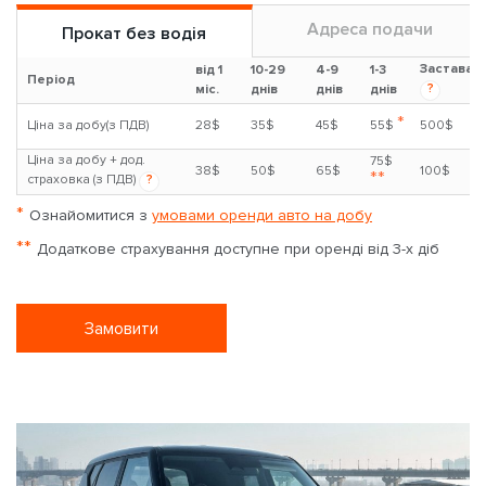
Адреса подачи
Прокат без водія
Застава
від 1
10-29
4-9
1-3
Період
?
міс.
днів
днів
днів
*
Ціна за добу(з ПДВ)
28$
35$
45$
55$
500$
Ціна за добу + дод.
75$
38$
50$
65$
100$
**
страховка (з ПДВ)
?
*
Ознайомитися з
умовами оренди авто на добу
**
Додаткове страхування доступне при оренді від 3-х діб
Замовити