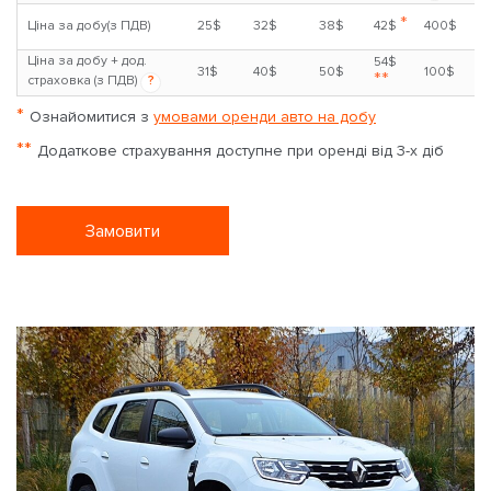
*
Ціна за добу(з ПДВ)
25$
32$
38$
42$
400$
Ціна за добу + дод.
54$
31$
40$
50$
100$
**
страховка (з ПДВ)
?
*
Ознайомитися з
умовами оренди авто на добу
**
Додаткове страхування доступне при оренді від 3-х діб
Замовити