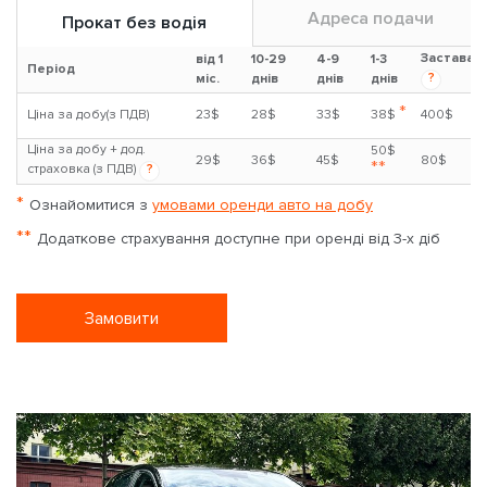
Адреса подачи
Прокат без водія
Застава
від 1
10-29
4-9
1-3
Період
?
міс.
днів
днів
днів
*
Ціна за добу(з ПДВ)
23$
28$
33$
38$
400$
Ціна за добу + дод.
50$
29$
36$
45$
80$
**
страховка (з ПДВ)
?
*
Ознайомитися з
умовами оренди авто на добу
**
Додаткове страхування доступне при оренді від 3-х діб
Замовити