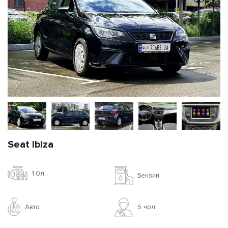
Seat Ibiza
1.0л
Бензин
Авто
5 чoл