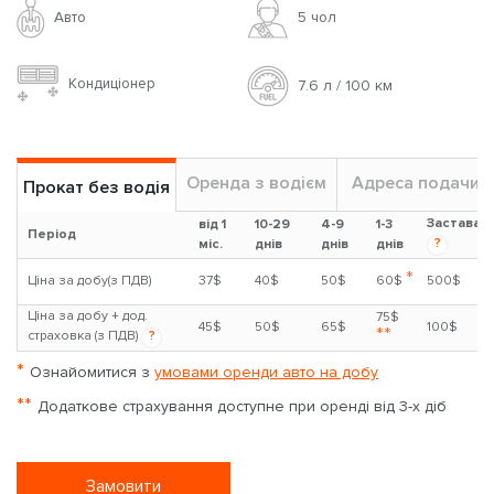
Авто
5 чoл
Кондиціонер
7.6 л / 100 км
Оренда з водієм
Адреса подачи
Прокат без водія
Застава
від 1
10-29
4-9
1-3
Період
?
міс.
днів
днів
днів
*
Ціна за добу(з ПДВ)
37$
40$
50$
60$
500$
Ціна за добу + дод.
75$
45$
50$
65$
100$
**
страховка (з ПДВ)
?
*
Ознайомитися з
умовами оренди авто на добу
**
Додаткове страхування доступне при оренді від 3-х діб
Замовити