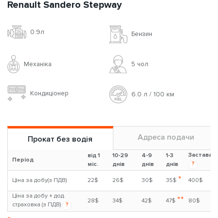
Renault Sandero Stepway
0.9л
Бензин
Механіка
5 чoл
Кондиціонер
6.0 л / 100 км
Адреса подачи
Прокат без водія
Застава
від 1
10-29
4-9
1-3
Період
?
міс.
днів
днів
днів
*
Ціна за добу(з ПДВ)
22$
26$
30$
35$
400$
Ціна за добу + дод.
**
28$
34$
42$
47$
80$
страховка (з ПДВ)
?