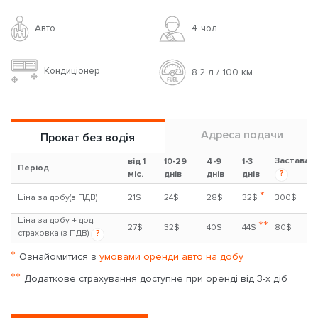
Авто
4 чoл
Кондиціонер
8.2 л / 100 км
Адреса подачи
Прокат без водія
Застава
від 1
10-29
4-9
1-3
Період
?
міс.
днів
днів
днів
*
Ціна за добу(з ПДВ)
21$
24$
28$
32$
300$
Ціна за добу + дод.
**
27$
32$
40$
44$
80$
страховка (з ПДВ)
?
*
Ознайомитися з
умовами оренди авто на добу
**
Додаткове страхування доступне при оренді від 3-х діб