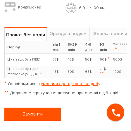
Skoda Octavia a8
1.6л
Бензин
Авто
5 чoл
Кондиціонер
6.9 л / 100 км
Оренда з водієм
Адреса подачи
Прокат без водія
Застава
від 1
10-29
4-9
1-3
Період
?
міс.
днів
днів
днів
*
Ціна за добу(з ПДВ)
37$
40$
50$
60$
500$