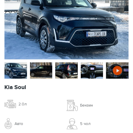
Kia Soul
2.0л
Бензин
Авто
5 чoл