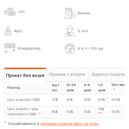
1.5л
Бензин
Авто
5 чoл
Кондиціонер
6.4 л / 100 км
Оренда з водієм
Адреса подачи
Прокат без водія
Застава
від 1
10-29
4-9
1-3
Період
?
міс.
днів
днів
днів
*
Ціна за добу(з ПДВ)
37$
40$
50$
60$
500$
Ціна за добу + дод.
75$
45$
50$
65$
100$
**
страховка (з ПДВ)
?
*
Ознайомитися з
умовами оренди авто на добу