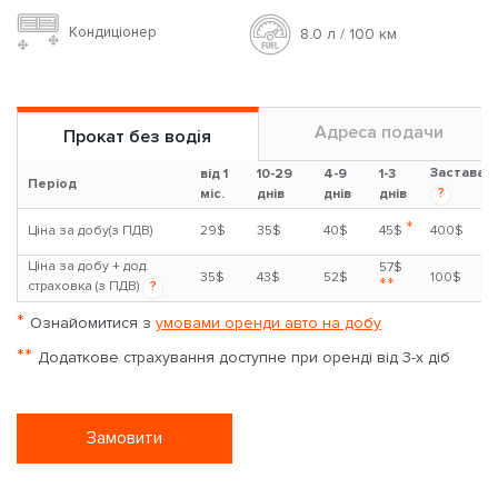
Кондиціонер
8.0 л / 100 км
Адреса подачи
Прокат без водія
Застава
від 1
10-29
4-9
1-3
Період
?
міс.
днів
днів
днів
*
Ціна за добу(з ПДВ)
29$
35$
40$
45$
400$
Ціна за добу + дод.
57$
35$
43$
52$
100$
**
страховка (з ПДВ)
?
*
Ознайомитися з
умовами оренди авто на добу
**
Додаткове страхування доступне при оренді від 3-х діб
Замовити