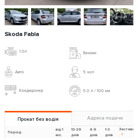
Skoda Fabia
1.0л
Бензин
Авто
5 чoл
Кондиціонер
5.0 л / 100 км
Адреса подачи
Прокат без водія
Застава
від 1
10-29
4-9
1-3
Період
?
міс.
днів
днів
днів