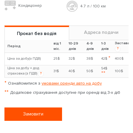
Кондиціонер
4.7 л / 100 км
Адреса подачи
Прокат без водія
Застава
від 1
10-29
4-9
1-3
Період
?
міс.
днів
днів
днів
*
Ціна за добу(з ПДВ)
25$
32$
38$
42$
400$
Ціна за добу + дод.
54$
31$
40$
50$
100$
**
страховка (з ПДВ)
?
*
Ознайомитися з
умовами оренди авто на добу
**
Додаткове страхування доступне при оренді від 3-х діб
Замовити