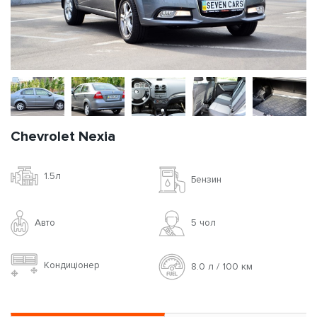
Chevrolet Nexia
1.5л
Бензин
Авто
5 чoл
Кондиціонер
8.0 л / 100 км