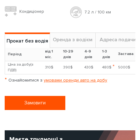
Кондиціонер
7.2 л / 100 км
Оренда з водієм
Адреса подачи
Прокат без водія
від 1
10-29
4-9
1-3
Застава
?
Період
міс.
днів
днів
днів
Ціна за добу(з
*
310$
390$
430$
480$
5000$
ПДВ)
*
Ознайомитися з
умовами оренди авто на добу
Замовити
Маєте труднощі з