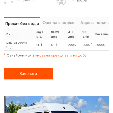
11 л / 100 км
Оренда з водієм
Адреса подачи
Прокат без водія
від 1
10-29
4-9
1-3
Застава
?
Період
міс.
днів
днів
днів
Ціна за добу(з
*
145$
170$
200$
250$
2000$
ПДВ)
*
Ознайомитися з
умовами оренди авто на добу
Замовити