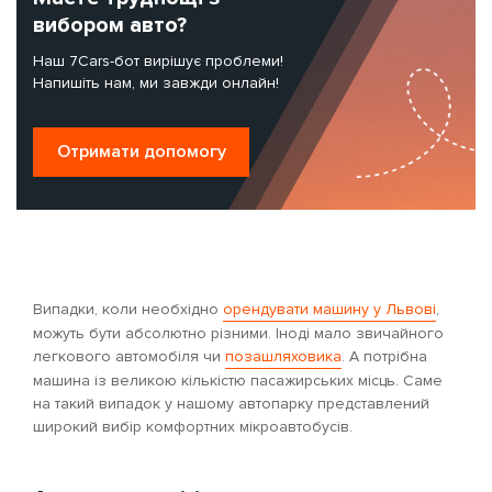
вибором авто?
Наш 7Cars-бот вирішує проблеми!
Напишіть нам, ми завжди онлайн!
Отримати допомогу
Випадки, коли необхідно
орендувати машину у Львові
,
можуть бути абсолютно різними. Іноді мало звичайного
легкового автомобіля чи
позашляховика
. А потрібна
машина із великою кількістю пасажирських місць. Саме
на такий випадок у нашому автопарку представлений
широкий вибір комфортних мікроавтобусів.