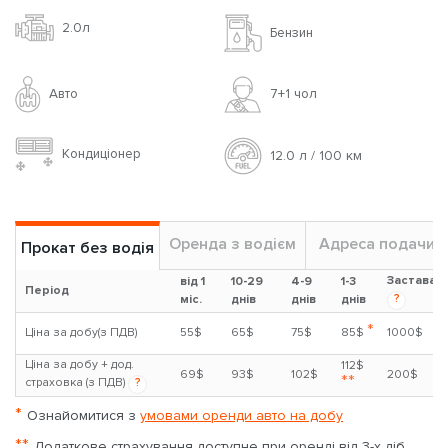
2.0л
Бензин
Авто
7+1 чoл
Кондиціонер
12.0 л / 100 км
Оренда з водієм
Адреса подачи
Прокат без водія
Застава
від 1
10-29
4-9
1-3
Період
?
міс.
днів
днів
днів
*
Ціна за добу(з ПДВ)
55$
65$
75$
85$
1000$
Ціна за добу + дод.
112$
69$
93$
102$
200$
**
страховка (з ПДВ)
?
*
Ознайомитися з
умовами оренди авто на добу
**
Додаткове страхування доступне при оренді від 3-х діб