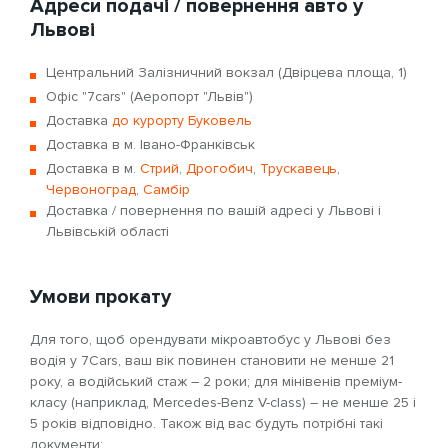
Адреси подачі / повернення авто у
Львові
Центральний Залізничний вокзал (Двірцева площа, 1)
Офіс "7cars" (Аеропорт "Львів")
Доставка
до курорту Буковель
Доставка в м. Івано-Франківськ
Доставка в м.
Стрий
,
Дрогобич
,
Трускавець
,
Червоноград
,
Самбір
Доставка / повернення по вашій адресі у Львові і
Львівській області
Умови прокату
Для того, щоб орендувати мікроавтобус у Львові без
водія у 7Cars, ваш вік повинен становити не менше 21
року, а водійський стаж – 2 роки; для мінівенів преміум-
класу (наприклад, Mercedes-Benz V-class) – не менше 25 і
5 років відповідно. Також від вас будуть потрібні такі
документи: