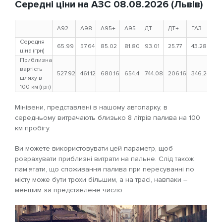
Середні ціни на АЗС 08.08.2026 (Львів)
A92
A98
A95+
A95
ДТ
ДТ+
ГАЗ
Середня
65.99
57.64
85.02
81.80
93.01
25.77
43.28
ціна (грн)
Приблизна
вартість
527.92
461.12
680.16
654.4
744.08
206.16
346.24
шляху в
100 км (грн)
Мінівени, представлені в нашому автопарку, в
середньому витрачають близько 8 літрів палива на 100
км пробігу.
Ви можете використовувати цей параметр, щоб
розрахувати приблизні витрати на пальне. Слід також
пам’ятати, що споживання палива при пересуванні по
місту може бути трохи більшим, а на трасі, навпаки –
меншим за представлене число.