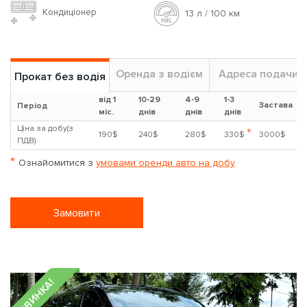
Кондиціонер
13 л / 100 км
Оренда з водієм
Адреса подачи
Прокат без водія
від 1
10-29
4-9
1-3
Застава
?
Період
міс.
днів
днів
днів
Ціна за добу(з
*
190$
240$
280$
330$
3000$
ПДВ)
*
Ознайомитися з
умовами оренди авто на добу
Замовити
НОВИНКА!