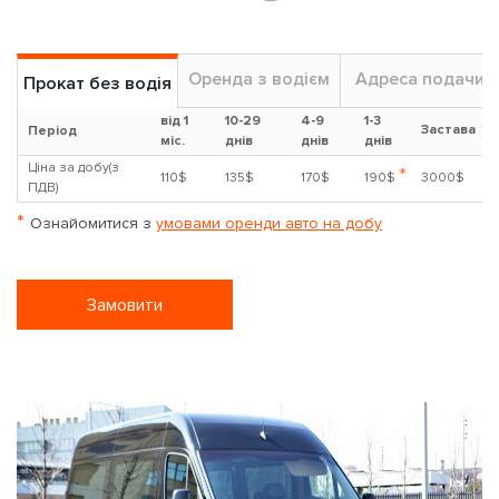
Оренда з водієм
Адреса подачи
Прокат без водія
від 1
10-29
4-9
1-3
Застава
?
Період
міс.
днів
днів
днів
Ціна за добу(з
*
110$
135$
170$
190$
3000$
ПДВ)
*
Ознайомитися з
умовами оренди авто на добу
Замовити