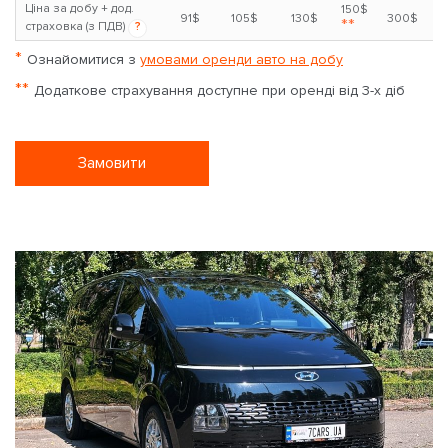
Ціна за добу + дод.
150$
91$
105$
130$
300$
**
страховка (з ПДВ)
?
*
Ознайомитися з
умовами оренди авто на добу
**
Додаткове страхування доступне при оренді від 3-х діб
Замовити