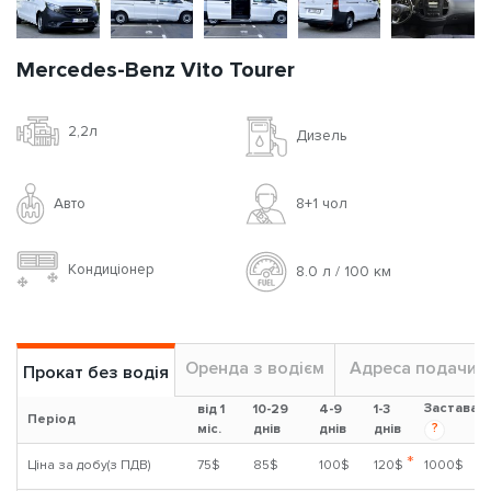
Mercedes-Benz Vito Tourer
2,2л
Дизель
Авто
8+1 чoл
Кондиціонер
8.0 л / 100 км
Оренда з водієм
Адреса подачи
Прокат без водія
Застава
від 1
10-29
4-9
1-3
Період
?
міс.
днів
днів
днів
*
Ціна за добу(з ПДВ)
75$
85$
100$
120$
1000$