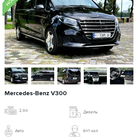
Mercedes-Benz V300
2.0л
Дизель
Авто
6+1 чoл