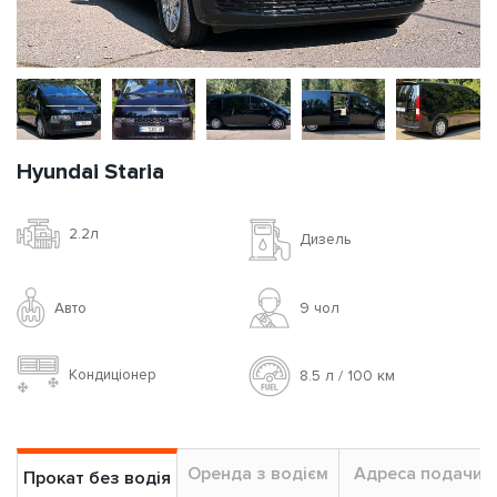
Hyundai Staria
2.2л
Дизель
Авто
9 чoл
Кондиціонер
8.5 л / 100 км
Оренда з водієм
Адреса подачи
Прокат без водія