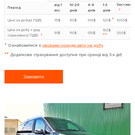
Застава
від 1
10-29
4-9
1-3
Період
?
міс.
днів
днів
днів
*
Ціна за добу(з ПДВ)
75$
90$
105$
120$
1000$
Ціна за добу + дод.
150$
91$
110$
135$
300$
**
страховка (з ПДВ)
?
*
Ознайомитися з
умовами оренди авто на добу
**
Додаткове страхування доступне при оренді від 3-х діб
Замовити