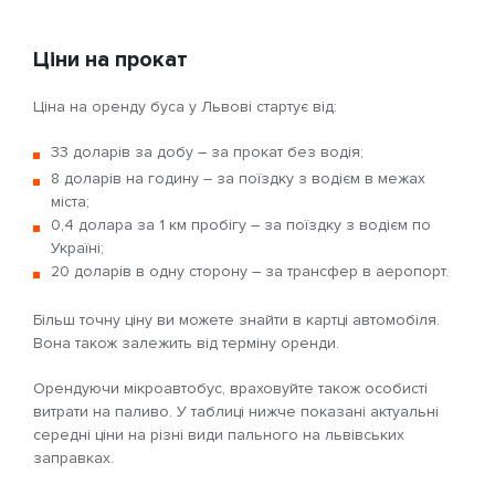
Ціни на прокат
Ціна на оренду буса у Львові стартує від:
33 доларів за добу – за прокат без водія;
8 доларів на годину – за поїздку з водієм в межах
міста;
0,4 долара за 1 км пробігу – за поїздку з водієм по
Україні;
20 доларів в одну сторону – за трансфер в аеропорт.
Більш точну ціну ви можете знайти в картці автомобіля.
Вона також залежить від терміну оренди.
Орендуючи мікроавтобус, враховуйте також особисті
витрати на паливо. У таблиці нижче показані актуальні
середні ціни на різні види пального на львівських
заправках.