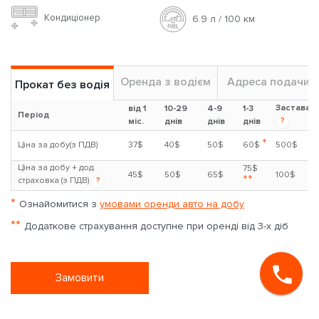
Skoda Octavia a8
1.6л
Бензин
Авто
5 чoл
Кондиціонер
6.9 л / 100 км
Оренда з водієм
Адреса подачи
Прокат без водія
Застава
від 1
10-29
4-9
1-3
Період
?
міс.
днів
днів
днів
*
Ціна за добу(з ПДВ)
37$
40$
50$
60$
500$