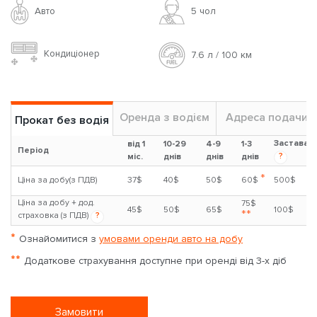
Авто
5 чoл
Кондиціонер
7.6 л / 100 км
Оренда з водієм
Адреса подачи
Прокат без водія
Застава
від 1
10-29
4-9
1-3
Період
?
міс.
днів
днів
днів
*
Ціна за добу(з ПДВ)
37$
40$
50$
60$
500$
Ціна за добу + дод.
75$
45$
50$
65$
100$
**
страховка (з ПДВ)
?
*
Ознайомитися з
умовами оренди авто на добу
**
Додаткове страхування доступне при оренді від 3-х діб
Замовити