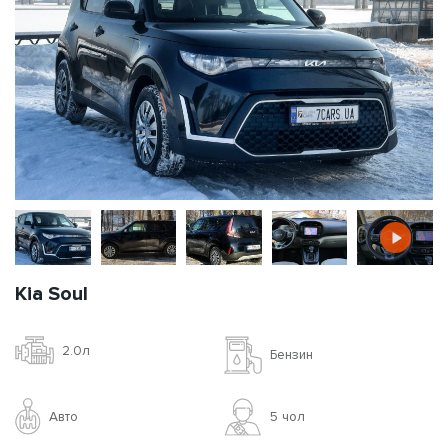
Kia Soul
2.0л
Бензин
Авто
5 чoл