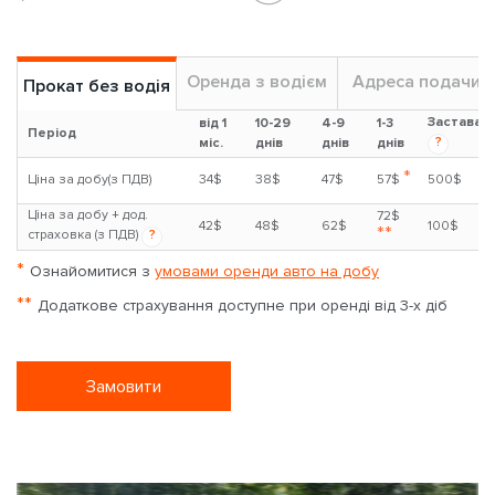
Оренда з водієм
Адреса подачи
Прокат без водія
Застава
від 1
10-29
4-9
1-3
Період
?
міс.
днів
днів
днів
*
Ціна за добу(з ПДВ)
34$
38$
47$
57$
500$
Ціна за добу + дод.
72$
42$
48$
62$
100$
**
страховка (з ПДВ)
?
*
Ознайомитися з
умовами оренди авто на добу
**
Додаткове страхування доступне при оренді від 3-х діб
Замовити