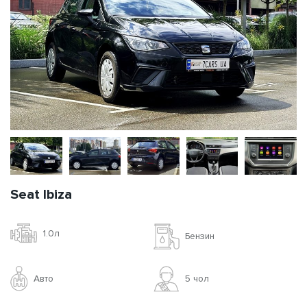
Seat Ibiza
1.0л
Бензин
Авто
5 чoл