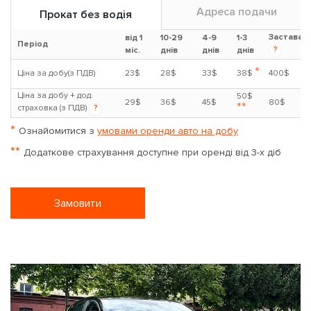
Адреса подачи
Прокат без водія
Застава
від 1
10-29
4-9
1-3
Період
?
міс.
днів
днів
днів
*
Ціна за добу(з ПДВ)
23$
28$
33$
38$
400$
Ціна за добу + дод.
50$
29$
36$
45$
80$
**
страховка (з ПДВ)
?
*
Ознайомитися з
умовами оренди авто на добу
**
Додаткове страхування доступне при оренді від 3-х діб
Замовити