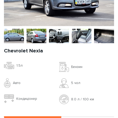
Chevrolet Nexia
1.5л
Бензин
Авто
5 чoл
Кондиціонер
8.0 л / 100 км