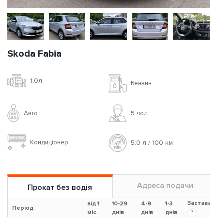
Skoda Fabia
1.0л
Бензин
Авто
5 чoл
Кондиціонер
5.0 л / 100 км
Адреса подачи
Прокат без водія
Застава
від 1
10-29
4-9
1-3
Період
?
міс.
днів
днів
днів