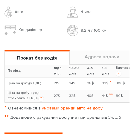
Авто
4 чoл
Кондиціонер
8.2 л / 100 км
Адреса подачи
Прокат без водія
Застава
від 1
10-29
4-9
1-3
Період
?
міс.
днів
днів
днів
*
Ціна за добу(з ПДВ)
21$
24$
28$
32$
300$
Ціна за добу + дод.
**
27$
32$
40$
44$
80$
страховка (з ПДВ)
?
*
Ознайомитися з
умовами оренди авто на добу
**
Додаткове страхування доступне при оренді від 3-х діб