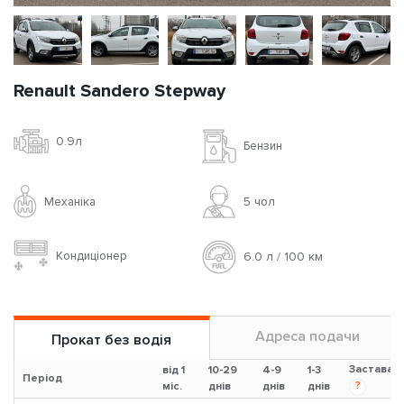
Renault Sandero Stepway
0.9л
Бензин
Механіка
5 чoл
Кондиціонер
6.0 л / 100 км
Адреса подачи
Прокат без водія
Застава
від 1
10-29
4-9
1-3
Період
?
міс.
днів
днів
днів