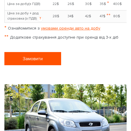
*
Ціна за добу(з ПДВ)
22$
26$
30$
35$
400$
Ціна за добу + дод.
**
28$
34$
42$
47$
80$
страховка (з ПДВ)
?
*
Ознайомитися з
умовами оренди авто на добу
**
Додаткове страхування доступне при оренді від 3-х діб
Замовити