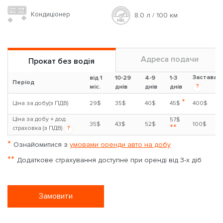
Кондиціонер
8.0 л / 100 км
Адреса подачи
Прокат без водія
Застава
від 1
10-29
4-9
1-3
Період
?
міс.
днів
днів
днів
*
Ціна за добу(з ПДВ)
29$
35$
40$
45$
400$
Ціна за добу + дод.
57$
35$
43$
52$
100$
**
страховка (з ПДВ)
?
*
Ознайомитися з
умовами оренди авто на добу
**
Додаткове страхування доступне при оренді від 3-х діб
Замовити