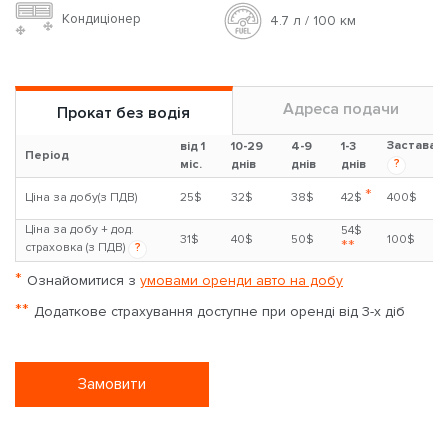
Кондиціонер
4.7 л / 100 км
Адреса подачи
Прокат без водія
Застава
від 1
10-29
4-9
1-3
Період
?
міс.
днів
днів
днів
*
Ціна за добу(з ПДВ)
25$
32$
38$
42$
400$
Ціна за добу + дод.
54$
31$
40$
50$
100$
**
страховка (з ПДВ)
?
*
Ознайомитися з
умовами оренди авто на добу
**
Додаткове страхування доступне при оренді від 3-х діб
Замовити