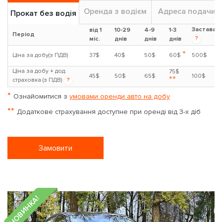
1.5л
Бензин
Авто
5 чoл
Кондиціонер
6.4 л / 100 км
Оренда з водієм
Адреса подачи
Прокат без водія
Застава
від 1
10-29
4-9
1-3
Період
?
міс.
днів
днів
днів
*
Ціна за добу(з ПДВ)
37$
40$
50$
60$
500$
Ціна за добу + дод.
75$
45$
50$
65$
100$
**
страховка (з ПДВ)
?
*
Ознайомитися з
умовами оренди авто на добу