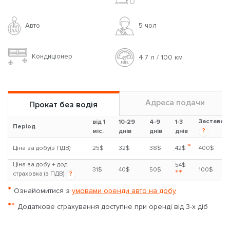
Авто
5 чoл
Кондиціонер
4.7 л / 100 км
Адреса подачи
Прокат без водія
Застава
від 1
10-29
4-9
1-3
Період
?
міс.
днів
днів
днів
*
Ціна за добу(з ПДВ)
25$
32$
38$
42$
400$
Ціна за добу + дод.
54$
31$
40$
50$
100$
**
страховка (з ПДВ)
?
*
Ознайомитися з
умовами оренди авто на добу
**
Додаткове страхування доступне при оренді від 3-х діб