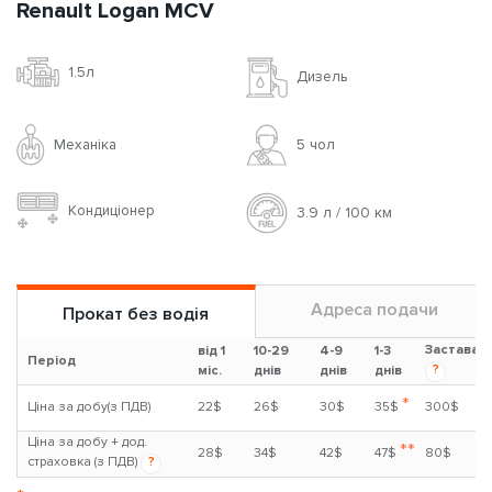
Renault Logan MCV
1.5л
Дизель
Механіка
5 чoл
Кондиціонер
3.9 л / 100 км
Адреса подачи
Прокат без водія
Застава
від 1
10-29
4-9
1-3
Період
?
міс.
днів
днів
днів
*
Ціна за добу(з ПДВ)
22$
26$
30$
35$
300$
Ціна за добу + дод.
**
28$
34$
42$
47$
80$
страховка (з ПДВ)
?