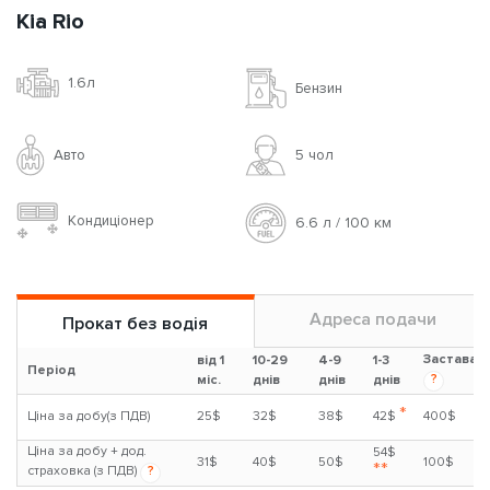
Kia Rio
1.6л
Бензин
Авто
5 чoл
Кондиціонер
6.6 л / 100 км
Адреса подачи
Прокат без водія
Застава
від 1
10-29
4-9
1-3
Період
?
міс.
днів
днів
днів
*
Ціна за добу(з ПДВ)
25$
32$
38$
42$
400$
Ціна за добу + дод.
54$
31$
40$
50$
100$
**
страховка (з ПДВ)
?