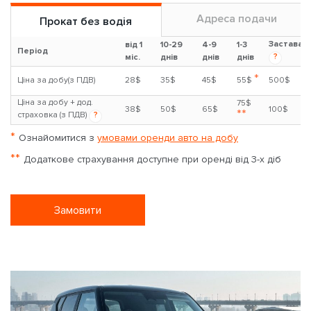
Адреса подачи
Прокат без водія
Застава
від 1
10-29
4-9
1-3
Період
?
міс.
днів
днів
днів
*
Ціна за добу(з ПДВ)
28$
35$
45$
55$
500$
Ціна за добу + дод.
75$
38$
50$
65$
100$
**
страховка (з ПДВ)
?
*
Ознайомитися з
умовами оренди авто на добу
**
Додаткове страхування доступне при оренді від 3-х діб
Замовити