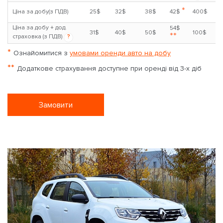
*
Ціна за добу(з ПДВ)
25$
32$
38$
42$
400$
Ціна за добу + дод.
54$
31$
40$
50$
100$
**
страховка (з ПДВ)
?
*
Ознайомитися з
умовами оренди авто на добу
**
Додаткове страхування доступне при оренді від 3-х діб
Замовити