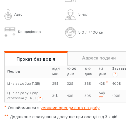
Авто
5 чoл
Кондиціонер
5.0 л / 100 км
Адреса подачи
Прокат без водія
Застава
від 1
10-29
4-9
1-3
Період
?
міс.
днів
днів
днів
*
Ціна за добу(з ПДВ)
25$
32$
38$
42$
400$
Ціна за добу + дод.
54$
31$
40$
50$
100$
**
страховка (з ПДВ)
?
*
Ознайомитися з
умовами оренди авто на добу
**
Додаткове страхування доступне при оренді від 3-х діб