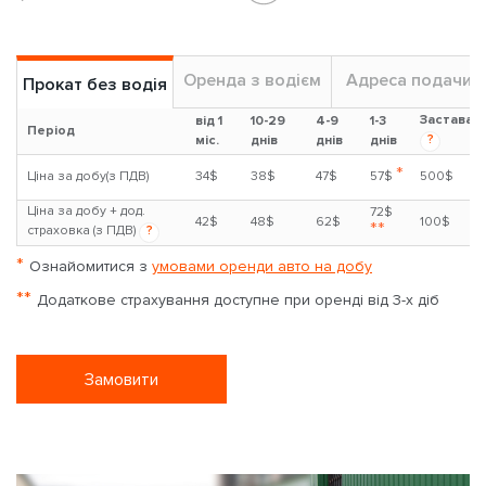
Оренда з водієм
Адреса подачи
Прокат без водія
Застава
від 1
10-29
4-9
1-3
Період
?
міс.
днів
днів
днів
*
Ціна за добу(з ПДВ)
34$
38$
47$
57$
500$
Ціна за добу + дод.
72$
42$
48$
62$
100$
**
страховка (з ПДВ)
?
*
Ознайомитися з
умовами оренди авто на добу
**
Додаткове страхування доступне при оренді від 3-х діб
Замовити