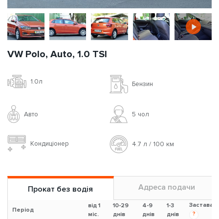
VW Polo, Auto, 1.0 TSI
1.0л
Бензин
Авто
5 чoл
Кондиціонер
4.7 л / 100 км
Адреса подачи
Прокат без водія
Застава
від 1
10-29
4-9
1-3
Період
?
міс.
днів
днів
днів