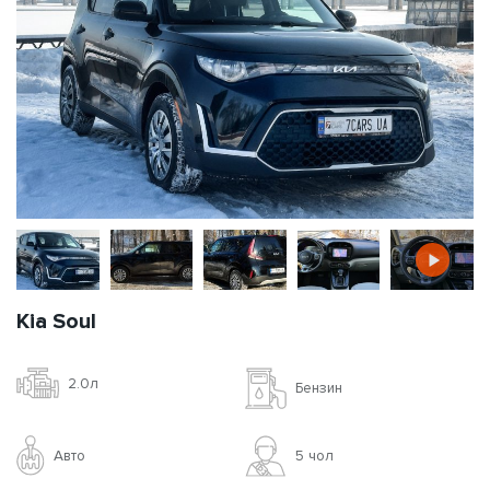
Kia Soul
2.0л
Бензин
Авто
5 чoл