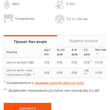
Авто
5 чoл
Кондиціонер
7.0 л / 100 км
Адреса подачи
Прокат без водія
Застава
від 1
10-29
4-9
1-3
Період
?
міс.
днів
днів
днів
*
Ціна за добу(з ПДВ)
37$
40$
50$
60$
500$
Ціна за добу + дод.
75$
45$
50$
65$
100$
**
страховка (з ПДВ)
?
*
Ознайомитися з
умовами оренди авто на добу
**
Додаткове страхування доступне при оренді від 3-х діб
Замовити