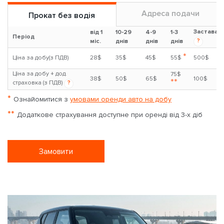
Адреса подачи
Прокат без водія
Застава
від 1
10-29
4-9
1-3
Період
?
міс.
днів
днів
днів
*
Ціна за добу(з ПДВ)
28$
35$
45$
55$
500$
Ціна за добу + дод.
75$
38$
50$
65$
100$
**
страховка (з ПДВ)
?
*
Ознайомитися з
умовами оренди авто на добу
**
Додаткове страхування доступне при оренді від 3-х діб
Замовити