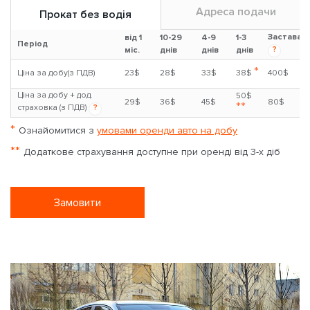
Адреса подачи
Прокат без водія
Застава
від 1
10-29
4-9
1-3
Період
?
міс.
днів
днів
днів
*
Ціна за добу(з ПДВ)
23$
28$
33$
38$
400$
Ціна за добу + дод.
50$
29$
36$
45$
80$
**
страховка (з ПДВ)
?
*
Ознайомитися з
умовами оренди авто на добу
**
Додаткове страхування доступне при оренді від 3-х діб
Замовити