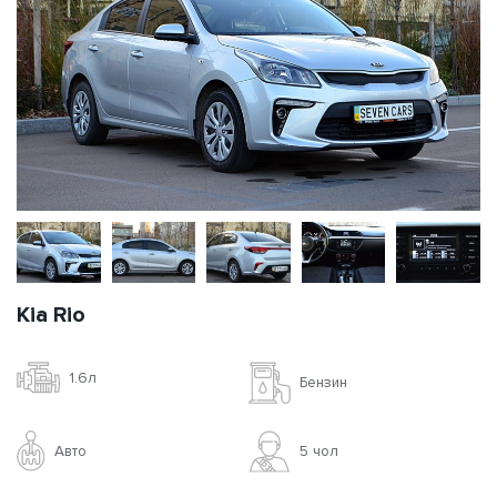
Kia Rio
1.6л
Бензин
Авто
5 чoл