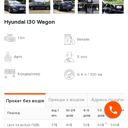
Hyundai I30 Wagon
1.5л
Бензин
Авто
5 чoл
Кондиціонер
6.4 л / 100 км
Оренда з водієм
Адреса подачи
Прокат без водія
Застава
від 1
10-29
4-9
1-3
Період
?
міс.
днів
днів
днів
*
Ціна за добу(з ПДВ)
37$
40$
50$
60$
500$