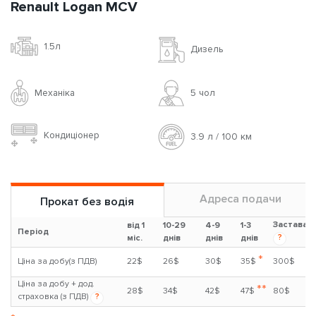
Renault Logan MCV
1.5л
Дизель
Механіка
5 чoл
Кондиціонер
3.9 л / 100 км
Адреса подачи
Прокат без водія
Застава
від 1
10-29
4-9
1-3
Період
?
міс.
днів
днів
днів
*
Ціна за добу(з ПДВ)
22$
26$
30$
35$
300$
Ціна за добу + дод.
**
28$
34$
42$
47$
80$
страховка (з ПДВ)
?