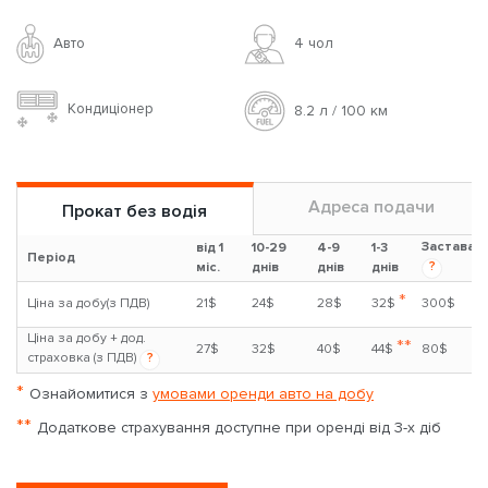
Авто
4 чoл
Кондиціонер
8.2 л / 100 км
Адреса подачи
Прокат без водія
Застава
від 1
10-29
4-9
1-3
Період
?
міс.
днів
днів
днів
*
Ціна за добу(з ПДВ)
21$
24$
28$
32$
300$
Ціна за добу + дод.
**
27$
32$
40$
44$
80$
страховка (з ПДВ)
?
*
Ознайомитися з
умовами оренди авто на добу
**
Додаткове страхування доступне при оренді від 3-х діб