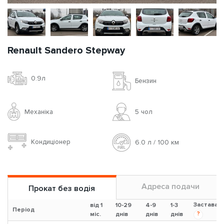
Renault Sandero Stepway
0.9л
Бензин
Механіка
5 чoл
Кондиціонер
6.0 л / 100 км
Адреса подачи
Прокат без водія
Застава
від 1
10-29
4-9
1-3
Період
?
міс.
днів
днів
днів