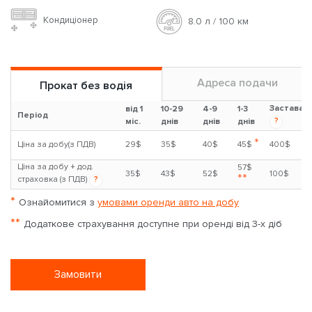
Кондиціонер
8.0 л / 100 км
Адреса подачи
Прокат без водія
Застава
від 1
10-29
4-9
1-3
Період
?
міс.
днів
днів
днів
*
Ціна за добу(з ПДВ)
29$
35$
40$
45$
400$
Ціна за добу + дод.
57$
35$
43$
52$
100$
**
страховка (з ПДВ)
?
*
Ознайомитися з
умовами оренди авто на добу
**
Додаткове страхування доступне при оренді від 3-х діб
Замовити