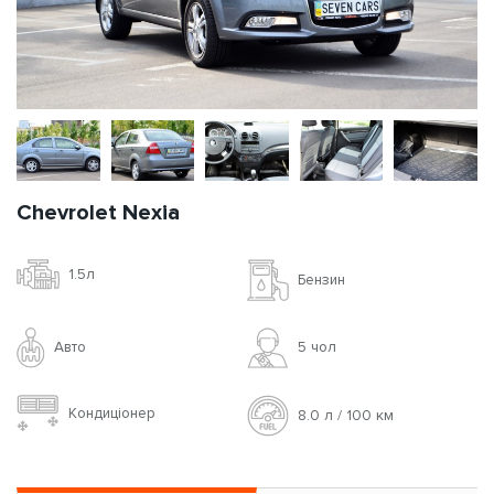
Chevrolet Nexia
1.5л
Бензин
Авто
5 чoл
Кондиціонер
8.0 л / 100 км