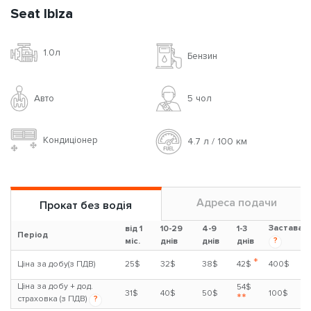
Seat Ibiza
1.0л
Бензин
Авто
5 чoл
Кондиціонер
4.7 л / 100 км
Адреса подачи
Прокат без водія
Застава
від 1
10-29
4-9
1-3
Період
?
міс.
днів
днів
днів
*
Ціна за добу(з ПДВ)
25$
32$
38$
42$
400$
Ціна за добу + дод.
54$
31$
40$
50$
100$
**
страховка (з ПДВ)
?