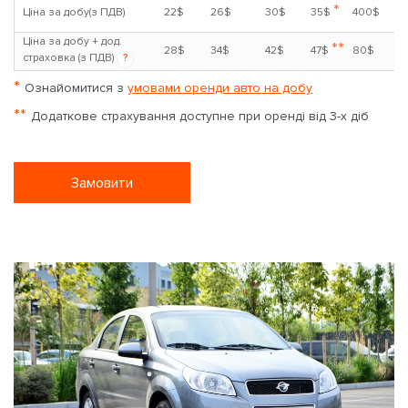
*
Ціна за добу(з ПДВ)
22$
26$
30$
35$
400$
Ціна за добу + дод.
**
28$
34$
42$
47$
80$
страховка (з ПДВ)
?
*
Ознайомитися з
умовами оренди авто на добу
**
Додаткове страхування доступне при оренді від 3-х діб
Замовити