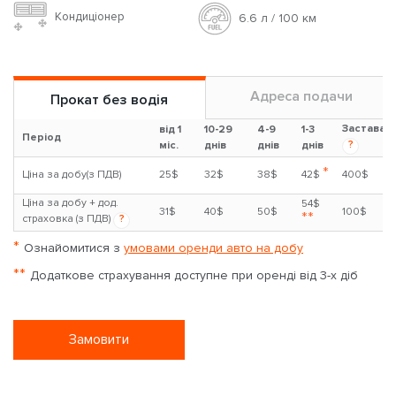
Кондиціонер
6.6 л / 100 км
Адреса подачи
Прокат без водія
Застава
від 1
10-29
4-9
1-3
Період
?
міс.
днів
днів
днів
*
Ціна за добу(з ПДВ)
25$
32$
38$
42$
400$
Ціна за добу + дод.
54$
31$
40$
50$
100$
**
страховка (з ПДВ)
?
*
Ознайомитися з
умовами оренди авто на добу
**
Додаткове страхування доступне при оренді від 3-х діб
Замовити