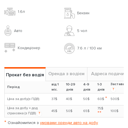
1.6л
Бензин
Авто
5 чoл
Кондиціонер
7.6 л / 100 км
Оренда з водієм
Адреса подачи
Прокат без водія
Застава
від 1
10-29
4-9
1-3
Період
?
міс.
днів
днів
днів
*
Ціна за добу(з ПДВ)
37$
40$
50$
60$
500$
Ціна за добу + дод.
75$
45$
50$
65$
100$
**
страховка (з ПДВ)
?
*
Ознайомитися з
умовами оренди авто на добу