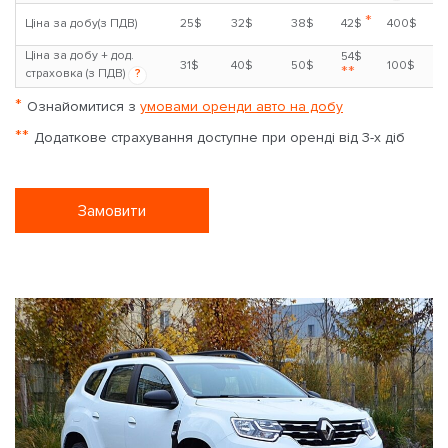
*
Ціна за добу(з ПДВ)
25$
32$
38$
42$
400$
Ціна за добу + дод.
54$
31$
40$
50$
100$
**
страховка (з ПДВ)
?
*
Ознайомитися з
умовами оренди авто на добу
**
Додаткове страхування доступне при оренді від 3-х діб
Замовити