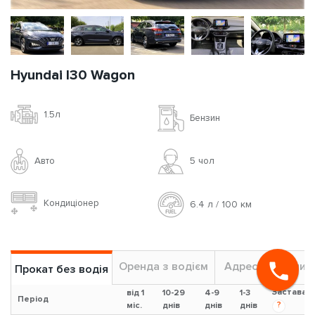
Hyundai I30 Wagon
1.5л
Бензин
Авто
5 чoл
Кондиціонер
6.4 л / 100 км
Оренда з водієм
Адреса подачи
Прокат без водія
Застава
від 1
10-29
4-9
1-3
Період
?
міс.
днів
днів
днів