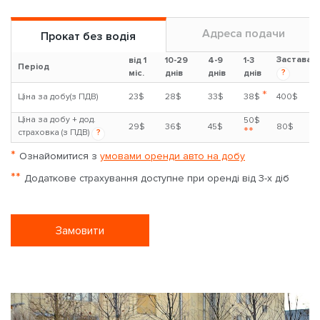
Адреса подачи
Прокат без водія
Застава
від 1
10-29
4-9
1-3
Період
?
міс.
днів
днів
днів
*
Ціна за добу(з ПДВ)
23$
28$
33$
38$
400$
Ціна за добу + дод.
50$
29$
36$
45$
80$
**
страховка (з ПДВ)
?
*
Ознайомитися з
умовами оренди авто на добу
**
Додаткове страхування доступне при оренді від 3-х діб
Замовити