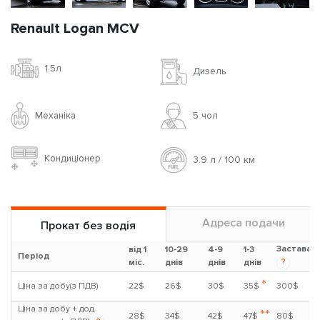
Renault Logan MCV
1.5л
Дизель
Механіка
5 чoл
Кондиціонер
3.9 л / 100 км
Адреса подачи
Прокат без водія
Застава
від 1
10-29
4-9
1-3
Період
?
міс.
днів
днів
днів
*
Ціна за добу(з ПДВ)
22$
26$
30$
35$
300$
Ціна за добу + дод.
**
28$
34$
42$
47$
80$