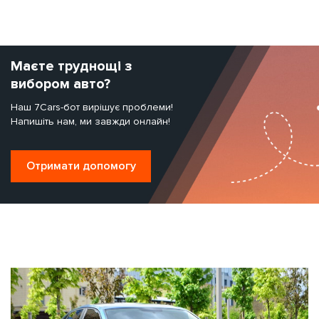
Маєте труднощі з
вибором авто?
Наш 7Cars-бот вирішує проблеми!
Напишіть нам, ми завжди онлайн!
Отримати допомогу