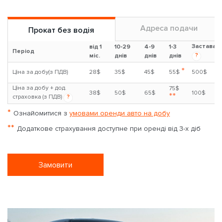
Адреса подачи
Прокат без водія
Застава
від 1
10-29
4-9
1-3
Період
?
міс.
днів
днів
днів
*
Ціна за добу(з ПДВ)
28$
35$
45$
55$
500$
Ціна за добу + дод.
75$
38$
50$
65$
100$
**
страховка (з ПДВ)
?
*
Ознайомитися з
умовами оренди авто на добу
**
Додаткове страхування доступне при оренді від 3-х діб
Замовити