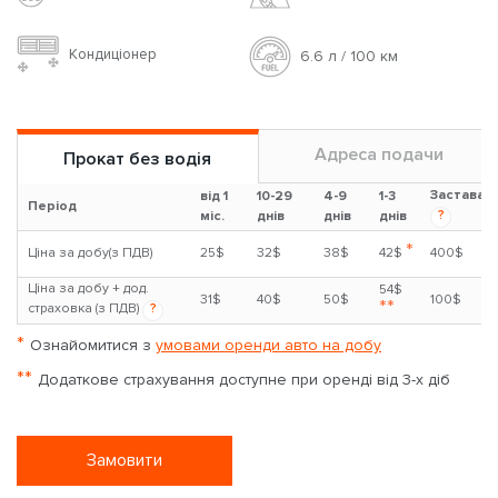
Кондиціонер
6.6 л / 100 км
Адреса подачи
Прокат без водія
Застава
від 1
10-29
4-9
1-3
Період
?
міс.
днів
днів
днів
*
Ціна за добу(з ПДВ)
25$
32$
38$
42$
400$
Ціна за добу + дод.
54$
31$
40$
50$
100$
**
страховка (з ПДВ)
?
*
Ознайомитися з
умовами оренди авто на добу
**
Додаткове страхування доступне при оренді від 3-х діб
Замовити