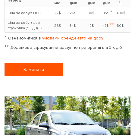
Період
?
міс.
днів
днів
днів
*
Ціна за добу(з ПДВ)
22$
26$
30$
35$
400$
Ціна за добу + дод.
**
28$
34$
42$
47$
80$
страховка (з ПДВ)
?
*
Ознайомитися з
умовами оренди авто на добу
**
Додаткове страхування доступне при оренді від 3-х діб
Замовити