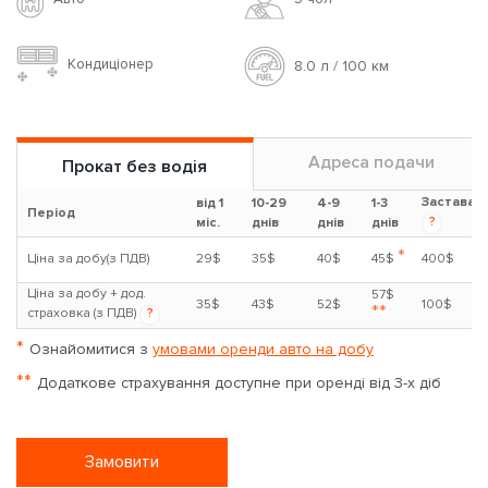
Кондиціонер
8.0 л / 100 км
Адреса подачи
Прокат без водія
Застава
від 1
10-29
4-9
1-3
Період
?
міс.
днів
днів
днів
*
Ціна за добу(з ПДВ)
29$
35$
40$
45$
400$
Ціна за добу + дод.
57$
35$
43$
52$
100$
**
страховка (з ПДВ)
?
*
Ознайомитися з
умовами оренди авто на добу
**
Додаткове страхування доступне при оренді від 3-х діб
Замовити