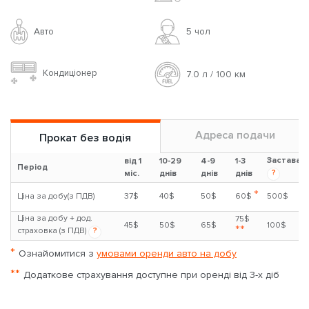
Авто
5 чoл
Кондиціонер
7.0 л / 100 км
Адреса подачи
Прокат без водія
Застава
від 1
10-29
4-9
1-3
Період
?
міс.
днів
днів
днів
*
Ціна за добу(з ПДВ)
37$
40$
50$
60$
500$
Ціна за добу + дод.
75$
45$
50$
65$
100$
**
страховка (з ПДВ)
?
*
Ознайомитися з
умовами оренди авто на добу
**
Додаткове страхування доступне при оренді від 3-х діб