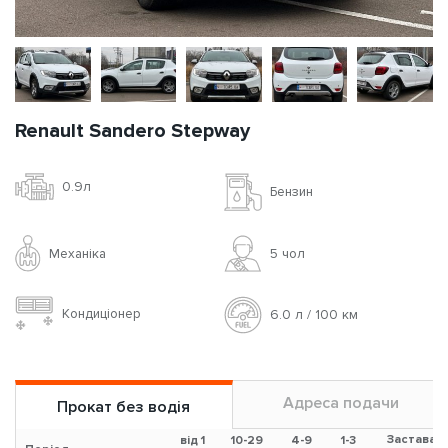
Renault Sandero Stepway
0.9л
Бензин
Механіка
5 чoл
Кондиціонер
6.0 л / 100 км
Адреса подачи
Прокат без водія
Застава
від 1
10-29
4-9
1-3