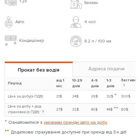
1.2л
Бензин
Авто
4 чoл
Кондиціонер
8.2 л / 100 км
Адреса подачи
Прокат без водія
Застава
від 1
10-29
4-9
1-3
Період
?
міс.
днів
днів
днів
*
Ціна за добу(з ПДВ)
21$
24$
28$
32$
300$
Ціна за добу + дод.
**
27$
32$
40$
44$
80$
страховка (з ПДВ)
?
*
Ознайомитися з
умовами оренди авто на добу
**
Додаткове страхування доступне при оренді від 3-х діб