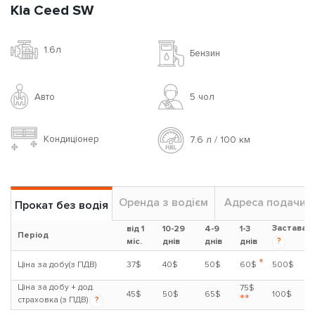
Kia Ceed SW
1.6л
Бензин
Авто
5 чoл
Кондиціонер
7.6 л / 100 км
Оренда з водієм
Адреса подачи
Прокат без водія
Застава
від 1
10-29
4-9
1-3
Період
?
міс.
днів
днів
днів
*
Ціна за добу(з ПДВ)
37$
40$
50$
60$
500$
Ціна за добу + дод.
75$
45$
50$
65$
100$
**
страховка (з ПДВ)
?