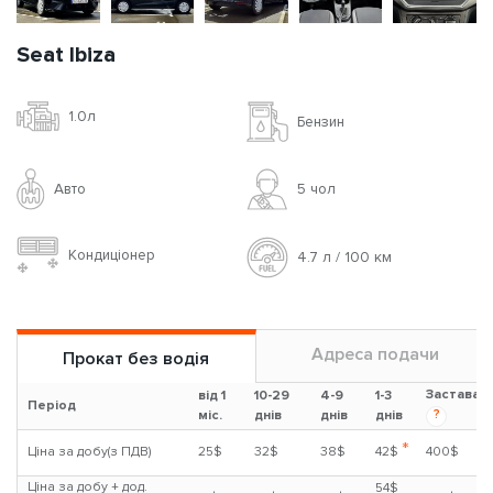
Seat Ibiza
1.0л
Бензин
Авто
5 чoл
Кондиціонер
4.7 л / 100 км
Адреса подачи
Прокат без водія
Застава
від 1
10-29
4-9
1-3
Період
?
міс.
днів
днів
днів
*
Ціна за добу(з ПДВ)
25$
32$
38$
42$
400$
Ціна за добу + дод.
54$