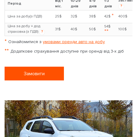
Застава
від 1
10-29
4-9
1-3
Період
?
міс.
днів
днів
днів
*
Ціна за добу(з ПДВ)
25$
32$
38$
42$
400$
Ціна за добу + дод.
54$
31$
40$
50$
100$
**
страховка (з ПДВ)
?
*
Ознайомитися з
умовами оренди авто на добу
**
Додаткове страхування доступне при оренді від 3-х діб
Замовити