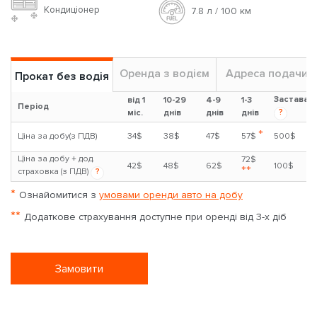
Кондиціонер
7.8 л / 100 км
Оренда з водієм
Адреса подачи
Прокат без водія
Застава
від 1
10-29
4-9
1-3
Період
?
міс.
днів
днів
днів
*
Ціна за добу(з ПДВ)
34$
38$
47$
57$
500$
Ціна за добу + дод.
72$
42$
48$
62$
100$
**
страховка (з ПДВ)
?
*
Ознайомитися з
умовами оренди авто на добу
**
Додаткове страхування доступне при оренді від 3-х діб
Замовити