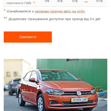
31$
40$
50$
100$
**
страховка (з ПДВ)
?
*
Ознайомитися з
умовами оренди авто на добу
**
Додаткове страхування доступне при оренді від 3-х діб
Замовити