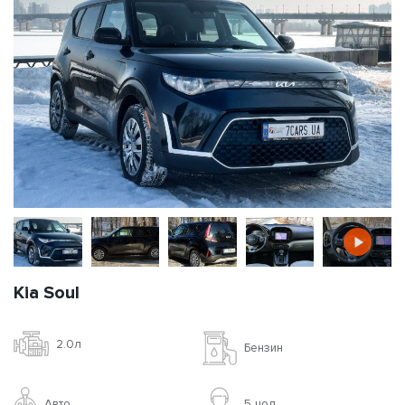
Kia Soul
2.0л
Бензин
Авто
5 чoл