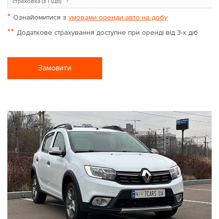
страховка (з ПДВ)
?
*
Ознайомитися з
умовами оренди авто на добу
**
Додаткове страхування доступне при оренді від 3-х діб
Замовити