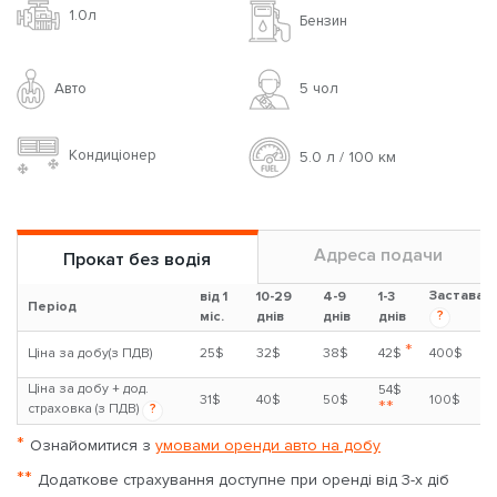
1.0л
Бензин
Авто
5 чoл
Кондиціонер
5.0 л / 100 км
Адреса подачи
Прокат без водія
Застава
від 1
10-29
4-9
1-3
Період
?
міс.
днів
днів
днів
*
Ціна за добу(з ПДВ)
25$
32$
38$
42$
400$
Ціна за добу + дод.
54$
31$
40$
50$
100$
**
страховка (з ПДВ)
?
*
Ознайомитися з
умовами оренди авто на добу
**
Додаткове страхування доступне при оренді від 3-х діб