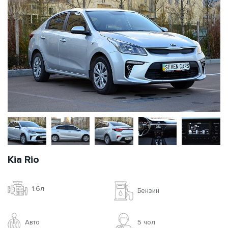
Kia Rio
1.6л
Бензин
Авто
5 чoл