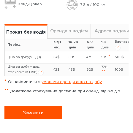
Кондиціонер
7.8 л / 100 км
Оренда з водієм
Адреса подачи
Прокат без водія
Застава
від 1
10-29
4-9
1-3
Період
?
міс.
днів
днів
днів
*
Ціна за добу(з ПДВ)
34$
38$
47$
57$
500$
Ціна за добу + дод.
72$
42$
48$
62$
100$
**
страховка (з ПДВ)
?
*
Ознайомитися з
умовами оренди авто на добу
**
Додаткове страхування доступне при оренді від 3-х діб
Замовити