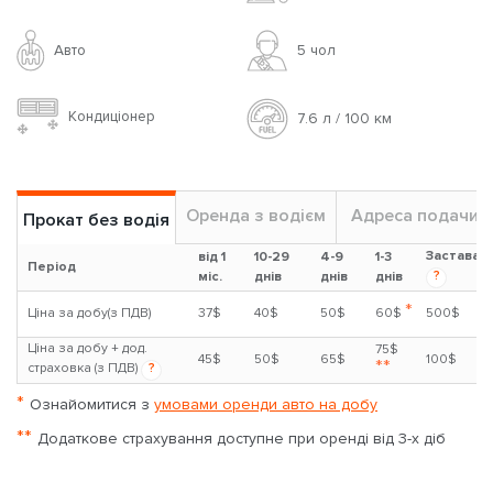
Авто
5 чoл
Кондиціонер
7.6 л / 100 км
Оренда з водієм
Адреса подачи
Прокат без водія
Застава
від 1
10-29
4-9
1-3
Період
?
міс.
днів
днів
днів
*
Ціна за добу(з ПДВ)
37$
40$
50$
60$
500$
Ціна за добу + дод.
75$
45$
50$
65$
100$
**
страховка (з ПДВ)
?
*
Ознайомитися з
умовами оренди авто на добу
**
Додаткове страхування доступне при оренді від 3-х діб