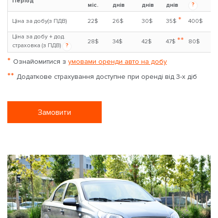
Період
?
міс.
днів
днів
днів
*
Ціна за добу(з ПДВ)
22$
26$
30$
35$
400$
Ціна за добу + дод.
**
28$
34$
42$
47$
80$
страховка (з ПДВ)
?
*
Ознайомитися з
умовами оренди авто на добу
**
Додаткове страхування доступне при оренді від 3-х діб
Замовити