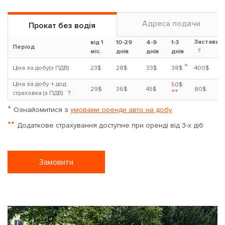
Адреса подачи
Прокат без водія
Застава
від 1
10-29
4-9
1-3
Період
?
міс.
днів
днів
днів
*
Ціна за добу(з ПДВ)
23$
28$
33$
38$
400$
Ціна за добу + дод.
50$
29$
36$
45$
80$
**
страховка (з ПДВ)
?
*
Ознайомитися з
умовами оренди авто на добу
**
Додаткове страхування доступне при оренді від 3-х діб
Замовити