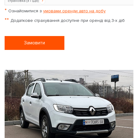
страховка (з ПДВ)
?
*
Ознайомитися з
умовами оренди авто на добу
**
Додаткове страхування доступне при оренді від 3-х діб
Замовити