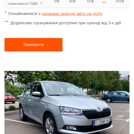
31$
40$
50$
100$
**
страховка (з ПДВ)
?
*
Ознайомитися з
умовами оренди авто на добу
**
Додаткове страхування доступне при оренді від 3-х діб
Замовити