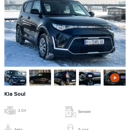
Kia Soul
2.0л
Бензин
Авто
5 чoл