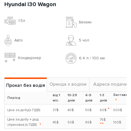
Hyundai I30 Wagon
1.5л
Бензин
Авто
5 чoл
Кондиціонер
6.4 л / 100 км
Оренда з водієм
Адреса подачи
Прокат без водія
Застава
від 1
10-29
4-9
1-3
Період
?
міс.
днів
днів
днів
*
Ціна за добу(з ПДВ)
37$
40$
50$
60$
500$
Ціна за добу + дод.
75$
45$
50$
65$
100$
**
страховка (з ПДВ)
?