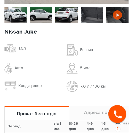
Nissan Juke
1.6л
Бензин
Авто
5 чoл
Кондиціонер
7.0 л / 100 км
Адреса подачи
Прокат без водія
Застава
від 1
10-29
4-9
1-3
Період
?
міс.
днів
днів
днів