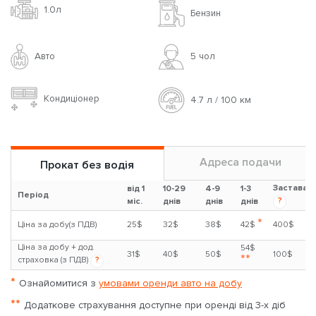
1.0л
Бензин
Авто
5 чoл
Кондиціонер
4.7 л / 100 км
Адреса подачи
Прокат без водія
Застава
від 1
10-29
4-9
1-3
Період
?
міс.
днів
днів
днів
*
Ціна за добу(з ПДВ)
25$
32$
38$
42$
400$
Ціна за добу + дод.
54$
31$
40$
50$
100$
**
страховка (з ПДВ)
?
*
Ознайомитися з
умовами оренди авто на добу
**
Додаткове страхування доступне при оренді від 3-х діб