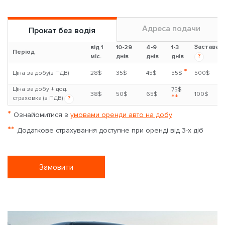
Адреса подачи
Прокат без водія
Застава
від 1
10-29
4-9
1-3
Період
?
міс.
днів
днів
днів
*
Ціна за добу(з ПДВ)
28$
35$
45$
55$
500$
Ціна за добу + дод.
75$
38$
50$
65$
100$
**
страховка (з ПДВ)
?
*
Ознайомитися з
умовами оренди авто на добу
**
Додаткове страхування доступне при оренді від 3-х діб
Замовити