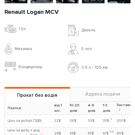
Renault Logan MCV
1.5л
Дизель
Механіка
5 чoл
Кондиціонер
3.9 л / 100 км
Адреса подачи
Прокат без водія
Застава
від 1
10-29
4-9
1-3
Період
?
міс.
днів
днів
днів
*
Ціна за добу(з ПДВ)
22$
26$
30$
35$
300$
Ціна за добу + дод.
**
28$
34$
42$
47$
80$