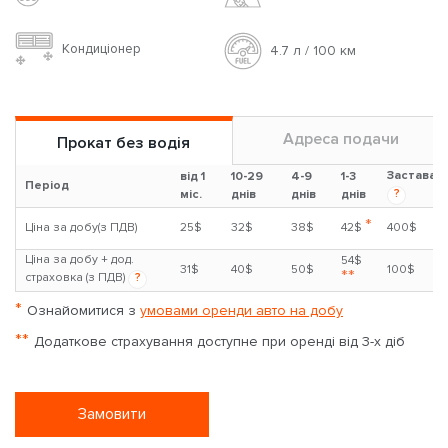
Кондиціонер
4.7 л / 100 км
Адреса подачи
Прокат без водія
Застава
від 1
10-29
4-9
1-3
Період
?
міс.
днів
днів
днів
*
Ціна за добу(з ПДВ)
25$
32$
38$
42$
400$
Ціна за добу + дод.
54$
31$
40$
50$
100$
**
страховка (з ПДВ)
?
*
Ознайомитися з
умовами оренди авто на добу
**
Додаткове страхування доступне при оренді від 3-х діб
Замовити