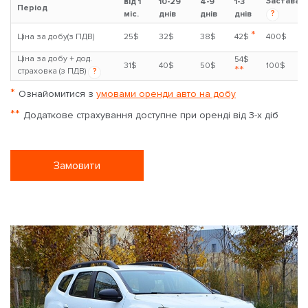
Застава
від 1
10-29
4-9
1-3
Період
?
міс.
днів
днів
днів
*
Ціна за добу(з ПДВ)
25$
32$
38$
42$
400$
Ціна за добу + дод.
54$
31$
40$
50$
100$
**
страховка (з ПДВ)
?
*
Ознайомитися з
умовами оренди авто на добу
**
Додаткове страхування доступне при оренді від 3-х діб
Замовити