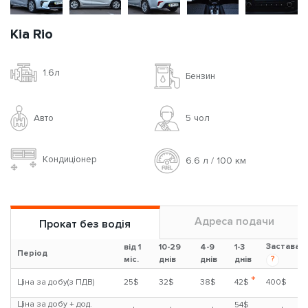
Kia Rio
1.6л
Бензин
Авто
5 чoл
Кондиціонер
6.6 л / 100 км
Адреса подачи
Прокат без водія
Застава
від 1
10-29
4-9
1-3
Період
?
міс.
днів
днів
днів
*
Ціна за добу(з ПДВ)
25$
32$
38$
42$
400$
Ціна за добу + дод.
54$