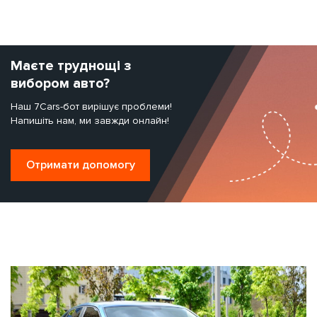
Маєте труднощі з
вибором авто?
Наш 7Cars-бот вирішує проблеми!
Напишіть нам, ми завжди онлайн!
Отримати допомогу