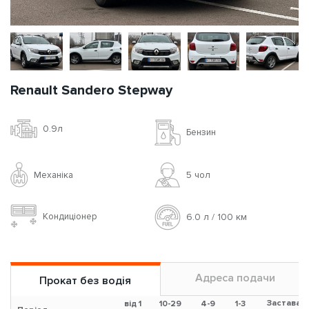
Renault Sandero Stepway
0.9л
Бензин
Механіка
5 чoл
Кондиціонер
6.0 л / 100 км
Адреса подачи
Прокат без водія
Застава
від 1
10-29
4-9
1-3