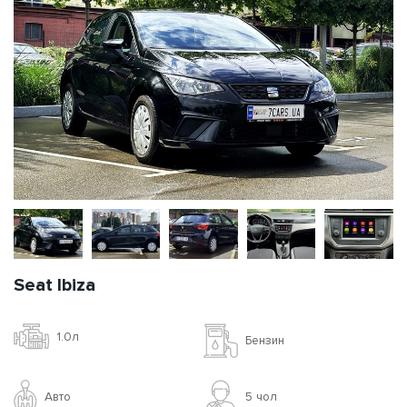
Seat Ibiza
1.0л
Бензин
Авто
5 чoл