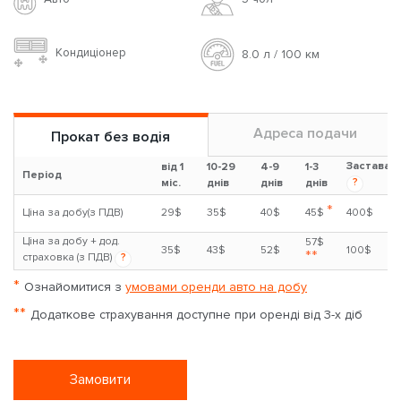
Кондиціонер
8.0 л / 100 км
Адреса подачи
Прокат без водія
Застава
від 1
10-29
4-9
1-3
Період
?
міс.
днів
днів
днів
*
Ціна за добу(з ПДВ)
29$
35$
40$
45$
400$
Ціна за добу + дод.
57$
35$
43$
52$
100$
**
страховка (з ПДВ)
?
*
Ознайомитися з
умовами оренди авто на добу
**
Додаткове страхування доступне при оренді від 3-х діб
Замовити