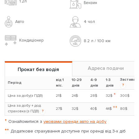
1.2л
Бензин
Авто
4 чoл
Кондиціонер
8.2 л / 100 км
Адреса подачи
Прокат без водія
Застава
від 1
10-29
4-9
1-3
Період
?
міс.
днів
днів
днів
*
Ціна за добу(з ПДВ)
21$
24$
28$
32$
300$
Ціна за добу + дод.
**
27$
32$
40$
44$
80$
страховка (з ПДВ)
?
*
Ознайомитися з
умовами оренди авто на добу
**
Додаткове страхування доступне при оренді від 3-х діб