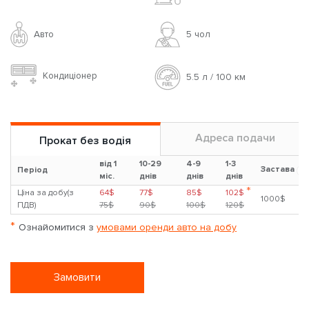
Авто
5 чoл
Кондиціонер
5.5 л / 100 км
Адреса подачи
Прокат без водія
від 1
10-29
4-9
1-3
Застава
?
Період
міс.
днів
днів
днів
*
Ціна за добу(з
64$
77$
85$
102$
1000$
ПДВ)
75$
90$
100$
120$
*
Ознайомитися з
умовами оренди авто на добу
Замовити