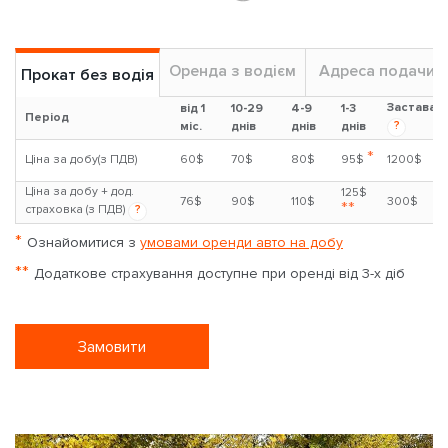
Оренда з водієм
Адреса подачи
Прокат без водія
Застава
від 1
10-29
4-9
1-3
Період
?
міс.
днів
днів
днів
*
Ціна за добу(з ПДВ)
60$
70$
80$
95$
1200$
Ціна за добу + дод.
125$
76$
90$
110$
300$
**
страховка (з ПДВ)
?
*
Ознайомитися з
умовами оренди авто на добу
**
Додаткове страхування доступне при оренді від 3-х діб
Замовити