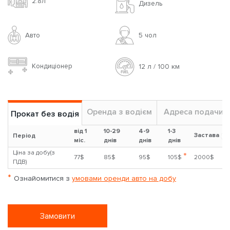
2.8л
Дизель
Авто
5 чoл
Кондиціонер
12 л / 100 км
Оренда з водієм
Адреса подачи
Прокат без водія
від 1
10-29
4-9
1-3
Застава
?
Період
міс.
днів
днів
днів
Ціна за добу(з
*
77$
85$
95$
105$
2000$
ПДВ)
*
Ознайомитися з
умовами оренди авто на добу
Замовити