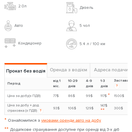
2.0л
Дизель
Авто
5 чoл
Кондиціонер
5.4 л / 100 км
Оренда з водієм
Адреса подачи
Прокат без водія
Застава
від 1
10-29
4-9
1-3
Період
?
міс.
днів
днів
днів
*
Ціна за добу(з ПДВ)
77$
86$
99$
117$
1500$
Ціна за добу + дод.
147$
93$
106$
129$
300$
**
страховка (з ПДВ)
?
*
Ознайомитися з
умовами оренди авто на добу
**
Додаткове страхування доступне при оренді від 3-х діб