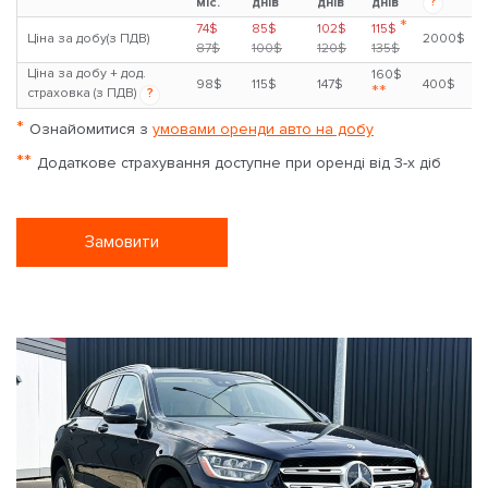
?
міс.
днів
днів
днів
*
74$
85$
102$
115$
Ціна за добу(з ПДВ)
2000$
87$
100$
120$
135$
Ціна за добу + дод.
160$
98$
115$
147$
400$
**
страховка (з ПДВ)
?
*
Ознайомитися з
умовами оренди авто на добу
**
Додаткове страхування доступне при оренді від 3-х діб
Замовити