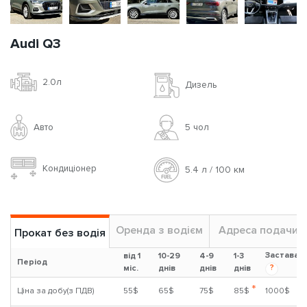
Audi Q3
2.0л
Дизель
Авто
5 чoл
Кондиціонер
5.4 л / 100 км
Оренда з водієм
Адреса подачи
Прокат без водія
Застава
від 1
10-29
4-9
1-3
Період
?
міс.
днів
днів
днів
*
Ціна за добу(з ПДВ)
55$
65$
75$
85$
1000$