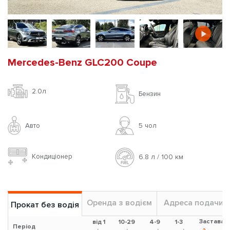
Mercedes-Benz GLC200 Coupe
2.0л
Бензин
Авто
5 чoл
Кондиціонер
6.8 л / 100 км
Оренда з водієм
Адреса подачи
Прокат без водія
Застава
від 1
10-29
4-9
1-3
Період