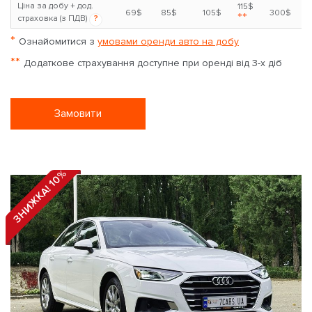
Ціна за добу + дод.
115$
69$
85$
105$
300$
**
страховка (з ПДВ)
?
*
Ознайомитися з
умовами оренди авто на добу
**
Додаткове страхування доступне при оренді від 3-х діб
Замовити
ЗНИЖКА! 10%