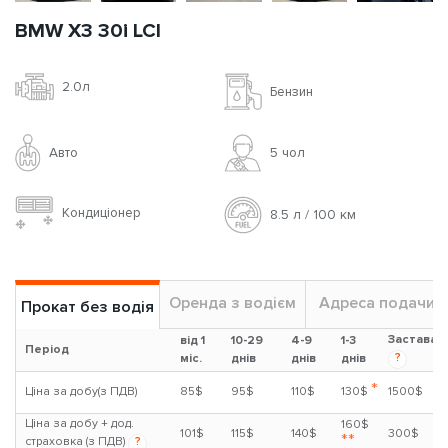
BMW X3 30i LCI
2.0л
Бензин
Авто
5 чoл
Кондиціонер
8.5 л / 100 км
Оренда з водієм
Адреса подачи
Прокат без водія
Застава
від 1
10-29
4-9
1-3
Період
?
міс.
днів
днів
днів
*
Ціна за добу(з ПДВ)
85$
95$
110$
130$
1500$
Ціна за добу + дод.
160$
101$
115$
140$
300$
**
страховка (з ПДВ)
?