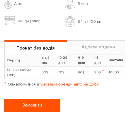
Авто
5 чoл
Кондиціонер
6.1 л / 100 км
Адреса подачи
Прокат без водія
від 1
10-29
4-9
1-3
Застава
?
Період
міс.
днів
днів
днів
Ціна за добу(з
*
60$
70$
80$
90$
1000$
ПДВ)
*
Ознайомитися з
умовами оренди авто на добу
Замовити