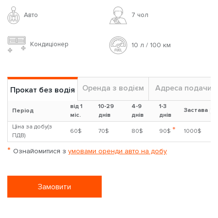
Авто
7 чoл
Кондиціонер
10 л / 100 км
Оренда з водієм
Адреса подачи
Прокат без водія
від 1
10-29
4-9
1-3
Застава
?
Період
міс.
днів
днів
днів
Ціна за добу(з
*
60$
70$
80$
90$
1000$
ПДВ)
*
Ознайомитися з
умовами оренди авто на добу
Замовити