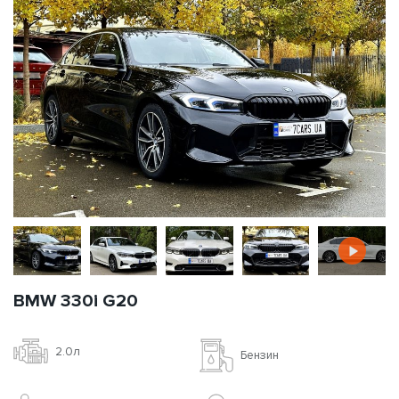
BMW 330i G20
2.0л
Бензин