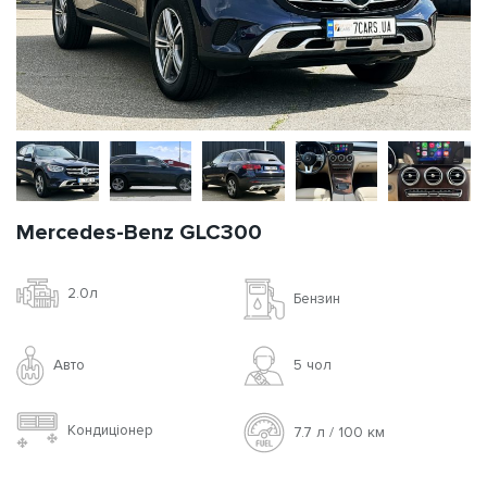
Mercedes-Benz GLC300
2.0л
Бензин
Авто
5 чoл
Кондиціонер
7.7 л / 100 км