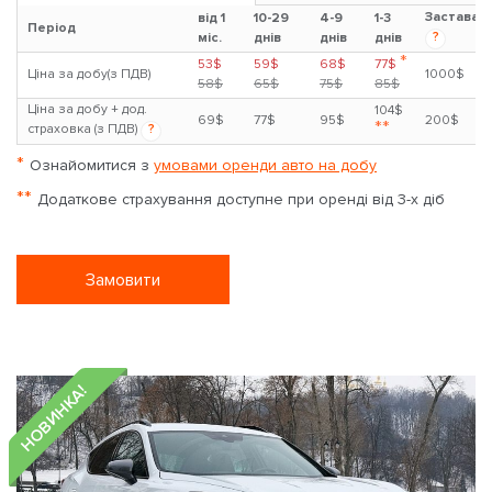
Застава
від 1
10-29
4-9
1-3
Період
?
міс.
днів
днів
днів
*
53$
59$
68$
77$
Ціна за добу(з ПДВ)
1000$
58$
65$
75$
85$
Ціна за добу + дод.
104$
69$
77$
95$
200$
**
страховка (з ПДВ)
?
*
Ознайомитися з
умовами оренди авто на добу
**
Додаткове страхування доступне при оренді від 3-х діб
Замовити
НОВИНКА!