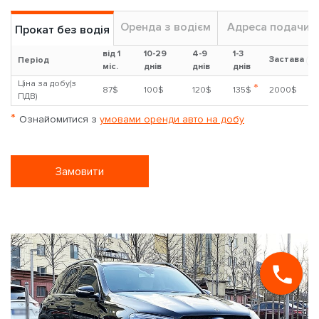
Оренда з водієм
Адреса подачи
Прокат без водія
від 1
10-29
4-9
1-3
Застава
?
Період
міс.
днів
днів
днів
Ціна за добу(з
*
87$
100$
120$
135$
2000$
ПДВ)
*
Ознайомитися з
умовами оренди авто на добу
Замовити