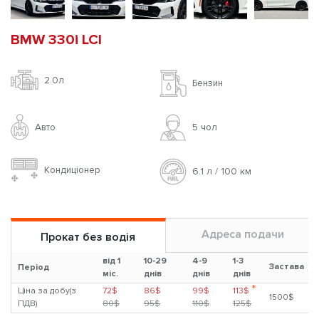
BMW 330i LCI
2.0л
Бензин
Авто
5 чoл
Кондиціонер
6.1 л / 100 км
Адреса подачи
Прокат без водія
від 1
10-29
4-9
1-3
Застава
?
Період
міс.
днів
днів
днів
*
Ціна за добу(з
72$
86$
99$
113$
1500$
ПДВ)
80$
95$
110$
125$