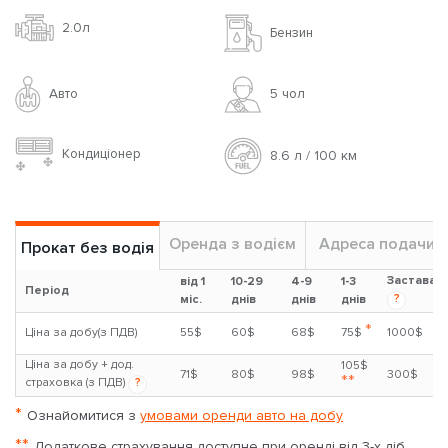
2.0л
Бензин
Авто
5 чoл
Кондиціонер
8.6 л / 100 км
Оренда з водієм
Адреса подачи
Прокат без водія
Застава
від 1
10-29
4-9
1-3
Період
?
міс.
днів
днів
днів
*
Ціна за добу(з ПДВ)
55$
60$
68$
75$
1000$
Ціна за добу + дод.
105$
71$
80$
98$
300$
**
страховка (з ПДВ)
?
*
Ознайомитися з
умовами оренди авто на добу
**
Додаткове страхування доступне при оренді від 3-х діб