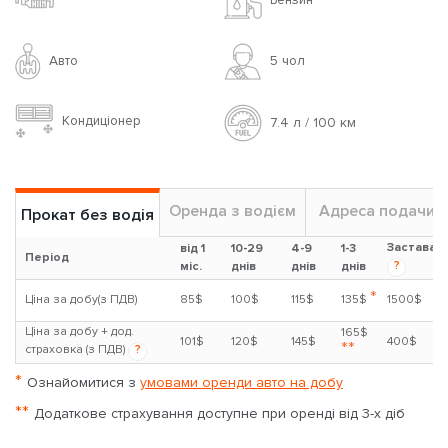
Авто
5 чoл
Кондиціонер
7.4 л / 100 км
Оренда з водієм
Адреса подачи
Прокат без водія
Застава
від 1
10-29
4-9
1-3
Період
?
міс.
днів
днів
днів
*
Ціна за добу(з ПДВ)
85$
100$
115$
135$
1500$
Ціна за добу + дод.
165$
101$
120$
145$
400$
**
страховка (з ПДВ)
?
*
Ознайомитися з
умовами оренди авто на добу
**
Додаткове страхування доступне при оренді від 3-х діб