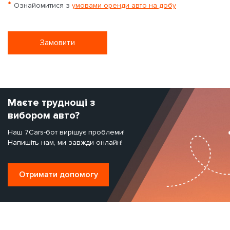
*
Ознайомитися з
умовами оренди авто на добу
Замовити
Маєте труднощі з
вибором авто?
Наш 7Cars-бот вирішує проблеми!
Напишіть нам, ми завжди онлайн!
Отримати допомогу