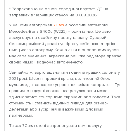
* Розраховано на основі середньої вартості ДТ на
заправках в Чернівцях станом на 07.08.2026
У нашому автопрокаті
7Cars
є особливі автомобілі.
Mercedes-Benz S400d (W223) – один із них. Це авто
заслуговує на особливу повагу та шану. Суворий і
безкомпромісний дизайн увібрав у себе всю енергію
німецького автопрому. Кожна лінія в оновленому кузові
має своє значення. Агресивна решітка радіатора вражає
своєю міццю і водночас витонченістю.
Звичайно ж, варто відзначити і один із кращих салонів у
2021 році. Шкіряні прошиті крісла, величезний блок
мультимедіа, сенсорне управління клімат-контролю … Тут
практично відсутні кнопки: все регулювання може
здійснюватися сенсорними екранами або голосом. Така
стриманість і ставність відмінно підійде для бізнес-
делегацій або зустрічей із важливими діловими
партнерами.
Також 7Cars готові запропонувати вам послугу