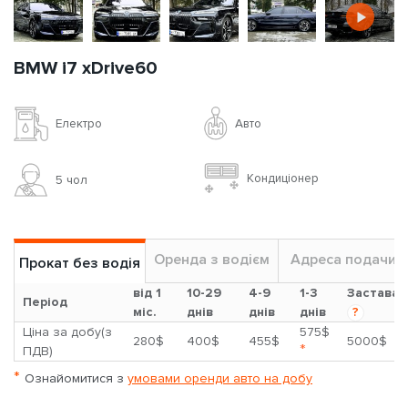
BMW i7 xDrive60
Авто
Електро
Кондиціонер
5 чoл
Оренда з водієм
Адреса подачи
Прокат без водія
від 1
10-29
4-9
1-3
Застава
Період
міс.
днів
днів
днів
?
Ціна за добу(з
575$
280$
400$
455$
5000$
*
ПДВ)
*
Ознайомитися з
умовами оренди авто на добу