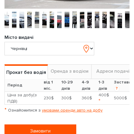
Місто видачі
Оренда з водієм
Адреси подачі
Прокат без водія
від 1
10-29
4-9
1-3
Застава
Період
міс.
днів
днів
днів
?
Ціна за добу(з
400$
230$
300$
360$
5000$
*
ПДВ)
*
Ознайомитися з
умовами оренди авто на добу
Замовити