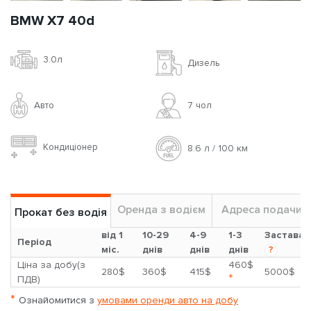
BMW X7 40d
3.0л
Дизель
Авто
7 чoл
Кондиціонер
8.6 л / 100 км
Оренда з водієм
Адреса подачи
Прокат без водія
від 1
10-29
4-9
1-3
Застава
Період
міс.
днів
днів
днів
?
Ціна за добу(з
460$
280$
360$
415$
5000$
*
ПДВ)
*
Ознайомитися з
умовами оренди авто на добу