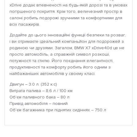
xDrive додає впевненості на будь-якій дорозі та в умовах
погіршеного покриття. Крім того, величезний простір в
салоні робить подорожі зручними та комфортними для
всіх пасажирів.
Додайте до цього інноваційні функції безпеки та розваг,
і ви отримаєте ідеальний компаньйон для подорожей з
родиною чи друзями. Загалом, BMW X7 xDrive40d це не
просто автомобіль, а справжній символ розкоші,
потужності та стилю. Його поєднання елегантності,
продуктивності та комфорту робить його одним з
найбажаніших автомобілів у своєму класі.
Двигун – 3.0 л. (352 к.с)
Витрата палива – 8,6 л / 100 км
Об’єм паливного бака – 80 л
Привід автомобіля – повний
Об’єм багажника при піднятих сидіннях – 750 л