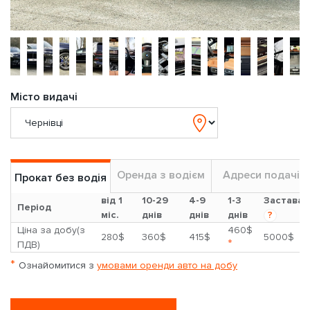
Місто видачі
Оренда з водієм
Адреси подачі
Прокат без водія
від 1
10-29
4-9
1-3
Застава
Період
міс.
днів
днів
днів
?
Ціна за добу(з
460$
280$
360$
415$
5000$
*
ПДВ)
*
Ознайомитися з
умовами оренди авто на добу