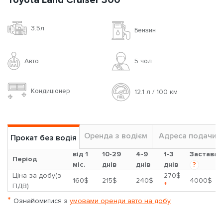
Toyota Land Cruiser 300
3.5л
Бензин
Авто
5 чoл
Кондиціонер
12.1 л / 100 км
Оренда з водієм
Адреса подачи
Прокат без водія
від 1
10-29
4-9
1-3
Застава
Період
міс.
днів
днів
днів
?
Ціна за добу(з
270$
160$
215$
240$
4000$
*
ПДВ)
*
Ознайомитися з
умовами оренди авто на добу