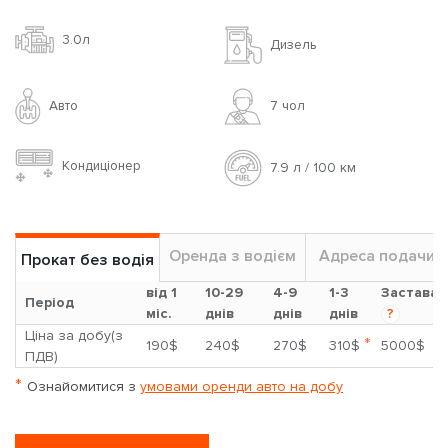
3.0л
Дизель
Авто
7 чoл
Кондиціонер
7.9 л / 100 км
Оренда з водієм
Адреса подачи
Прокат без водія
від 1
10-29
4-9
1-3
Застава
Період
міс.
днів
днів
днів
?
Ціна за добу(з
*
190$
240$
270$
310$
5000$
ПДВ)
*
Ознайомитися з
умовами оренди авто на добу