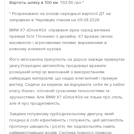
Вартість шляху в 100 км
: 793.95 грн *
* Розраховано на основі середньої вартості ДТ на
заправках в Чернівцях станом на 09.08.2026
BMW X7 xDrive40d справжня зірка серед великих
преміум SUV. Почнемо з дизайну: X7 вражає своєю
масивністю і агресивними лініями, вираженими в
кожному елементі кузова.
Його імпозантна присутність на дорозі завжди привертає
увагу.Усередині автомобіль продовжує вражати:
розкішний інтер’єр виконаний з використанням
найкращих матеріалів, що надає елегантний і преміум
вигляд. Сидячи за кермом, ви відчуваєте себе як у кабіні
класу бізнес, оточеній сучасними технологіями та
зручностями. Але BMW X7 xDrive40d не тільки про стиль,
але й про продуктивність.
Завдяки потужному турбодизельному двигуну, який
поєднує в собі ефективність і потужність, цей автомобіль
пропонує швидкість і розгін, які задовольнять навіть
найвимогливіших водіїв. Система повного приводу