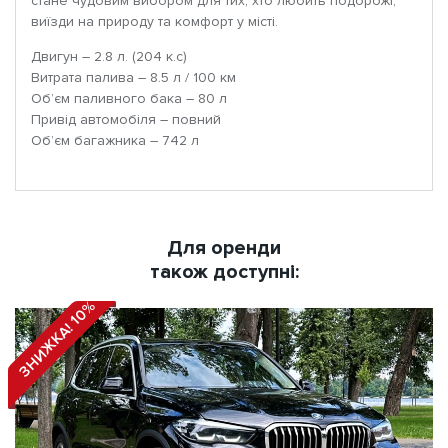
стане чудовим вибором для тих, хто любить подорожі,
виїзди на природу та комфорт у місті.
Двигун – 2.8 л. (204 к.с)
Витрата палива – 8.5 л / 100 км
Об’єм паливного бака – 80 л
Привід автомобіля – повний
Об’єм багажника – 742 л
Для оренди
також доступні:
ЗНИЖКА! 10%