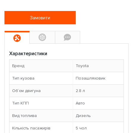
Замовити
Характеристики
Бренд
Toyota
Тип кузова
Позашляховик
Об`єм двигуна
2.8 л
Тип КПП
Авто
Вид топлива
Дизель
Кількість пасажирів
5 чoл