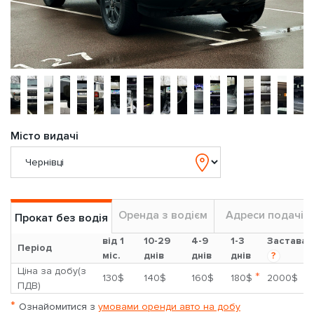
Місто видачі
Оренда з водієм
Адреси подачі
Прокат без водія
від 1
10-29
4-9
1-3
Застава
Період
міс.
днів
днів
днів
?
Ціна за добу(з
*
130$
140$
160$
180$
2000$
ПДВ)
*
Ознайомитися з
умовами оренди авто на добу