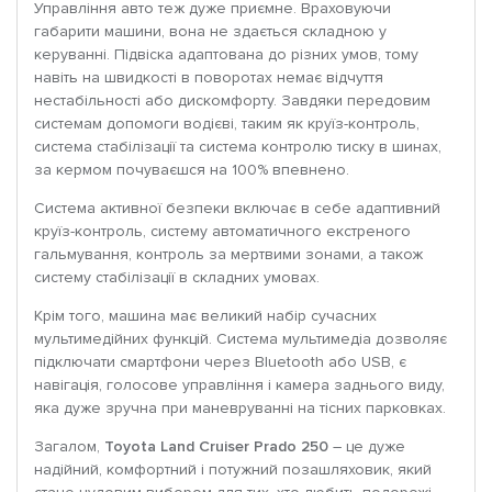
Управління авто теж дуже приємне. Враховуючи
габарити машини, вона не здається складною у
керуванні. Підвіска адаптована до різних умов, тому
навіть на швидкості в поворотах немає відчуття
нестабільності або дискомфорту. Завдяки передовим
системам допомоги водієві, таким як круїз-контроль,
система стабілізації та система контролю тиску в шинах,
за кермом почуваєшся на 100% впевнено.
Система активної безпеки включає в себе адаптивний
круїз-контроль, систему автоматичного екстреного
гальмування, контроль за мертвими зонами, а також
систему стабілізації в складних умовах.
Крім того, машина має великий набір сучасних
мультимедійних функцій. Система мультимедіа дозволяє
підключати смартфони через Bluetooth або USB, є
навігація, голосове управління і камера заднього виду,
яка дуже зручна при маневруванні на тісних парковках.
Загалом,
Toyota Land Cruiser Prado 250
– це дуже
надійний, комфортний і потужний позашляховик, який