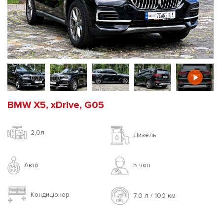
BMW X5, xDrive, G05
2,0л
Дизель
Авто
5 чoл
Кондиціонер
7.0 л / 100 км