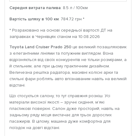
Середня витрата палива
: 8.5 л / 100км
Вартість шляху в 100 км
: 784.72 грн *
* Розраховано на основі середньої вартості ДТ на
заправках в Чернівцях станом на 10.08.2026
Toyota Land Cruiser Prado 250
це великий позашляховик
з елегантними лініями та потужним виглядом. Вона
відрізняється від своїх конкурентів не тільки розмірами, а
й стильним, але при цьому практичним дизайном.
Величезна решітка радіатора, масивні колісні арки та
стильні фари роблять авто впізнаваним навіть на великій
відстані.
Що стосується салону, то тут справжня розкіш. Усі
матеріали високої якості – зручні сидіння, м’які
пластикові поверхні. Салон дуже просторий, навіть на
задньому ряду місця вистачає для трьох дорослих
пасажирів. В цілому, машина дуже комфортна для
поїздок на довгі відстані.