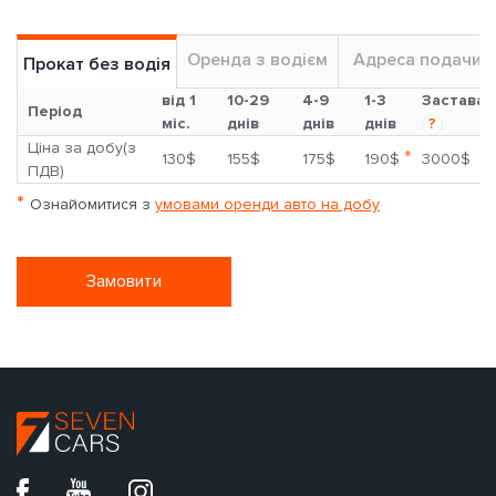
Оренда з водієм
Адреса подачи
Прокат без водія
від 1
10-29
4-9
1-3
Застава
Період
міс.
днів
днів
днів
?
Ціна за добу(з
*
130$
155$
175$
190$
3000$
ПДВ)
*
Ознайомитися з
умовами оренди авто на добу
Замовити