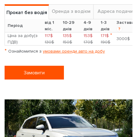
Оренда з водієм
Адреса подачи
Прокат без водія
від 1
10-29
4-9
1-3
Застава
Період
міс.
днів
днів
днів
?
*
Ціна за добу(з
117$
135$
153$
171$
3000$
ПДВ)
130$
150$
170$
190$
*
Ознайомитися з
умовами оренди авто на добу
Замовити