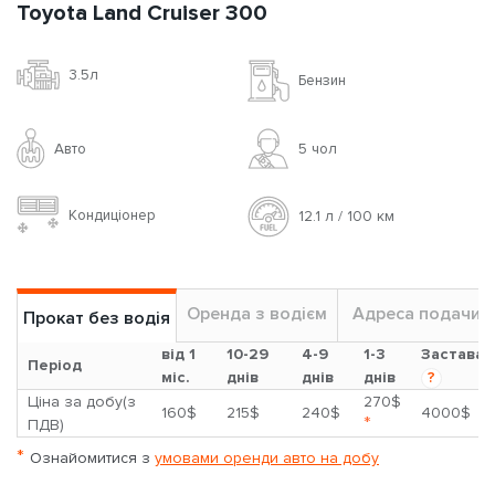
Toyota Land Cruiser 300
3.5л
Бензин
Авто
5 чoл
Кондиціонер
12.1 л / 100 км
Оренда з водієм
Адреса подачи
Прокат без водія
від 1
10-29
4-9
1-3
Застава
Період
міс.
днів
днів
днів
?
Ціна за добу(з
270$
160$
215$
240$
4000$
*
ПДВ)
*
Ознайомитися з
умовами оренди авто на добу