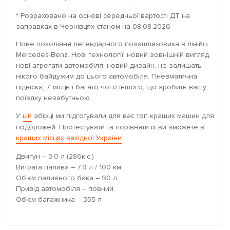
* Розраховано на основі середньої вартості ДТ на
заправках в Чернівцях станом на 08.08.2026
Нове покоління легендарного позашляховика в лінійці
Mercedes-Benz. Нові технології, новий зовнішній вигляд,
нові агрегати автомобіля, новий дизайн, не залишать
нікого байдужим до цього автомобіля. Пневматична
підвіска, 7 місць і багато чого іншого, що зробить вашу
поїздку незабутньою.
У
цій
збірці ми підготували для вас топ кращих машин для
подорожей. Протестувати та порівняти їх ви зможете в
кращих місцях західної України
.
Двигун – 3.0 л (286к.с.)
Витрата палива – 7.9 л / 100 км
Об’єм паливного бака – 90 л
Привід автомобіля – повний
Об’єм багажника – 355 л