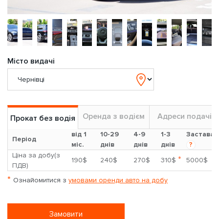
Місто видачі
Оренда з водієм
Адреси подачі
Прокат без водія
від 1
10-29
4-9
1-3
Застава
Період
міс.
днів
днів
днів
?
Ціна за добу(з
*
190$
240$
270$
310$
5000$
ПДВ)
*
Ознайомитися з
умовами оренди авто на добу
Замовити