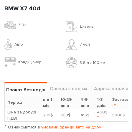
BMW X7 40d
3.0л
Дизель
Авто
7 чoл
Кондиціонер
8.6 л / 100 км
Оренда з водієм
Адреса подачи
Прокат без водія
від 1
10-29
4-9
1-3
Застава
Період
міс.
днів
днів
днів
?
Ціна за добу(з
460$
280$
360$
415$
5000$
*
ПДВ)
*
Ознайомитися з
умовами оренди авто на добу