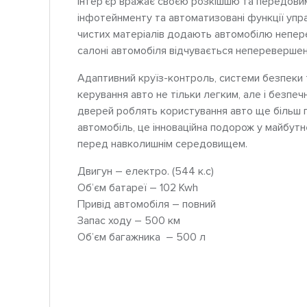
Інтер’єр вражає своєю розкішшю та передовим
інфотейнменту та автоматизовані функції упра
чистих матеріалів додають автомобілю непере
салоні автомобіля відчувається неперевершена
Адаптивний круїз-контроль, системи безпеки
керування авто не тільки легким, але і безпеч
дверей роблять користування авто ще більш 
автомобіль, це інноваційна подорож у майбутн
перед навколишнім середовищем.
Двигун – електро. (544 к.с)
Об’єм батареї – 102 Kwh
Привід автомобіля – повний
Запас ходу – 500 км
Об’єм багажника – 500 л