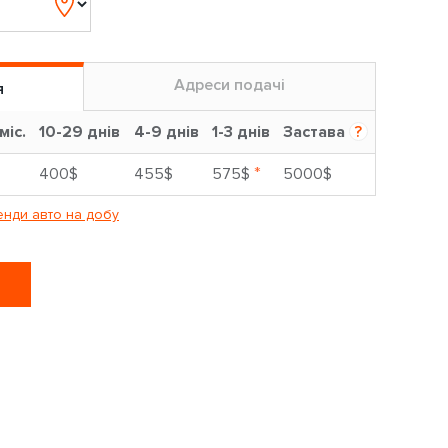
Адреси подачі
я
міс.
10-29 днів
4-9 днів
1-3 днів
Застава
?
*
400$
455$
575$
5000$
нди авто на добу