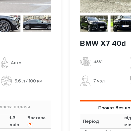
3
BMW X7 40d
3.0л
Авто
7 чoл
5.6 л / 100 км
дреса подачи
Прокат без во
1-3
Застава
від
Період
днів
?
міс