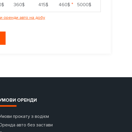
*
0$
360$
415$
460$
5000$
и оренди авто на добу
УМОВИ ОРЕНДИ
Умови прокату з водієм
Оренда авто без застави