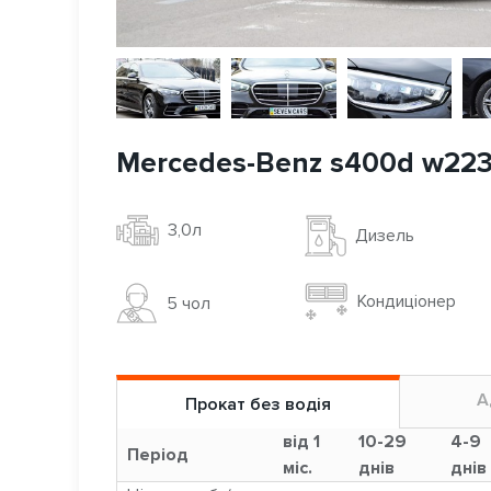
Mercedes-Benz s400d w22
3,0л
Дизель
Кондиціонер
5 чoл
А
Прокат без водія
від 1
10-29
4-9
Період
міс.
днів
днів