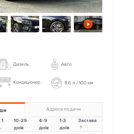
Авто
Дизель
Кондиціонер
8.6 л / 100 км
Адреса подачи
дія
 1
10-29
4-9
1-3
Застава
.
днів
днів
днів
?