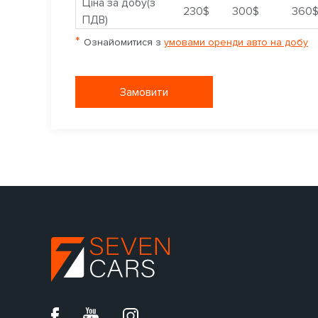
Ціна за добу(з
230$
300$
360
ПДВ)
*
Ознайомитися з
умовами оренди авто на добу
Замовити