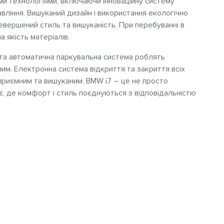
и технологіями, включаючи інноваційну систему
вління. Вишуканий дизайн і використання екологічно
вершений стиль та вишуканість. При перебуванні в
 якість матеріалів.
 та автоматична паркувальна система роблять
ним. Електронна система відкриття та закриття всіх
приємним та вишуканим. BMW i7 – це не просто
є, де комфорт і стиль поєднуються з відповідальністю