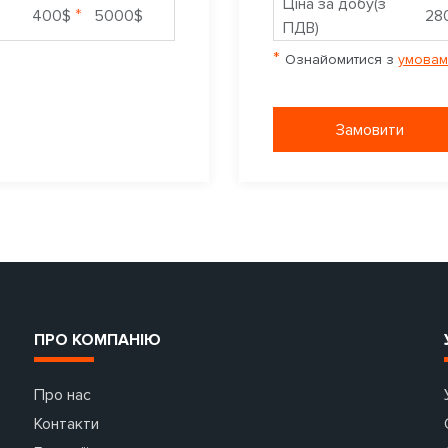
Ціна за добу(з
*
$
400$
5000$
28
ПДВ)
*
Ознайомитися з
умовам
Замовити
ПРО КОМПАНІЮ
Про нас
Контакти