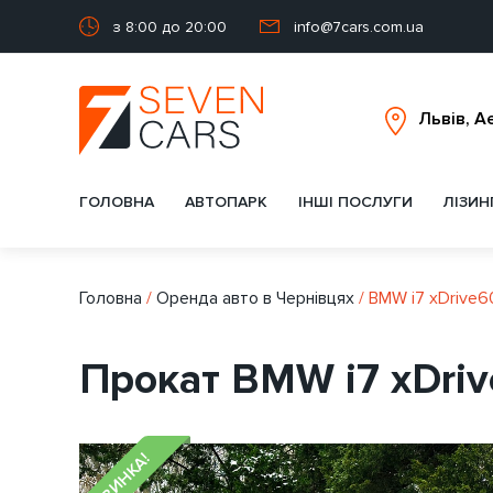
з 8:00 до 20:00
info@7cars.com.ua
ГОЛОВНА
АВТОПАРК
ІНШІ ПОСЛУГИ
ЛІЗИН
Головна
/
Оренда авто в Чернівцях
/
BMW i7 xDrive6
Прокат BMW i7 xDriv
НОВИНКА!