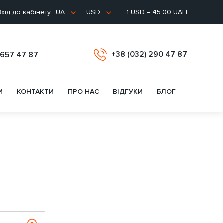
хід до кабінету
1 USD = 45.00 UAH
UA
USD
+38 (032) 290 47 87
 657 47 87
И
КОНТАКТИ
ПРО НАС
ВІДГУКИ
БЛОГ