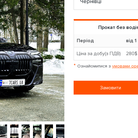
Прокат без воді
Період
від 1 
Ціна за добу(з ПДВ)
280$
*
Ознайомитися з
умовами оре
Замовити