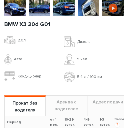
BMW X3 20d G01
2.0л
Дизель
Авто
5 чел
Кондиционер
5.4 л / 100 км
Аренда с
Адрес подачи
Прокат без
водителем
водителя
Залог
от 1
10-29
4-9
1-3
Период
?
мес.
суток
суток
суток