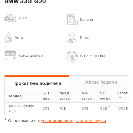
BMW 330i G20
2.0л
Бензин
Авто
5 чел
Кондиционер
6.1 л / 100 км
Адрес подачи
Прокат без водителя
Залог
от 1
10-29
4-9
1-3
Период
?
мес.
суток
суток
суток
Цена за сутки(с
*
60$
70$
80$
90$
1000$
НДС)
*
Ознакомиться с
условиями аренды авто на сутки