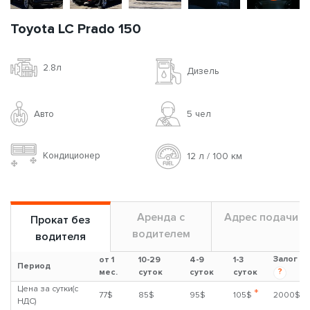
Toyota LC Prado 150
2.8л
Дизель
Авто
5 чел
Кондиционер
12 л / 100 км
Аренда с
Адрес подачи
Прокат без
водителем
водителя
Залог
от 1
10-29
4-9
1-3
Период
?
мес.
суток
суток
суток
Цена за сутки(с
*
77$
85$
95$
105$
2000$
НДС)