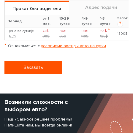
Адрес подачи
Прокат без водителя
Залог
от 1
10-29
4-9
1-3
Период
?
мес.
суток
суток
суток
*
Цена за сутки(с
72$
86$
99$
113$
1500$
НДС)
80$
95$
110$
125$
*
Ознакомиться с
условиями аренды авто на сутки
Заказать
Возникли сложности с
выбором авто?
Наш 7Cars-бот решает проблемы!
Напишите нам, мы всегда онлайн!