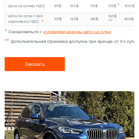
*
Цена за сутки(с НДС)
85$
100$
115$
135$
1500$
Цена за сутки + доп.
165$
101$
120$
145$
400$
**
страховка (с НДС)
?
*
Ознакомиться с
условиями аренды авто на сутки
**
Дополнительная страховка доступна при аренде от 3-х суток
Заказать