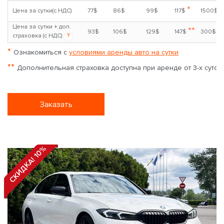
*
Цена за сутки(с НДС)
77$
86$
99$
117$
1500$
Цена за сутки + доп.
**
93$
106$
129$
147$
300$
страховка (с НДС)
?
*
Ознакомиться с
условиями аренды авто на сутки
**
Дополнительная страховка доступна при аренде от 3-х суток
Заказать
СКИДКА! 10%