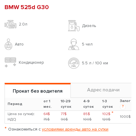
BMW 525d G30
2.0л
Дизель
Авто
5 чел
Кондиционер
5.5 л / 100 км
Адрес подачи
Прокат без водителя
Залог
от 1
10-29
4-9
1-3
Период
?
мес.
суток
суток
суток
*
Цена за сутки(с
64$
77$
85$
102$
1000$
НДС)
75$
90$
100$
120$
*
Ознакомиться с
условиями аренды авто на сутки