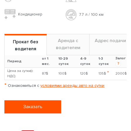
Кондиционер
7.7 л / 100 км
Аренда с
Адрес подачи
Прокат без
водителем
водителя
Залог
от 1
10-29
4-9
1-3
Период
?
мес.
суток
суток
суток
Цена за сутки(с
*
87$
100$
120$
135$
2000$
НДС)
*
Ознакомиться с
условиями аренды авто на сутки
Заказать