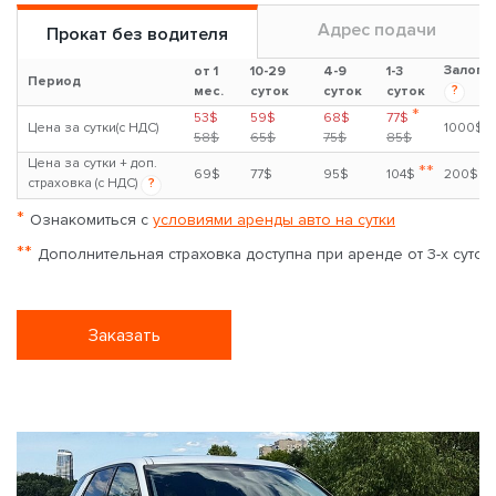
Адрес подачи
Прокат без водителя
Залог
от 1
10-29
4-9
1-3
Период
?
мес.
суток
суток
суток
*
53$
59$
68$
77$
Цена за сутки(с НДС)
1000$
58$
65$
75$
85$
Цена за сутки + доп.
**
69$
77$
95$
104$
200$
страховка (с НДС)
?
*
Ознакомиться с
условиями аренды авто на сутки
**
Дополнительная страховка доступна при аренде от 3-х суток
Заказать