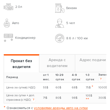
2.0л
Бензин
Авто
5 чел
Кондиционер
8.6 л / 100 км
Аренда с
Адрес подачи
Прокат без
водителем
водителя
Залог
от 1
10-29
4-9
1-3
Период
?
мес.
суток
суток
суток
*
Цена за сутки(с НДС)
55$
60$
68$
75$
1000$
Цена за сутки + доп.
105$
71$
80$
98$
300$
**
страховка (с НДС)
?
*
Ознакомиться с
условиями аренды авто на сутки