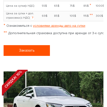
*
Цена за сутки(с НДС)
55$
65$
75$
85$
1000$
Цена за сутки + доп.
**
69$
85$
105$
115$
300$
страховка (с НДС)
?
*
Ознакомиться с
условиями аренды авто на сутки
**
Дополнительная страховка доступна при аренде от 3-х суток
Заказать
СКИДКА! 10%