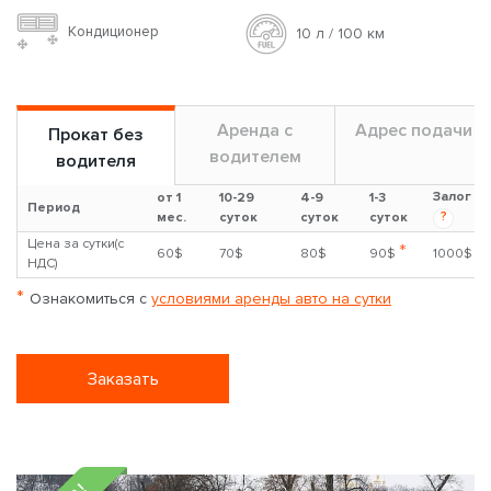
Кондиционер
10 л / 100 км
Аренда с
Адрес подачи
Прокат без
водителем
водителя
Залог
от 1
10-29
4-9
1-3
Период
?
мес.
суток
суток
суток
Цена за сутки(с
*
60$
70$
80$
90$
1000$
НДС)
*
Ознакомиться с
условиями аренды авто на сутки
Заказать