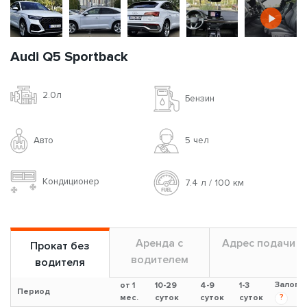
Audi Q5 Sportback
2.0л
Бензин
Авто
5 чел
Кондиционер
7.4 л / 100 км
Аренда с
Адрес подачи
Прокат без
водителем
водителя
Залог
от 1
10-29
4-9
1-3
Период
?
мес.
суток
суток
суток