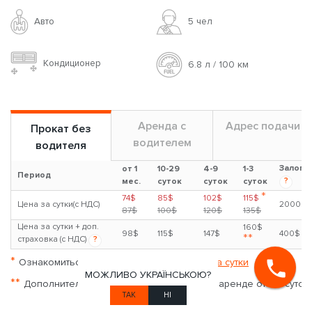
Авто
5 чел
Кондиционер
6.8 л / 100 км
Аренда с
Адрес подачи
Прокат без
водителем
водителя
Залог
от 1
10-29
4-9
1-3
Период
?
мес.
суток
суток
суток
*
74$
85$
102$
115$
Цена за сутки(с НДС)
2000$
87$
100$
120$
135$
Цена за сутки + доп.
160$
98$
115$
147$
400$
**
страховка (с НДС)
?
*
Ознакомиться с
условиями аренды авто на сутки
МОЖЛИВО УКРАЇНСЬКОЮ?
**
Дополнительная страховка доступна при аренде от 3-х суток
ТАК
НІ