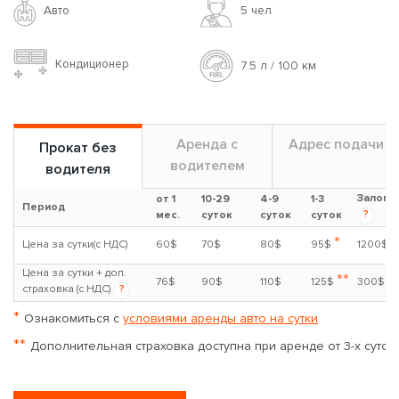
Авто
5 чел
Кондиционер
7.5 л / 100 км
Аренда с
Адрес подачи
Прокат без
водителем
водителя
Залог
от 1
10-29
4-9
1-3
Период
?
мес.
суток
суток
суток
*
Цена за сутки(с НДС)
60$
70$
80$
95$
1200$
Цена за сутки + доп.
**
76$
90$
110$
125$
300$
страховка (с НДС)
?
*
Ознакомиться с
условиями аренды авто на сутки
**
Дополнительная страховка доступна при аренде от 3-х суток