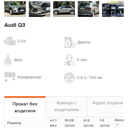
Audi Q3
2.0л
Дизель
Авто
5 чел
Кондиционер
5.4 л / 100 км
Аренда с
Адрес подачи
Прокат без
водителем
водителя
Залог
от 1
10-29
4-9
1-3
Период
?
мес.
суток
суток
суток