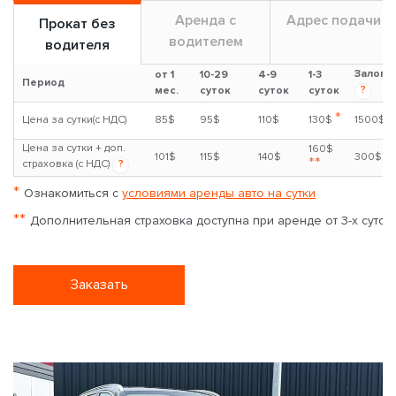
Аренда с
Адрес подачи
Прокат без
водителем
водителя
Залог
от 1
10-29
4-9
1-3
Период
?
мес.
суток
суток
суток
*
Цена за сутки(с НДС)
85$
95$
110$
130$
1500$
Цена за сутки + доп.
160$
101$
115$
140$
300$
**
страховка (с НДС)
?
*
Ознакомиться с
условиями аренды авто на сутки
**
Дополнительная страховка доступна при аренде от 3-х суток
Заказать