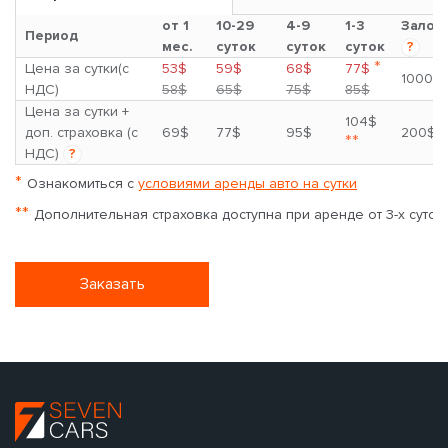
от 1
10-29
4-9
1-3
Залог
Период
мес.
суток
суток
суток
?
*
Цена за сутки(с
53$
59$
68$
77$
1000$
НДС)
58$
65$
75$
85$
Цена за сутки +
104$
доп. страховка (с
69$
77$
95$
200$
**
НДС)
?
*
Ознакомиться с
условиями аренды авто на сутки
**
Дополнительная страховка доступна при аренде от 3-х суток
Заказать