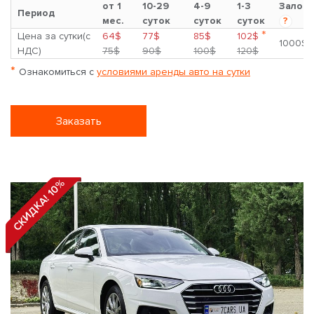
от 1
10-29
4-9
1-3
Залог
Период
мес.
суток
суток
суток
?
*
Цена за сутки(с
64$
77$
85$
102$
1000$
НДС)
75$
90$
100$
120$
*
Ознакомиться с
условиями аренды авто на сутки
Заказать
СКИДКА! 10%