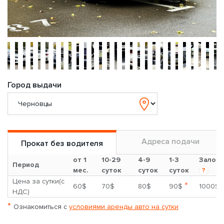
Город выдачи
Адреса подачи
Прокат без водителя
от 1
10-29
4-9
1-3
Залог
Период
мес.
суток
суток
суток
?
Цена за сутки(с
*
60$
70$
80$
90$
1000$
НДС)
*
Ознакомиться с
условиями аренды авто на сутки