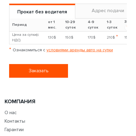
Адрес подачи
Прокат без водителя
Залог
от 1
10-29
4-9
1-3
Период
?
мес.
суток
суток
суток
Цена за сутки(с
*
130$
150$
170$
210$
1500$
НДС)
*
Ознакомиться с
условиями аренды авто на сутки
Заказать
КОМПАНИЯ
О нас
Контакты
Гарантии