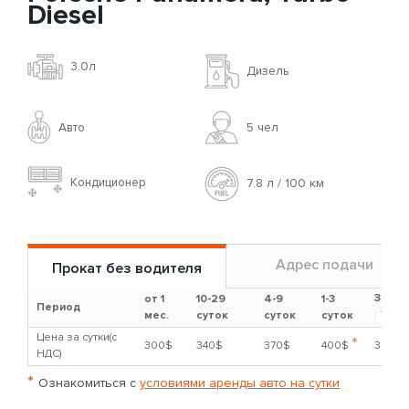
Diesel
3.0л
Дизель
Авто
5 чел
Кондиционер
7.8 л / 100 км
Адрес подачи
Прокат без водителя
Залог
от 1
10-29
4-9
1-3
Период
?
мес.
суток
суток
суток
Цена за сутки(с
*
300$
340$
370$
400$
3000
НДС)
*
Ознакомиться с
условиями аренды авто на сутки