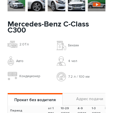
Mercedes-Benz C-Class
C300
2.0Tл
Бензин
Авто
4 чел
Кондиционер
7.2 л / 100 км
Адрес подачи
Прокат без водителя
Зало
от 1
10-29
4-9
1-3
Период
?
мес.
суток
суток
суток