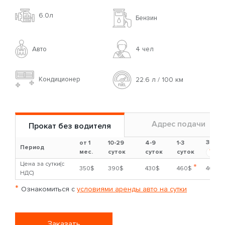
6.0л
Бензин
Авто
4 чел
Кондиционер
22.6 л / 100 км
Адрес подачи
Прокат без водителя
Залог
от 1
10-29
4-9
1-3
Период
?
мес.
суток
суток
суток
Цена за сутки(с
*
350$
390$
430$
460$
4000$
НДС)
*
Ознакомиться с
условиями аренды авто на сутки
Заказать