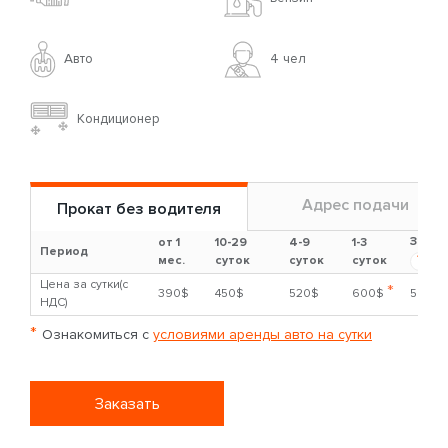
Авто
4 чел
Кондиционер
Адрес подачи
Прокат без водителя
Залог
от 1
10-29
4-9
1-3
Период
?
мес.
суток
суток
суток
Цена за сутки(с
*
390$
450$
520$
600$
5000
НДС)
*
Ознакомиться с
условиями аренды авто на сутки
Заказать