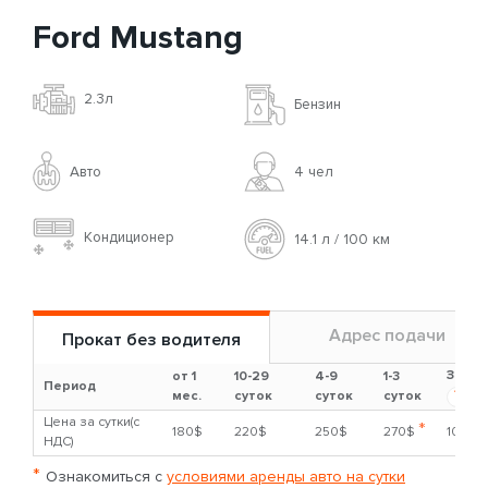
Ford Mustang
2.3л
Бензин
Авто
4 чел
Кондиционер
14.1 л / 100 км
Адрес подачи
Прокат без водителя
Залог
от 1
10-29
4-9
1-3
Период
?
мес.
суток
суток
суток
Цена за сутки(с
*
180$
220$
250$
270$
1000$
НДС)
*
Ознакомиться с
условиями аренды авто на сутки