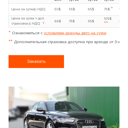
*
Цена за сутки(с НДС)
50$
55$
65$
75$
1500
Цена за сутки + доп.
105$
66$
75$
95$
300$
**
страховка (с НДС)
?
*
Ознакомиться с
условиями аренды авто на сутки
**
Дополнительная страховка доступна при аренде от 3-х сут
Заказать