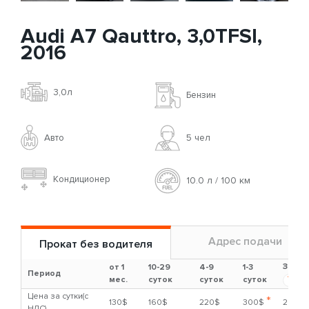
Audi A7 Qauttro, 3,0TFSI,
2016
3,0л
Бензин
Авто
5 чел
Кондиционер
10.0 л / 100 км
Адрес подачи
Прокат без водителя
Залог
от 1
10-29
4-9
1-3
Период
?
мес.
суток
суток
суток
Цена за сутки(с
*
130$
160$
220$
300$
2000
НДС)