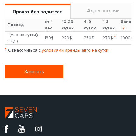
Адрес подачи
Прокат без водителя
от 1
10-29
4-9
1-3
Залог
Период
мес.
суток
суток
суток
?
Цена за сутки(с
*
180$
220$
250$
270$
1000$
НДС)
*
Ознакомиться с
условиями аренды авто на сутки
Заказать