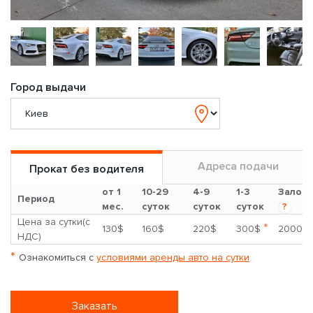
Город выдачи
Адреса подачи
Прокат без водителя
от 1
10-29
4-9
1-3
Залог
Период
мес.
суток
суток
суток
?
Цена за сутки(с
*
130$
160$
220$
300$
2000$
НДС)
*
Ознакомиться с
условиями аренды авто на сутки
Заказать