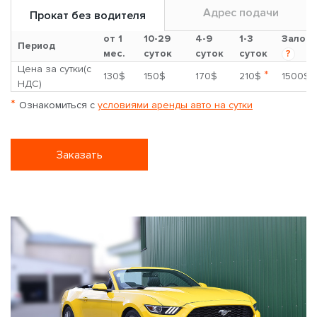
Адрес подачи
Прокат без водителя
от 1
10-29
4-9
1-3
Залог
Период
мес.
суток
суток
суток
?
Цена за сутки(с
*
130$
150$
170$
210$
1500$
НДС)
*
Ознакомиться с
условиями аренды авто на сутки
Заказать