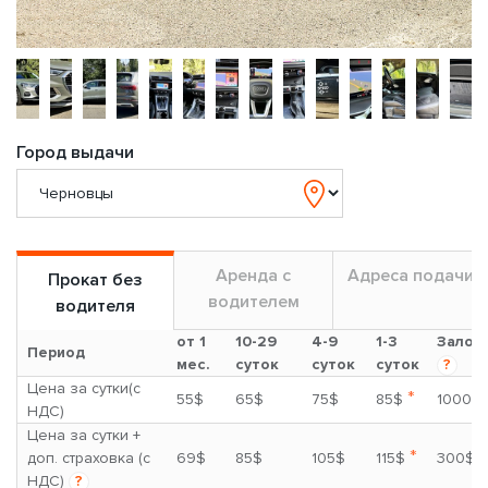
Город выдачи
Аренда с
Адреса подачи
Прокат без
водителем
водителя
от 1
10-29
4-9
1-3
Залог
Период
мес.
суток
суток
суток
?
Цена за сутки(с
*
55$
65$
75$
85$
1000$
НДС)
Цена за сутки +
*
доп. страховка (с
69$
85$
105$
115$
300$
НДС)
?