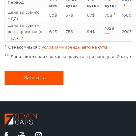
Период
мес.
суток
суток
суток
?
Цена за сутки(с
*
50$
57$
67$
75$
1000$
НДС)
Цена за сутки +
102$
доп. страховка (с
64$
75$
94$
200$
**
НДС)
?
*
Ознакомиться с
условиями аренды авто на сутки
**
Дополнительная страховка доступна при аренде от 3-х суток
Заказать