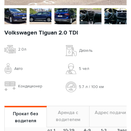
Volkswagen Tiguan 2.0 TDI
2.0л
Дизель
Авто
5 чел
Кондиционер
5.7 л / 100 км
Аренда с
Адрес подачи
Прокат без
водителем
водителя
от 1
10-29
4-9
1-3
Залог