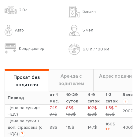
2.0л
Бензин
Авто
5 чел
Кондиционер
6.8 л / 100 км
Аренда с
Адрес подачи
Прокат без
водителем
водителя
от 1
10-29
4-9
1-3
Залог
Период
мес.
суток
суток
суток
?
*
Цена за сутки(с
74$
85$
102$
115$
2000$
НДС)
87$
100$
120$
135$
Цена за сутки +
160$
доп. страховка (с
98$
115$
147$
400$
**
НДС)
?