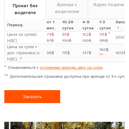
Аренда с
Адрес подачи
Прокат без
водителем
водителя
от 1
10-29
4-9
1-3
Залог
Период
мес.
суток
суток
суток
?
*
Цена за сутки(с
74$
85$
102$
115$
2000$
НДС)
87$
100$
120$
135$
Цена за сутки +
160$
доп. страховка (с
98$
115$
147$
400$
**
НДС)
?
*
Ознакомиться с
условиями аренды авто на сутки
**
Дополнительная страховка доступна при аренде от 3-х суток
Заказать