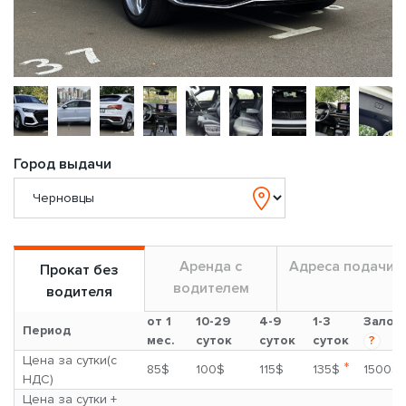
Город выдачи
Аренда с
Адреса подачи
Прокат без
водителем
водителя
от 1
10-29
4-9
1-3
Залог
Период
мес.
суток
суток
суток
?
Цена за сутки(с
*
85$
100$
115$
135$
1500$
НДС)
Цена за сутки +