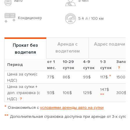
Авто
5 чел
Кондиционер
5.4 л / 100 км
Аренда с
Адрес подачи
Прокат без
водителем
водителя
от 1
10-29
4-9
1-3
Залог
Период
мес.
суток
суток
суток
?
Цена за сутки(с
*
77$
86$
99$
117$
1500$
НДС)
Цена за сутки +
147$
доп. страховка (с
93$
106$
129$
300$
**
НДС)
?
*
Ознакомиться с
условиями аренды авто на сутки
**
Дополнительная страховка доступна при аренде от 3-х суток