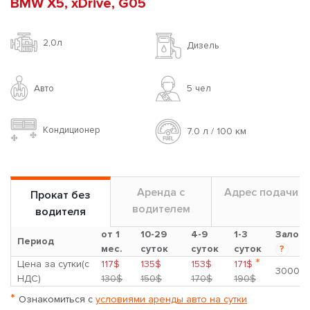
BMW X5, xDrive, G05
2,0л
Дизель
Авто
5 чел
Кондиционер
7.0 л / 100 км
Аренда с
Адрес подачи
Прокат без
водителем
водителя
от 1
10-29
4-9
1-3
Залог
Период
мес.
суток
суток
суток
?
*
Цена за сутки(с
117$
135$
153$
171$
3000$
НДС)
130$
150$
170$
190$
*
Ознакомиться с
условиями аренды авто на сутки