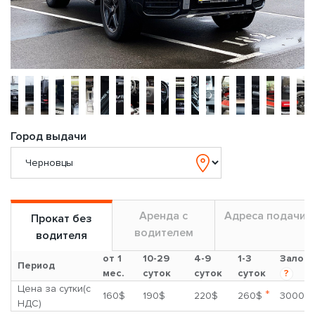
Город выдачи
Аренда с
Адреса подачи
Прокат без
водителем
водителя
от 1
10-29
4-9
1-3
Залог
Период
мес.
суток
суток
суток
?
Цена за сутки(с
*
160$
190$
220$
260$
3000$
НДС)