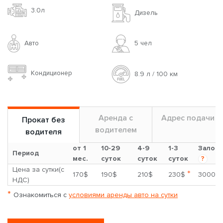
3.0л
Дизель
Авто
5 чел
Кондиционер
8.9 л / 100 км
Аренда с
Адрес подачи
Прокат без
водителем
водителя
от 1
10-29
4-9
1-3
Залог
Период
мес.
суток
суток
суток
?
Цена за сутки(с
*
170$
190$
210$
230$
3000$
НДС)
*
Ознакомиться с
условиями аренды авто на сутки