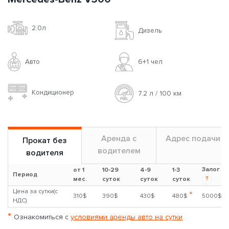
2.0л
Дизель
Авто
6+1 чел
Кондиционер
7.2 л / 100 км
Аренда с
Адрес подачи
Прокат без
водителем
водителя
Залог
от 1
10-29
4-9
1-3
Период
?
мес.
суток
суток
суток
Цена за сутки(с
*
310$
390$
430$
480$
5000$
НДС)
*
Ознакомиться с
условиями аренды авто на сутки