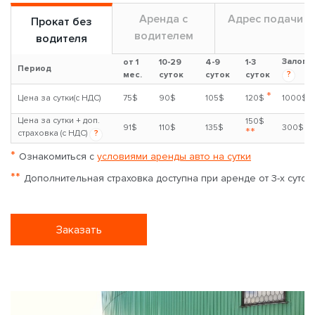
Аренда с
Адрес подачи
Прокат без
водителем
водителя
Залог
от 1
10-29
4-9
1-3
Период
?
мес.
суток
суток
суток
*
Цена за сутки(с НДС)
75$
90$
105$
120$
1000$
Цена за сутки + доп.
150$
91$
110$
135$
300$
**
страховка (с НДС)
?
*
Ознакомиться с
условиями аренды авто на сутки
**
Дополнительная страховка доступна при аренде от 3-х суток
Заказать