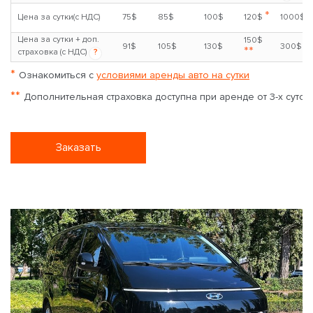
*
Цена за сутки(с НДС)
75$
85$
100$
120$
1000$
Цена за сутки + доп.
150$
91$
105$
130$
300$
**
страховка (с НДС)
?
*
Ознакомиться с
условиями аренды авто на сутки
**
Дополнительная страховка доступна при аренде от 3-х суток
Заказать