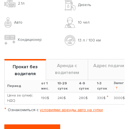
2.1л
Дизель
Авто
10 чел
Кондиционер
13 л / 100 км
Аренда с
Адрес подачи
Прокат без
водителем
водителя
Залог
от 1
10-29
4-9
1-3
Период
?
мес.
суток
суток
суток
Цена за сутки(с
*
190$
240$
280$
330$
3000$
НДС)
*
Ознакомиться с
условиями аренды авто на сутки