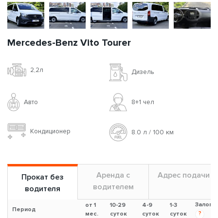
Mercedes-Benz Vito Tourer
2,2л
Дизель
Авто
8+1 чел
Кондиционер
8.0 л / 100 км
Аренда с
Адрес подачи
Прокат без
водителем
водителя
Залог
от 1
10-29
4-9
1-3
Период
?
мес.
суток
суток
суток