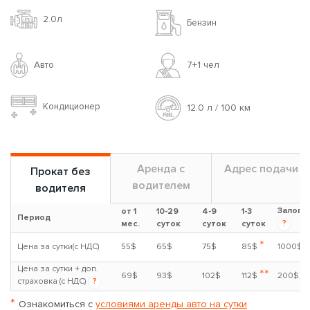
2.0л
Бензин
Авто
7+1 чел
Кондиционер
12.0 л / 100 км
Аренда с
Адрес подачи
Прокат без
водителем
водителя
Залог
от 1
10-29
4-9
1-3
Период
?
мес.
суток
суток
суток
*
Цена за сутки(с НДС)
55$
65$
75$
85$
1000$
Цена за сутки + доп.
**
69$
93$
102$
112$
200$
страховка (с НДС)
?
*
Ознакомиться с
условиями аренды авто на сутки