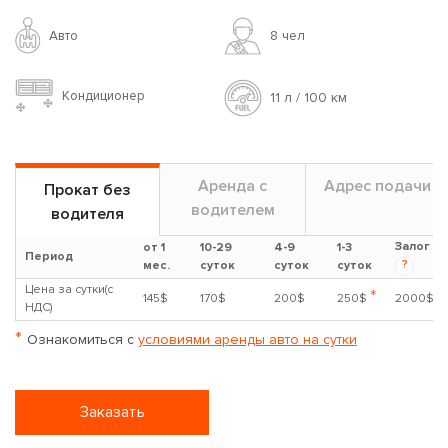
Авто
8 чел
Кондиционер
11 л / 100 км
Аренда с
Адрес подачи
Прокат без
водителем
водителя
Залог
от 1
10-29
4-9
1-3
Период
?
мес.
суток
суток
суток
Цена за сутки(с
*
145$
170$
200$
250$
2000$
НДС)
*
Ознакомиться с
условиями аренды авто на сутки
Заказать