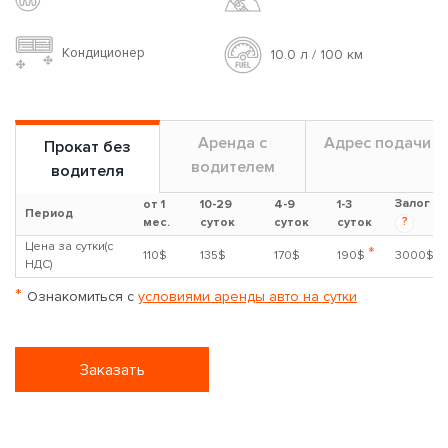
Кондиционер
10.0 л / 100 км
Аренда с
Адрес подачи
Прокат без
водителем
водителя
Залог
от 1
10-29
4-9
1-3
Период
?
мес.
суток
суток
суток
Цена за сутки(с
*
110$
135$
170$
190$
3000$
НДС)
*
Ознакомиться с
условиями аренды авто на сутки
Заказать