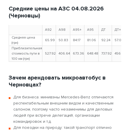
Средние цены на АЗС 04.08.2026
(Черновцы)
A92
A98
A95+
A95
ДТ
ДТ+
Г
Средняя цена
65.99
50.83
84.17
81.06
92.24
57.00
4
(грн)
Приблизительная
стоимость пути в
527.92
406.64
673.36
648.48
737.92
456
34
100 км (грн)
Зачем арендовать микроавтобус в
Черновцах?
Для бизнеса: минивэны Mercedes-Benz отличаются
респектабельным внешним видом и качественным
салоном, поэтому часто незаменимы для деловых
людей при встрече делегаций, организации
командировок и т.д.
Для поездки на природу: такой транспорт отлично