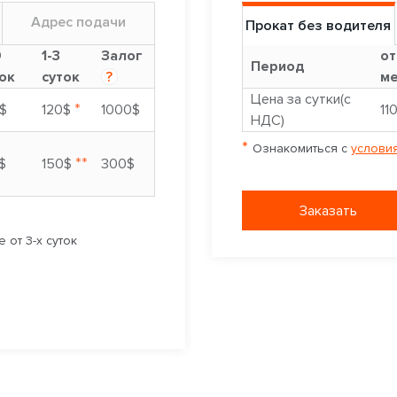
Адрес подачи
Прокат без водителя
9
1-3
Залог
от
Период
ок
суток
?
ме
Цена за сутки(с
*
$
120$
1000$
11
НДС)
*
Ознакомиться с
условия
**
$
150$
300$
Заказать
 от 3-х суток