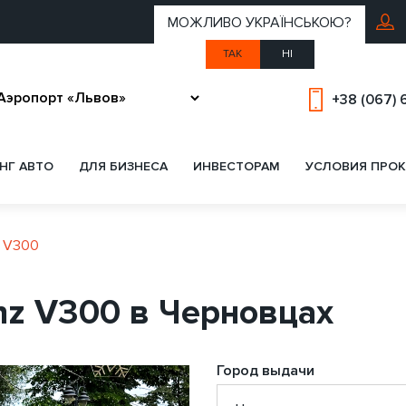
МОЖЛИВО УКРАЇНСЬКОЮ?
ТАК
НІ
+38 (067) 
НГ АВТО
ДЛЯ БИЗНЕСА
ИНВЕСТОРАМ
УСЛОВИЯ ПРОК
z V300
nz V300 в Черновцах
Город выдачи