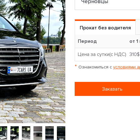
Прокат без водителя
Период
от 1
Цена за сутки(с НДС)
310$
*
Ознакомиться с
условиями а
Заказать