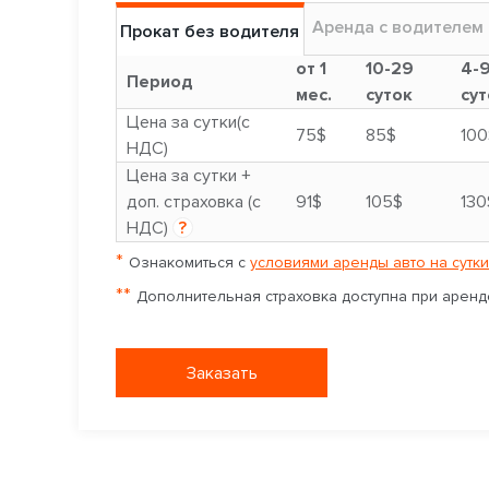
Аренда с водителем
Прокат без водителя
от 1
10-29
4-
Период
мес.
суток
сут
Цена за сутки(с
75$
85$
100
НДС)
Цена за сутки +
доп. страховка (с
91$
105$
130
НДС)
?
*
Ознакомиться с
условиями аренды авто на сутки
**
Дополнительная страховка доступна при аренде
Заказать