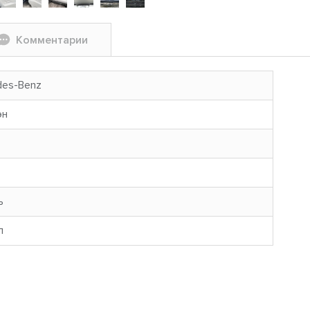
Комментарии
des-Benz
эн
ь
л