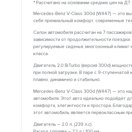
* Рассчитано на основании средних цен на ДТ
Mercedes-Benz V-Class 300d (W447) — это вы
себе премиальный комфорт, современные тех
Салон автомобиля рассчитан на 7 пассажиров
зависимости от продолжительности поездки. 
регулируемые сиденья, многозонный климат-
класса.
Двигатель 2.0 BiTurbo (версия 300d) мощнос
при полной загрузке. В паре с 9-ступенчатой
плавно, динамично и стабильно.
Mercedes-Benz V-Class 300d (W447) — это н
автомобиля. Этот авто идеально подойдёт д
комфорта, элегантности и простора. Благода
этот автомобиль является первоклассным пр
Двигатель – 2.0 л. (239 л.с)
Расход топлива – 7,2 л / 100 км