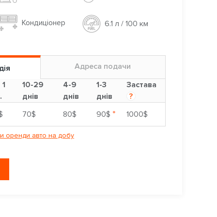
Кондиціонер
6.1 л / 100 км
Адреса подачи
дія
 1
10-29
4-9
1-3
Застава
.
днів
днів
днів
?
*
$
70$
80$
90$
1000$
и оренди авто на добу