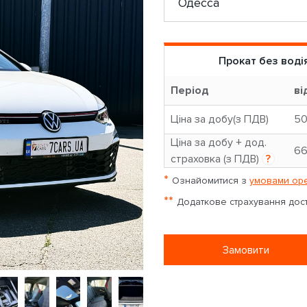
Прокат без воді
Період
ві
Ціна за добу(з ПДВ)
5
Ціна за добу + дод.
6
страховка (з ПДВ)
?
*
Ознайомитися з
умовами оре
**
Додаткове страхування досту
Замовити