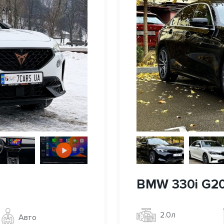
BMW 330i G2
2.0л
Авто