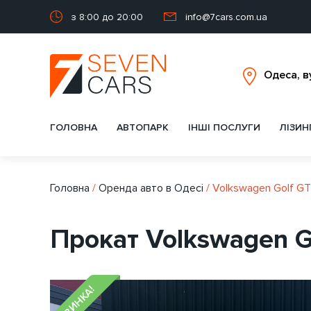
з 8:00 до 20:00
info@7cars.com.ua
ГОЛОВНА
АВТОПАРК
ІНШІ ПОСЛУГИ
ЛІЗИН
Головна
/
Оренда авто в Одесі
/
Volkswagen Golf GT
Прокат Volkswagen Go
НОВИНКА!