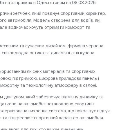
95 на заправках в Одесі станом на 08.08.2026
рячий хетчбек, який поєднує спортивний характер,
ого автомобіля. Модель створена для водіїв, які
, але водночас хочуть отримати комфорт та
гресивним та сучасним дизайном: фірмова червона
 світлодіодна оптика та динамічні лінії кузова
икористанням якісних матеріалів та спортивних
оковою підтримкою, цифрова приладова панель і
мфортну та технологічну атмосферу в салоні.
двигуном, який забезпечує відмінну динаміку та
датково на автомобілі встановлено спортивні
модернізована вихлопна система, що покращує відгук
на та підкреслює спортивний характер автомобіля.
ний вибір для тих, хто шукає динамічний,