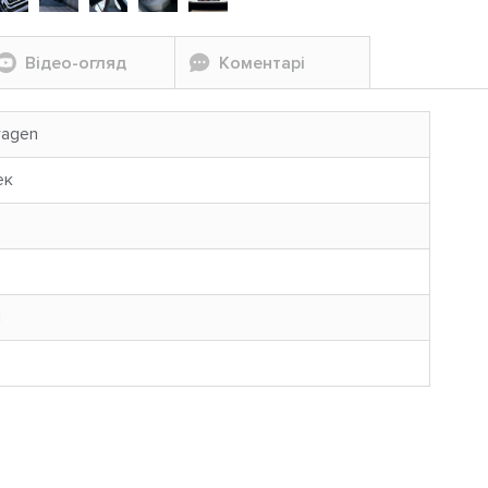
Відео-огляд
Коментарі
wagen
ек
н