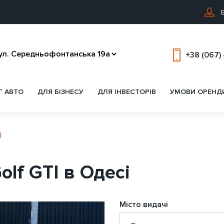
В
+38 (067)
Г АВТО
ДЛЯ БІЗНЕСУ
ДЛЯ ІНВЕСТОРІВ
УМОВИ ОРЕНД
I
lf GTI в Одесі
Місто видачі