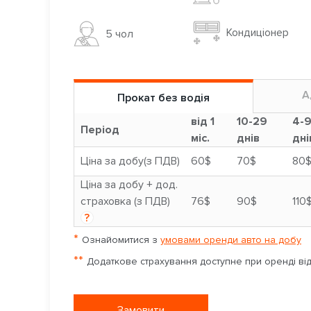
Кондиціонер
5 чoл
А
Прокат без водія
від 1
10-29
4-
Період
міс.
днів
дні
Ціна за добу(з ПДВ)
60$
70$
80
Ціна за добу + дод.
страховка (з ПДВ)
76$
90$
110
?
*
Ознайомитися з
умовами оренди авто на добу
**
Додаткове страхування доступне при оренді від 
Замовити