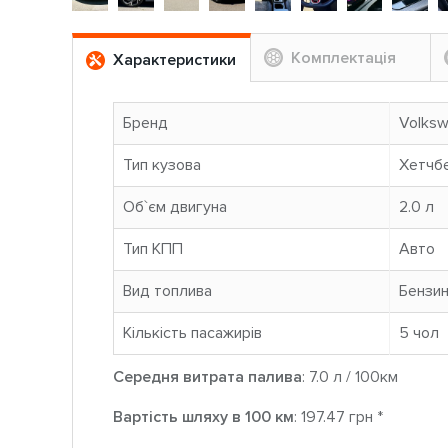
Комплектація
Характеристики
Бренд
Volks
Тип кузова
Хетчб
Об`єм двигуна
2.0 л
Тип КПП
Авто
Вид топлива
Бензи
Кількість пасажирів
5 чoл
Середня витрата палива
: 7.0 л / 100км
Вартість шляху в 100 км
: 197.47 грн *