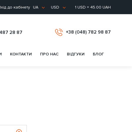
хід до кабінету
1 USD = 45.00 UAH
UA
USD
+38 (048) 782 98 87
 487 28 87
И
КОНТАКТИ
ПРО НАС
ВІДГУКИ
БЛОГ