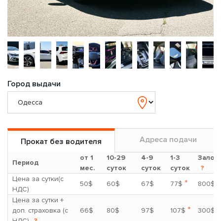
Город выдачи
Адреса подачи
Прокат без водителя
от 1
10-29
4-9
1-3
Залог
Период
мес.
суток
суток
суток
?
Цена за сутки(с
*
50$
60$
67$
77$
800$
НДС)
Цена за сутки +
*
доп. страховка (с
66$
80$
97$
107$
300$
НДС)
?