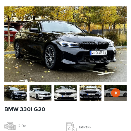
BMW 330i G20
2.0л
Бензин