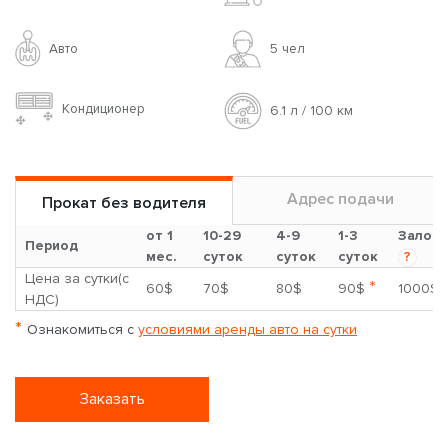
Авто
5 чел
Кондиционер
6.1 л / 100 км
Адрес подачи
Прокат без водителя
от 1
10-29
4-9
1-3
Залог
Период
мес.
суток
суток
суток
?
Цена за сутки(с
*
60$
70$
80$
90$
1000$
НДС)
*
Ознакомиться с
условиями аренды авто на сутки
Заказать