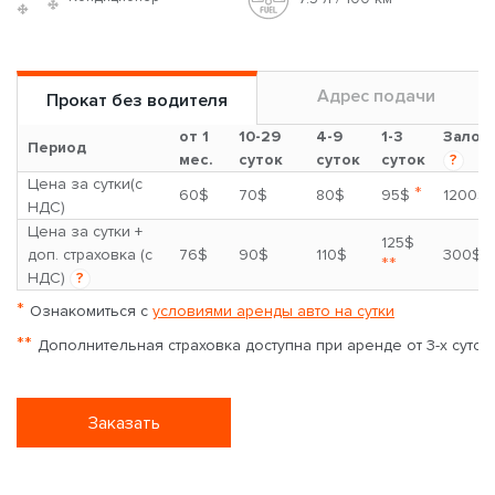
Адрес подачи
Прокат без водителя
от 1
10-29
4-9
1-3
Залог
Период
мес.
суток
суток
суток
?
Цена за сутки(с
*
60$
70$
80$
95$
1200$
НДС)
Цена за сутки +
125$
доп. страховка (с
76$
90$
110$
300$
**
НДС)
?
*
Ознакомиться с
условиями аренды авто на сутки
**
Дополнительная страховка доступна при аренде от 3-х суток
Заказать