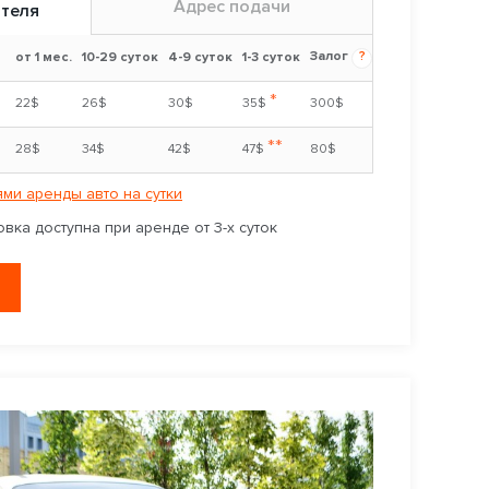
Адрес подачи
ителя
Залог
?
от 1 мес.
10-29 суток
4-9 суток
1-3 суток
*
22$
26$
30$
35$
300$
**
28$
34$
42$
47$
80$
ми аренды авто на сутки
вка доступна при аренде от 3-х суток