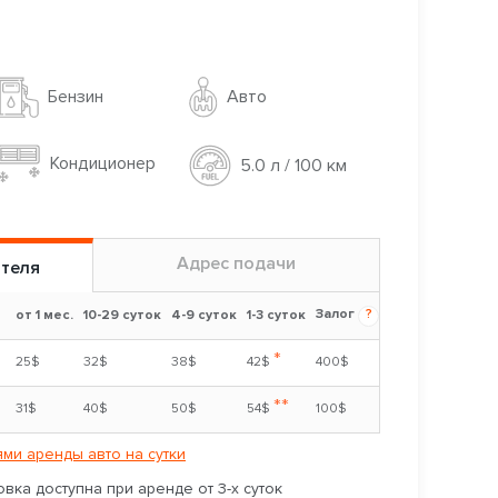
Авто
Бензин
Кондиционер
5.0 л / 100 км
Адрес подачи
ителя
Залог
?
от 1 мес.
10-29 суток
4-9 суток
1-3 суток
*
25$
32$
38$
42$
400$
**
31$
40$
50$
54$
100$
ми аренды авто на сутки
вка доступна при аренде от 3-х суток