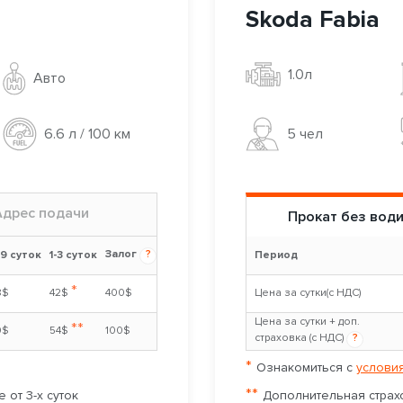
Skoda Fabia
1.0л
Авто
5 чел
6.6 л / 100 км
Адрес подачи
Прокат без вод
Залог
?
-9 суток
1-3 суток
Период
*
8$
42$
400$
Цена за сутки(с НДС)
Цена за сутки + доп.
**
0$
54$
100$
страховка (с НДС)
?
*
Ознакомиться с
условия
**
 от 3-х суток
Дополнительная страхо