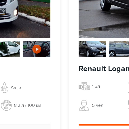
Renault Loga
1.5л
Авто
5 чел
8.2 л / 100 км