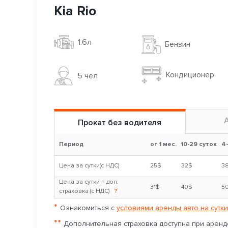
Kia Rio
1.6л
Бензин
Кондиционер
5 чел
Прокат без водителя
Период
от 1 мес.
10-29 суток
4
Цена за сутки(с НДС)
25$
32$
3
Цена за сутки + доп.
31$
40$
5
страховка (с НДС)
?
*
Ознакомиться с
условиями аренды авто на сутки
**
Дополнительная страховка доступна при аренде