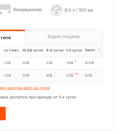
Кондиционер
8.0 л / 100 км
Адрес подачи
ителя
Залог
?
от 1 мес.
10-29 суток
4-9 суток
1-3 суток
*
23$
28$
33$
38$
400$
**
29$
36$
45$
50$
80$
ми аренды авто на сутки
вка доступна при аренде от 3-х суток