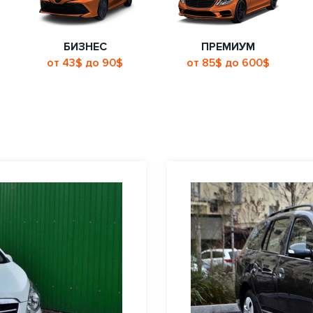
БИЗНЕС
ПРЕМИУМ
от 43$ до 90$
от 85$ до 600$