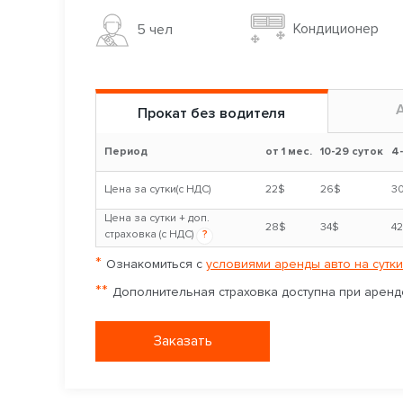
Кондиционер
5 чел
Прокат без водителя
Период
от 1 мес.
10-29 суток
4
Цена за сутки(с НДС)
22$
26$
3
Цена за сутки + доп.
28$
34$
4
страховка (с НДС)
?
*
Ознакомиться с
условиями аренды авто на сутки
**
Дополнительная страховка доступна при аренде
Заказать