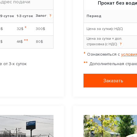
Адрес подачи
Прокат без вод
Залог
?
-9 суток
1-3 суток
Период
*
8$
32$
300$
Цена за сутки(с НДС)
Цена за сутки + доп.
**
0$
44$
80$
страховка (с НДС)
?
*
Ознакомиться с
условия
**
 от 3-х суток
Дополнительная страхо
Заказать