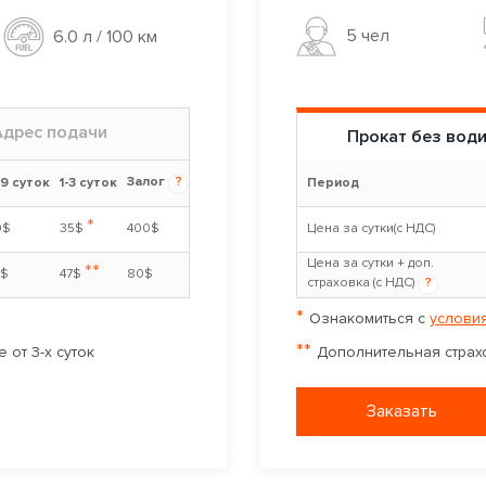
5 чел
6.0 л / 100 км
Адрес подачи
Прокат без вод
Залог
?
-9 суток
1-3 суток
Период
*
0$
35$
400$
Цена за сутки(с НДС)
Цена за сутки + доп.
**
2$
47$
80$
страховка (с НДС)
?
*
Ознакомиться с
условия
**
 от 3-х суток
Дополнительная страхо
Заказать