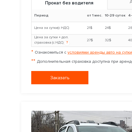
Прокат без водителя
Период
от 1 мес.
10-29 суток
4
Цена за сутки(с НДС)
21$
24$
2
Цена за сутки + доп.
27$
32$
4
страховка (с НДС)
?
*
Ознакомиться с
условиями аренды авто на сутки
**
Дополнительная страховка доступна при аренде
Заказать