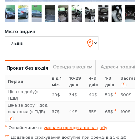
Місто видачі
Оренда з водієм
Адреси подачі
Прокат без водія
від 1
10-29
4-9
1-3
Застава
Період
міс.
днів
днів
днів
?
Ціна за добу(з
*
29$
34$
40$
50$
500$
ПДВ)
Ціна за добу + дод.
*
страховка (з ПДВ)
37$
44$
55$
65$
100$
?
*
Ознайомитися з
умовами оренди авто на добу
**
Додаткове страхування доступне при оренді від 3-х діб