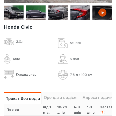
Honda Civic
2.0л
Бензин
Авто
5 чoл
Кондиціонер
7.6 л / 100 км
Оренда з водієм
Адреса подачи
Прокат без водія
від 1
10-29
4-9
1-3
Застава
Період
міс.
днів
днів
днів
?