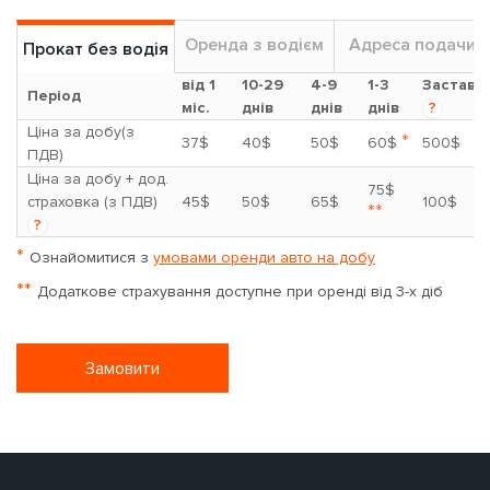
Оренда з водієм
Адреса подачи
Прокат без водія
від 1
10-29
4-9
1-3
Застава
Період
міс.
днів
днів
днів
?
Ціна за добу(з
*
37$
40$
50$
60$
500$
ПДВ)
Ціна за добу + дод.
75$
страховка (з ПДВ)
45$
50$
65$
100$
**
?
*
Ознайомитися з
умовами оренди авто на добу
**
Додаткове страхування доступне при оренді від 3-х діб
Замовити