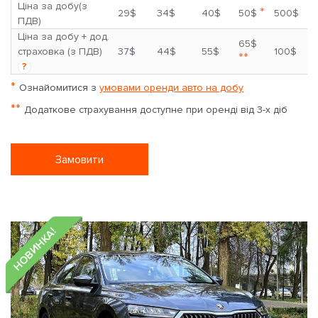
Ціна за добу(з
*
29$
34$
40$
50$
500$
ПДВ)
Ціна за добу + дод.
65$
страховка (з ПДВ)
37$
44$
55$
100$
**
?
*
Ознайомитися з
умовами оренди авто на добу
**
Додаткове страхування доступне при оренді від 3-х діб
Замовити
НОВИНКА!