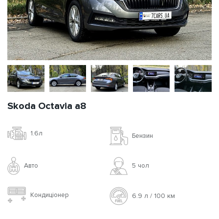
Skoda Octavia a8
1.6л
Бензин
Авто
5 чoл
Кондиціонер
6.9 л / 100 км