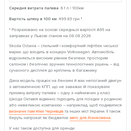
Середня витрата палива
: 6.1 л / 100км
Вартість шляху в 100 км
: 499.83 грн *
* Розраховано на основі середньої вартості A95 на
заправках у Львові станом на 06.08.2026
Skoda Octavia – стильний і комфортний ліфтбек чеської
марки, що входить в концерн Volkswagen. Автомобіль
відрізняється високим рівнем безпеки, просторим
салоном і безліччю зручних технологічних рішень – від
сучасного дисплея до кріплень в багажнику.
Дана модель працює на бензині й має непоганий двигун
з автоматичною КПП, що не заважає їй показувати
приємну витрату палива – одну з найнижчих у класі.
Шкода Октавія відмінно підходить для поїздки з родиною
або невеликою компанією – наприклад, щоб подивитися
визначні пам’ятки Чернівців
та інших міст України. Її також
беруть напрокат як бюджетне
авто для бізнесмена
.
У нас також доступна для оренди