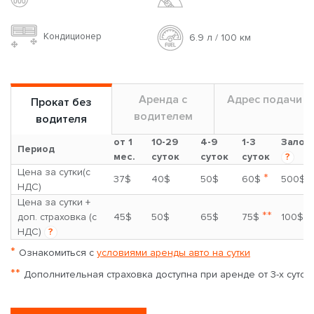
Кондиционер
6.9 л / 100 км
Аренда с
Адрес подачи
Прокат без
водителем
водителя
от 1
10-29
4-9
1-3
Залог
Период
мес.
суток
суток
суток
?
Цена за сутки(с
*
37$
40$
50$
60$
500$
НДС)
Цена за сутки +
**
доп. страховка (с
45$
50$
65$
75$
100$
НДС)
?
*
Ознакомиться с
условиями аренды авто на сутки
**
Дополнительная страховка доступна при аренде от 3-х суток