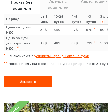
Аренда с
Адрес подачи
Прокат без
водителем
водителя
от 1
10-29
4-9
1-3
Залог
Период
мес.
суток
суток
суток
?
Цена за сутки(с
*
34$
38$
47$
57$
500$
НДС)
Цена за сутки +
**
доп. страховка (с
42$
48$
62$
72$
100$
НДС)
?
*
Ознакомиться с
условиями аренды авто на сутки
**
Дополнительная страховка доступна при аренде от 3-х суток
Заказать