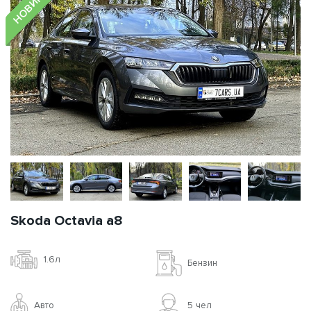
НОВИНКА!
Skoda Octavia a8
1.6л
Бензин
Авто
5 чел