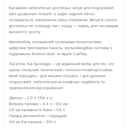
Багажник забезпечує достатньо місця для подорожей
або щоденних потреб, а задні сидіння легко
складаються, утворюючи рівну поверхню. Місця в салоні
достатньо як спереду, так і ззаду — навіть для пасажирів
високого зросту.
Автомобіль оснащений сучасними технологіями:
цифрова приладова панель, мультимедійна система з
підтримкою Android Auto та Apple CarPlay.
Загалом, Kia Sportage — це відмінний вибір для тих, хто
шукає стильний, безпечний і технологічний кросовер,
який підходить і для міських поїздок, і для далеких
подорожей, забезпечуючи комфорт, надійність та
задоволення від керування.
Двигун – 2.0 л. (156 к.с)
Витрата палива – 8,4 л / 100 км
Об’єм паливного бака – 54 л
Привід автомобіля – передній
Об’єм багажника – 591 л