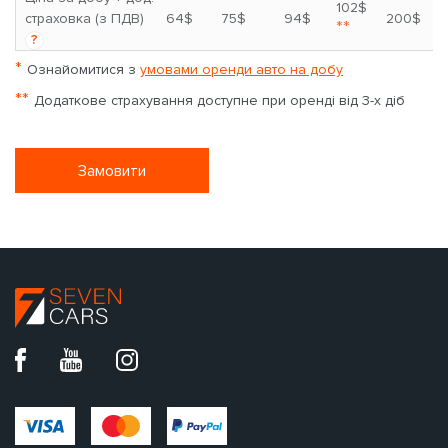
102$
страховка (з ПДВ)
64$
75$
94$
200$
**
?
*
Ознайомитися з
умовами оренди авто на добу
**
Додаткове страхування доступне при оренді від 3-х діб
Замовити