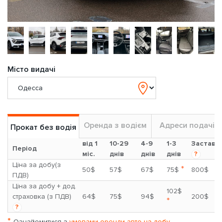
Місто видачі
Оренда з водієм
Адреси подачі
Прокат без водія
від 1
10-29
4-9
1-3
Застава
Період
міс.
днів
днів
днів
?
Ціна за добу(з
*
50$
57$
67$
75$
800$
ПДВ)
Ціна за добу + дод.
102$
страховка (з ПДВ)
64$
75$
94$
200$
*
?
*
Ознайомитися з
умовами оренди авто на добу