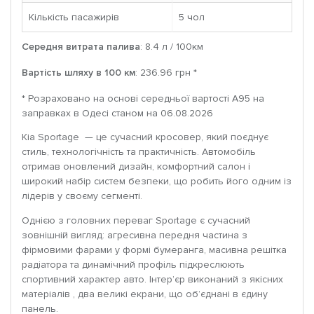
Кількість пасажирів
5 чoл
Середня витрата палива
: 8.4 л / 100км
Вартість шляху в 100 км
: 236.96 грн *
* Розраховано на основі середньої вартості A95 на
заправках в Одесі станом на 06.08.2026
Kia Sportage — це сучасний кросовер, який поєднує
стиль, технологічність та практичність. Автомобіль
отримав оновлений дизайн, комфортний салон і
широкий набір систем безпеки, що робить його одним із
лідерів у своєму сегменті.
Однією з головних переваг Sportage є сучасний
зовнішній вигляд: агресивна передня частина з
фірмовими фарами у формі бумеранга, масивна решітка
радіатора та динамічний профіль підкреслюють
спортивний характер авто. Інтер’єр виконаний з якісних
матеріалів , два великі екрани, що об’єднані в єдину
панель.