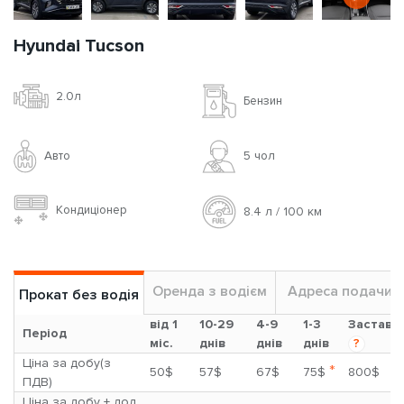
Hyundai Tucson
2.0л
Бензин
Авто
5 чoл
Кондиціонер
8.4 л / 100 км
Оренда з водієм
Адреса подачи
Прокат без водія
від 1
10-29
4-9
1-3
Застава
Період
міс.
днів
днів
днів
?
Ціна за добу(з
*
50$
57$
67$
75$
800$
ПДВ)
Ціна за добу + дод.