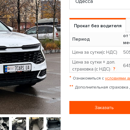
Прокат без водителя
от 
Период
ме
Цена за сутки(с НДС)
50
Цена за сутки + доп.
64
страховка (с НДС)
?
*
Ознакомиться с
условиями а
**
Дополнительная страховка д
Заказать