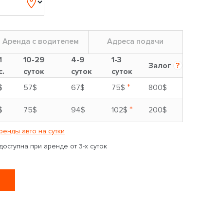
Аренда с водителем
Адреса подачи
1
10-29
4-9
1-3
Залог
?
с.
суток
суток
суток
*
$
57$
67$
75$
800$
*
$
75$
94$
102$
200$
ренды авто на сутки
оступна при аренде от 3-х суток