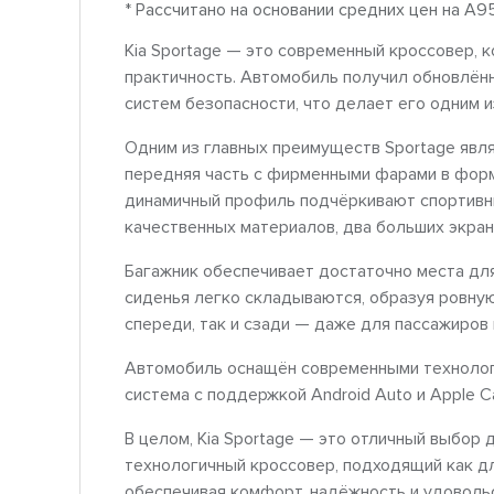
* Рассчитано на основании средних цен на A9
Kia Sportage — это современный кроссовер, к
практичность. Автомобиль получил обновлён
систем безопасности, что делает его одним и
Одним из главных преимуществ Sportage явля
передняя часть с фирменными фарами в форм
динамичный профиль подчёркивают спортивны
качественных материалов, два больших экран
Багажник обеспечивает достаточно места для
сиденья легко складываются, образуя ровную
спереди, так и сзади — даже для пассажиров
Автомобиль оснащён современными технолог
система с поддержкой Android Auto и Apple Ca
В целом, Kia Sportage — это отличный выбор 
технологичный кроссовер, подходящий как дл
обеспечивая комфорт, надёжность и удоволь