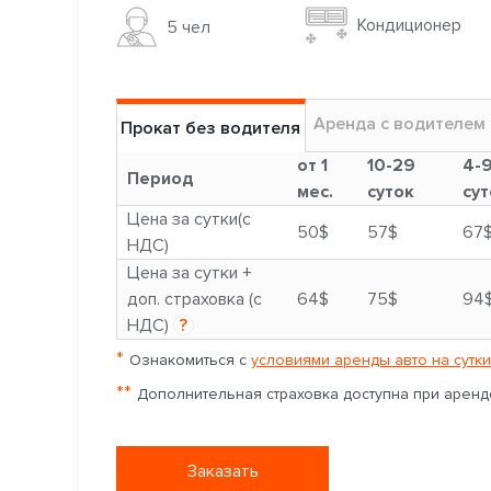
Кондиционер
5 чел
Аренда с водителем
Прокат без водителя
от 1
10-29
4-
Период
мес.
суток
сут
Цена за сутки(с
50$
57$
67
НДС)
Цена за сутки +
доп. страховка (с
64$
75$
94
НДС)
?
*
Ознакомиться с
условиями аренды авто на сутки
**
Дополнительная страховка доступна при аренде
Заказать