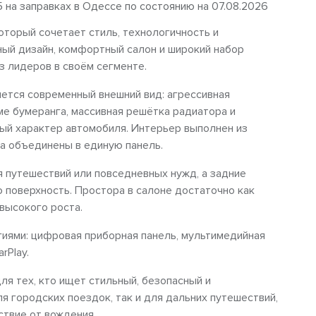
5 на заправках в Одессе по состоянию на 07.08.2026
оторый сочетает стиль, технологичность и
ный дизайн, комфортный салон и широкий набор
з лидеров в своём сегменте.
ется современный внешний вид: агрессивная
е бумеранга, массивная решётка радиатора и
й характер автомобиля. Интерьер выполнен из
а объединены в единую панель.
 путешествий или повседневных нужд, а задние
 поверхность. Простора в салоне достаточно как
 высокого роста.
иями: цифровая приборная панель, мультимедийная
rPlay.
для тех, кто ищет стильный, безопасный и
я городских поездок, так и для дальних путешествий,
ствие от вождения.