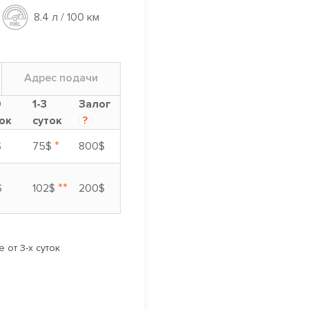
8.4 л / 100 км
Адрес подачи
9
1-3
Залог
ок
суток
?
*
$
75$
800$
**
$
102$
200$
 от 3-х суток