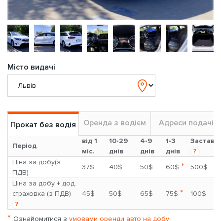
Місто видачі
Оренда з водієм
Адреси подачі
Прокат без водія
від 1
10-29
4-9
1-3
Застава
Період
міс.
днів
днів
днів
?
Ціна за добу(з
*
37$
40$
50$
60$
500$
ПДВ)
Ціна за добу + дод.
*
страховка (з ПДВ)
45$
50$
65$
75$
100$
?
*
Ознайомитися з
умовами оренди авто на добу