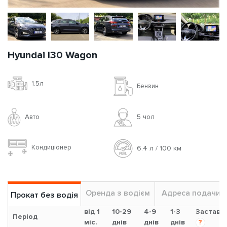
Hyundai I30 Wagon
1.5л
Бензин
Авто
5 чoл
Кондиціонер
6.4 л / 100 км
Оренда з водієм
Адреса подачи
Прокат без водія
від 1
10-29
4-9
1-3
Застава
Період
міс.
днів
днів
днів
?