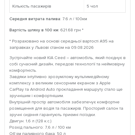
Кількість пасажирів
5 чoл
Середня витрата палива
: 7.6 л / 100км
Вартість шляху в 100 км
: 621.68 грн *
* Розраховано на основі середньої вартості A95 на
заправках у Львові станом на 09.08.2026
Зустрічайте новий KIA Ceed – автомобіль, який поєднує в
собі сучасний дизайн, передові технології та неймовірну
комфортність.
Завдяки інтуїтивно зрозумілому мультимедійному
комплексу з великим сенсорним екраном з Apple
CarPlay та Android Auto прокладання маршруту стало ще
зручнішим і комфортнішим.
Внутрішній простір автомобіля забезпечує комфортне
розміщення для водія та пасажирів. Просторий салон та
зручні сидіння гарантують приємні поїздки.
Двигун: 1,6 л (128 к.с.)
Розхід пального: 7,6 л / 100 км
Об’єм паливного бака: 50 л