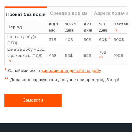
Оренда з водієм
Адреса подачи
Прокат без водія
від 1
10-29
4-9
1-3
Застава
Період
міс.
днів
днів
днів
?
Ціна за добу(з
*
37$
40$
50$
60$
500$
ПДВ)
Ціна за добу + дод.
75$
страховка (з ПДВ)
45$
50$
65$
100$
**
?
*
Ознайомитися з
умовами оренди авто на добу
**
Додаткове страхування доступне при оренді від 3-х діб
Замовити