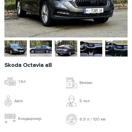
Skoda Octavia a8
1.6л
Бензин
Авто
5 чoл
Кондиціонер
6.9 л / 100 км