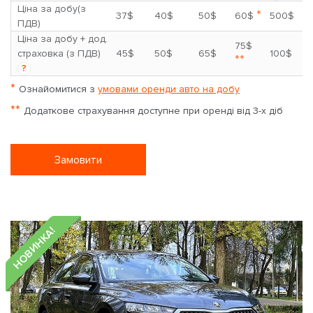
Ціна за добу(з
*
37$
40$
50$
60$
500$
ПДВ)
Ціна за добу + дод.
75$
страховка (з ПДВ)
45$
50$
65$
100$
**
?
*
Ознайомитися з
умовами оренди авто на добу
**
Додаткове страхування доступне при оренді від 3-х діб
Замовити
НОВИНКА!