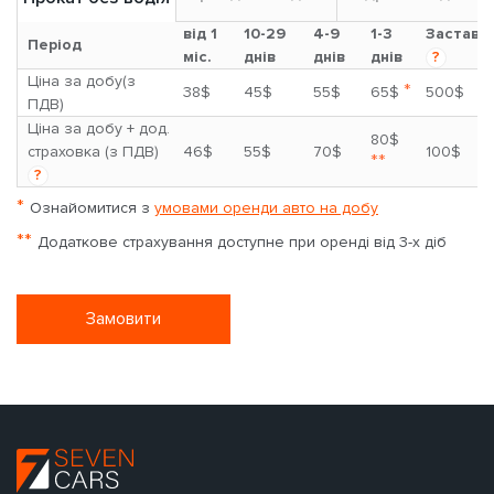
від 1
10-29
4-9
1-3
Застава
Період
міс.
днів
днів
днів
?
Ціна за добу(з
*
38$
45$
55$
65$
500$
ПДВ)
Ціна за добу + дод.
80$
страховка (з ПДВ)
46$
55$
70$
100$
**
?
*
Ознайомитися з
умовами оренди авто на добу
**
Додаткове страхування доступне при оренді від 3-х діб
Замовити