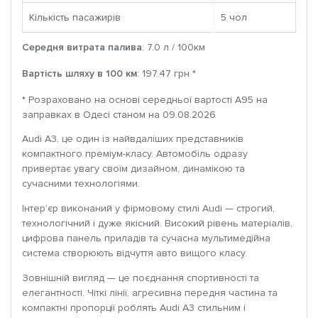
Кількість пасажирів
5 чoл
Середня витрата палива
: 7.0 л / 100км
Вартість шляху в 100 км
: 197.47 грн *
* Розраховано на основі середньої вартості A95 на
заправках в Одесі станом на 09.08.2026
Audi A3, це один із найвдаліших представників
компактного преміум-класу. Автомобіль одразу
привертає увагу своїм дизайном, динамікою та
сучасними технологіями.
Інтер’єр виконаний у фірмовому стилі Audi — строгий,
технологічний і дуже якісний. Високий рівень матеріалів,
цифрова панель приладів та сучасна мультимедійна
система створюють відчуття авто вищого класу.
Зовнішній вигляд — це поєднання спортивності та
елегантності. Чіткі лінії, агресивна передня частина та
компактні пропорції роблять Audi A3 стильним і