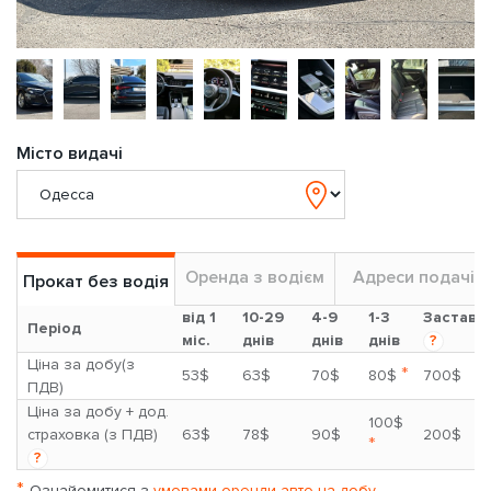
Місто видачі
Оренда з водієм
Адреси подачі
Прокат без водія
від 1
10-29
4-9
1-3
Застава
Період
міс.
днів
днів
днів
?
Ціна за добу(з
*
53$
63$
70$
80$
700$
ПДВ)
Ціна за добу + дод.
100$
страховка (з ПДВ)
63$
78$
90$
200$
*
?
*
Ознайомитися з
умовами оренди авто на добу