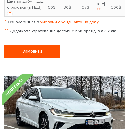
Ціна за добу + дод.
107$
страховка (з ПДВ)
66$
80$
97$
300$
**
?
*
Ознайомитися з
умовами оренди авто на добу
**
Додаткове страхування доступне при оренді від 3-х діб
Замовити
НОВИНКА!