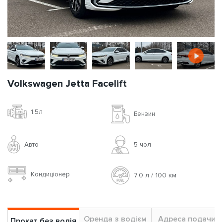
Volkswagen Jetta Facelift
1.5л
Бензин
Авто
5 чoл
Кондиціонер
7.0 л / 100 км
Оренда з водієм
Адреса подачи
Прокат без водія