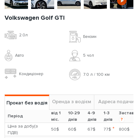
Volkswagen Golf GTI
2.0л
Бензин
Авто
5 чoл
Кондиціонер
7.0 л / 100 км
Оренда з водієм
Адреса подачи
Прокат без водія
від 1
10-29
4-9
1-3
Застава
Період
міс.
днів
днів
днів
?
Ціна за добу(з
*
50$
60$
67$
77$
800$
ПДВ)