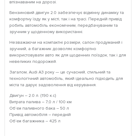
впізнаваним на дорозі.
Бензиновий двигун 2.0 забезпечує відмінну динаміку та
комфортну їзду як у місті, так і на трасі. Передній привід
робить автомобіль економічним, передбачуваним та
зручним у щоденному використанні.
Незважаючи на компактні розміри, салон продуманий і
зручний, а багажник дозволяє комфортно
використовувати авто як для щоденних поїздок, так і для
невеликих подорожей.
Загалом, Audi A3 року — це сучасний, стильний та
технологічний автомобіль, який ідеально підходить для
міста та дарує задоволення від керування.
Двигун – 2.0 л. (190 к.с)
Витрата палива – 7,0 л / 100 км
Об’єм паливного бака – 50 л
Привід автомобіля – передній
Об’єм багажника – 425 л