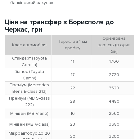
банківський рахунок.
Ціни на трансфер з Борисполя до
Черкас, грн
Орієнтовна
Тариф за 1 км
Клас автомобіля
вартість (в один
пробігу
бік)
Стандарт (Toyota
11
1760
Corolla)
Бізнес (Toyota
17
2720
Camry)
Преміум (Mercedes
22
3520
Benz E-class 213)
Преміум (MB S-class
28
4480
222)
Мінівен (MB Viano)
16
2560
Мінівен (MB V-class)
23
3680
Мікроавтобус до 20
20
3200