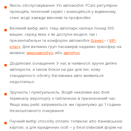
Якість обслуговування. Усі автомобілі 7Cars регулярно
проходять технічний сервіс і знаходяться у відмінному
стані; водії завжди ввічливі та професійні.
Великий вибір авто. Наш автопарк налічує понад 100
машин, серед яких є як доступні моделі, так і
презентабельні та комфортні автомобілі
бізнес
– і
VIP-
класу
. Для великих груп пасажирів надаємо трансфер на
мінівені,
мікроавтобусі
або
автобусі
.
Додаткове оснащення. У нас в наявності зручні дитячі
автокрісла, а також бокси на дах для тих, кому
стандартного обсягу багажника авто виявиться
недостатньо.
Зручність і пунктуальність. Водій чекатиме вас біля
терміналу аеропорту з табличкою в призначений час.
Якщо ваш рейс затримається, ми гарантуємо до 1 години
безкоштовного очікування.
Гнучкий вибір способу оплати: готівкою або банківською
картою, а для юридичних осіб – у безготівковій формі на