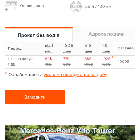
Кондиціонер
5.5 л / 100 км
Адреса подачи
Прокат без водія
від 1
10-29
4-9
1-3
Застава
?
Період
міс.
днів
днів
днів
*
Ціна за добу(з
64$
77$
85$
102$
1000$
ПДВ)
75$
90$
100$
120$
*
Ознайомитися з
умовами оренди авто на добу
Замовити