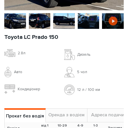
Toyota LC Prado 150
2.8л
Дизель
Авто
5 чoл
Кондиціонер
12 л / 100 км
Оренда з водієм
Адреса подачи
Прокат без водія
від 1
10-29
4-9
1-3
Застава
?