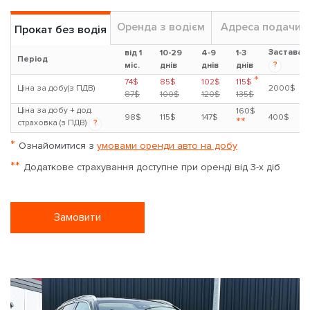
Оренда з водієм
Адреса подачи
Прокат без водія
Застава
від 1
10-29
4-9
1-3
Період
?
міс.
днів
днів
днів
*
74$
85$
102$
115$
Ціна за добу(з ПДВ)
2000$
87$
100$
120$
135$
Ціна за добу + дод.
160$
98$
115$
147$
400$
**
страховка (з ПДВ)
?
*
Ознайомитися з
умовами оренди авто на добу
**
Додаткове страхування доступне при оренді від 3-х діб
Замовити