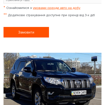
страховка (з ПДВ)
?
*
Ознайомитися з
умовами оренди авто на добу
**
Додаткове страхування доступне при оренді від 3-х діб
Замовити