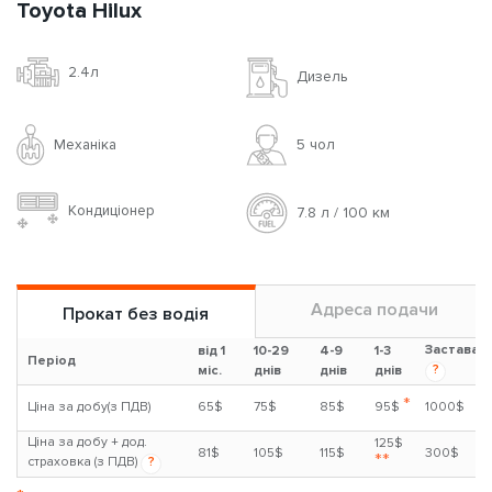
Toyota Hilux
2.4л
Дизель
Механіка
5 чoл
Кондиціонер
7.8 л / 100 км
Адреса подачи
Прокат без водія
Застава
від 1
10-29
4-9
1-3
Період
?
міс.
днів
днів
днів
*
Ціна за добу(з ПДВ)
65$
75$
85$
95$
1000$
Ціна за добу + дод.
125$
81$
105$
115$
300$
**
страховка (з ПДВ)
?