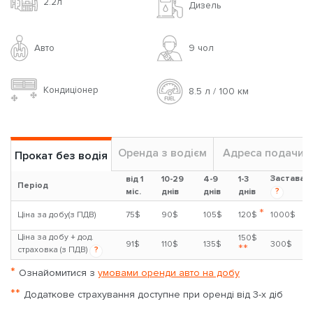
2.2л
Дизель
Авто
9 чoл
Кондиціонер
8.5 л / 100 км
Оренда з водієм
Адреса подачи
Прокат без водія
Застава
від 1
10-29
4-9
1-3
Період
?
міс.
днів
днів
днів
*
Ціна за добу(з ПДВ)
75$
90$
105$
120$
1000$
Ціна за добу + дод.
150$
91$
110$
135$
300$
**
страховка (з ПДВ)
?
*
Ознайомитися з
умовами оренди авто на добу
**
Додаткове страхування доступне при оренді від 3-х діб