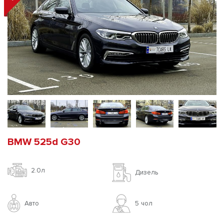
BMW 525d G30
2.0л
Дизель
Авто
5 чoл