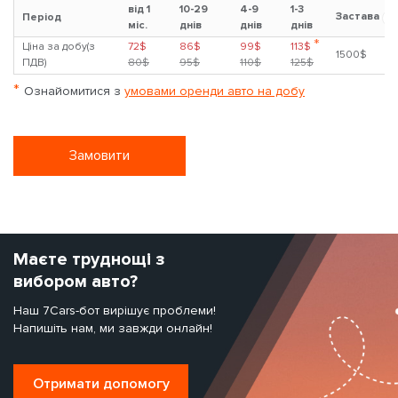
від 1
10-29
4-9
1-3
Застава
?
Період
міс.
днів
днів
днів
*
Ціна за добу(з
72$
86$
99$
113$
1500$
ПДВ)
80$
95$
110$
125$
*
Ознайомитися з
умовами оренди авто на добу
Замовити
Маєте труднощі з
вибором авто?
Наш 7Cars-бот вирішує проблеми!
Напишіть нам, ми завжди онлайн!
Отримати допомогу