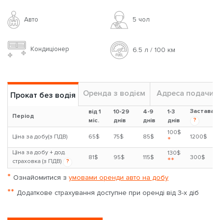
Авто
5 чoл
Кондиціонер
6.5 л / 100 км
Оренда з водієм
Адреса подачи
Прокат без водія
Застава
від 1
10-29
4-9
1-3
Період
?
міс.
днів
днів
днів
100$
Ціна за добу(з ПДВ)
65$
75$
85$
1200$
*
Ціна за добу + дод.
130$
81$
95$
115$
300$
**
страховка (з ПДВ)
?
*
Ознайомитися з
умовами оренди авто на добу
**
Додаткове страхування доступне при оренді від 3-х діб