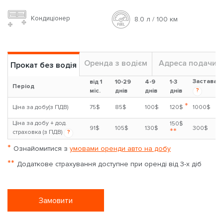
Кондиціонер
8.0 л / 100 км
Оренда з водієм
Адреса подачи
Прокат без водія
Застава
від 1
10-29
4-9
1-3
Період
?
міс.
днів
днів
днів
*
Ціна за добу(з ПДВ)
75$
85$
100$
120$
1000$
Ціна за добу + дод.
150$
91$
105$
130$
300$
**
страховка (з ПДВ)
?
*
Ознайомитися з
умовами оренди авто на добу
**
Додаткове страхування доступне при оренді від 3-х діб
Замовити