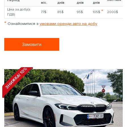
Період
міс.
днів
днів
днів
Ціна за добу(з
*
77$
85$
95$
105$
2000$
ПДВ)
*
Ознайомитися з
умовами оренди авто на добу
Замовити
ЗНИЖКА! 10%