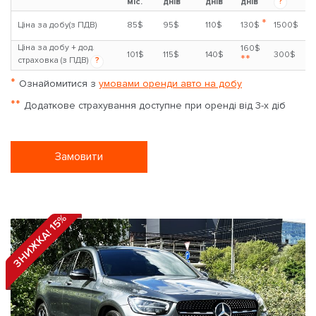
?
міс.
днів
днів
днів
*
Ціна за добу(з ПДВ)
85$
95$
110$
130$
1500$
Ціна за добу + дод.
160$
101$
115$
140$
300$
**
страховка (з ПДВ)
?
*
Ознайомитися з
умовами оренди авто на добу
**
Додаткове страхування доступне при оренді від 3-х діб
Замовити
ЗНИЖКА! 15%