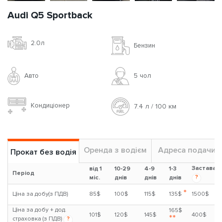
Audi Q5 Sportback
2.0л
Бензин
Авто
5 чoл
Кондиціонер
7.4 л / 100 км
Оренда з водієм
Адреса подачи
Прокат без водія
Застава
від 1
10-29
4-9
1-3
Період
?
міс.
днів
днів
днів
*
Ціна за добу(з ПДВ)
85$
100$
115$
135$
1500$
Ціна за добу + дод.
165$
101$
120$
145$
400$
**
страховка (з ПДВ)
?