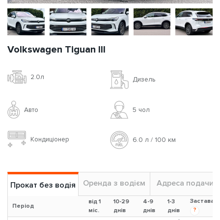
Volkswagen Tiguan III
2.0л
Дизель
Авто
5 чoл
Кондиціонер
6.0 л / 100 км
Оренда з водієм
Адреса подачи
Прокат без водія
Застава
від 1
10-29
4-9
1-3
Період
?
міс.
днів
днів
днів