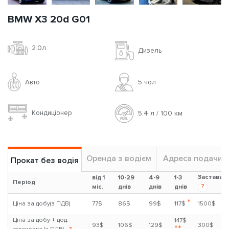
BMW X3 20d G01
2.0л
Дизель
Авто
5 чoл
Кондиціонер
5.4 л / 100 км
Оренда з водієм
Адреса подачи
Прокат без водія
Застава
від 1
10-29
4-9
1-3
Період
?
міс.
днів
днів
днів
*
Ціна за добу(з ПДВ)
77$
86$
99$
117$
1500$
Ціна за добу + дод.
147$
93$
106$
129$
300$
**