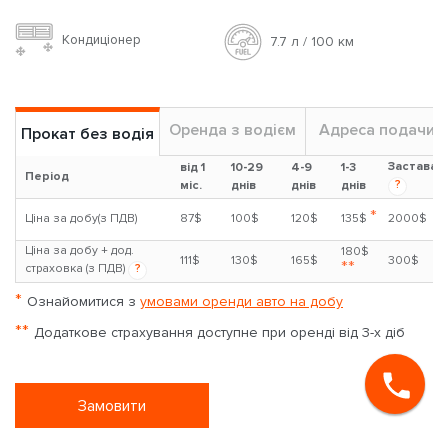
Кондиціонер
7.7 л / 100 км
Оренда з водієм
Адреса подачи
Прокат без водія
Застава
від 1
10-29
4-9
1-3
Період
?
міс.
днів
днів
днів
*
Ціна за добу(з ПДВ)
87$
100$
120$
135$
2000$
Ціна за добу + дод.
180$
111$
130$
165$
300$
**
страховка (з ПДВ)
?
*
Ознайомитися з
умовами оренди авто на добу
**
Додаткове страхування доступне при оренді від 3-х діб
Замовити