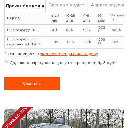
Оренда з водієм
Адреса подачи
Прокат без водія
Застава
від 1
10-29
4-9
1-3
Період
?
міс.
днів
днів
днів
100$
Ціна за добу(з ПДВ)
70$
80$
90$
1000$
*
Ціна за добу + дод.
130$
88$
100$
120$
300$
**
страховка (з ПДВ)
?
*
Ознайомитися з
умовами оренди авто на добу
**
Додаткове страхування доступне при оренді від 3-х діб
Замовити
ЗНИЖКА! 15%