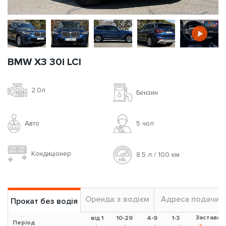
BMW X3 30i LCI
2.0л
Бензин
Авто
5 чoл
Кондиціонер
8.5 л / 100 км
Оренда з водієм
Адреса подачи
Прокат без водія
Застава
від 1
10-29
4-9
1-3
Період