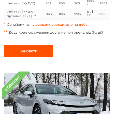
100$
Ціна за добу(з ПДВ)
70$
80$
90$
1200$
*
Ціна за добу + дод.
130$
86$
110$
120$
300$
**
страховка (з ПДВ)
?
*
Ознайомитися з
умовами оренди авто на добу
**
Додаткове страхування доступне при оренді від 3-х діб
Замовити
НОВИНКА!