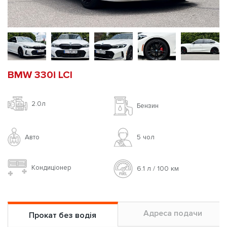
BMW 330i LCI
2.0л
Бензин
Авто
5 чoл
Кондиціонер
6.1 л / 100 км
Адреса подачи
Прокат без водія