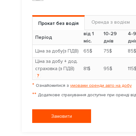
Оренда з водієм
Прокат без водія
від 1
10-29
4-
Період
міс.
днів
дні
Ціна за добу(з ПДВ)
65$
75$
85
Ціна за добу + дод.
страховка (з ПДВ)
81$
95$
115
?
*
Ознайомитися з
умовами оренди авто на добу
**
Додаткове страхування доступне при оренді від 
Замовити