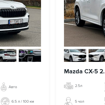
Mazda CX-5 2
2.5л
Авто
5 чoл
6.5 л / 100 км