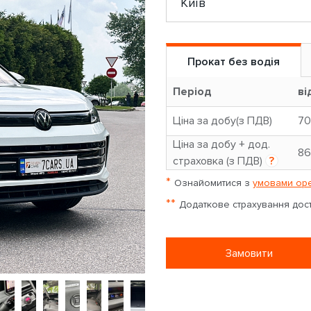
Прокат без водія
Період
ві
Ціна за добу(з ПДВ)
70
Ціна за добу + дод.
86
страховка (з ПДВ)
?
*
Ознайомитися з
умовами оре
**
Додаткове страхування досту
Замовити