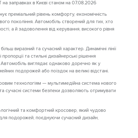
Т на заправках в Києві станом на 07.08.2026
нує преміальний рівень комфорту, економічність
вого покоління. Автомобіль створений для тих, хто
сті, а й задоволення від керування, високого рівня
.
більш виразний та сучасний характер. Динамічні лінії
і пропорції та стильні дизайнерські рішення
. Автомобіль виглядає однаково доречно як у
імейних подорожей або поїздок на великі відстані.
ровим технологіям — мультимедійна система нового
та сучасні системи безпеки дозволяють отримувати
ологічний та комфортний кросовер, який чудово
і для подорожей, поєднуючи сучасний дизайн,