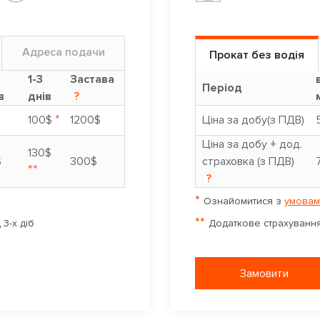
Адреса подачи
Прокат без водія
9
1-3
Застава
Період
в
днів
?
*
$
100$
1200$
Ціна за добу(з ПДВ)
Ціна за добу + дод.
130$
$
300$
страховка (з ПДВ)
**
?
*
Ознайомитися з
умовам
**
3-х діб
Додаткове страхування 
Замовити