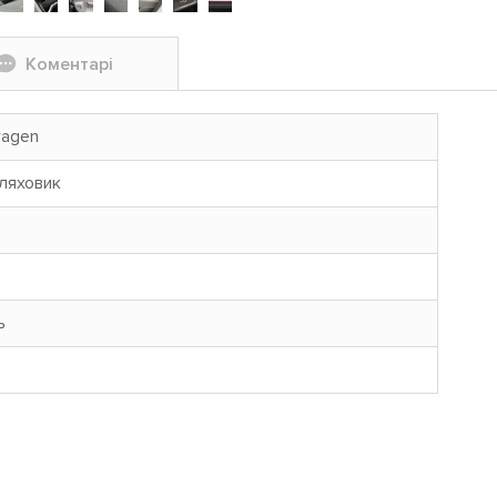
Коментарі
wagen
ляховик
ь