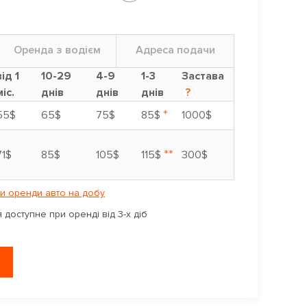
Оренда з водієм
Адреса подачи
від 1
10-29
4-9
1-3
Застава
міс.
днів
днів
днів
?
*
55$
65$
75$
85$
1000$
**
71$
85$
105$
115$
300$
и оренди авто на добу
доступне при оренді від 3-х діб