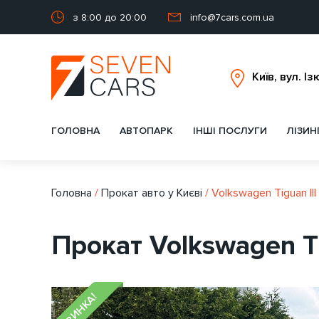
з 8:00 до 20:00
info@7cars.com.ua
ГОЛОВНА
АВТОПАРК
ІНШІ ПОСЛУГИ
ЛІЗИН
Головна
/
Прокат авто у Києві
/
Volkswagen Tiguan III
Прокат Volkswagen Ti
НОВИНКА!