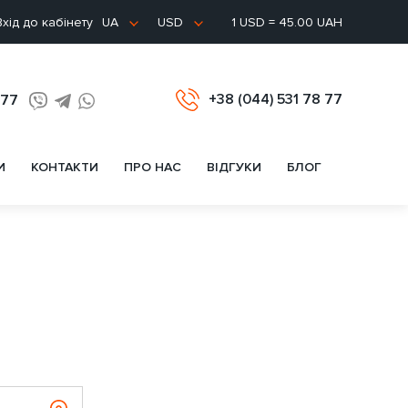
хід до кабінету
1 USD = 45.00 UAH
UA
USD
+38 (044) 531 78 77
 77
И
КОНТАКТИ
ПРО НАС
ВІДГУКИ
БЛОГ