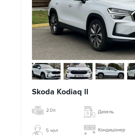
Skoda Kodiaq II
2.0л
Дизель
Кондиціонер
5 чoл