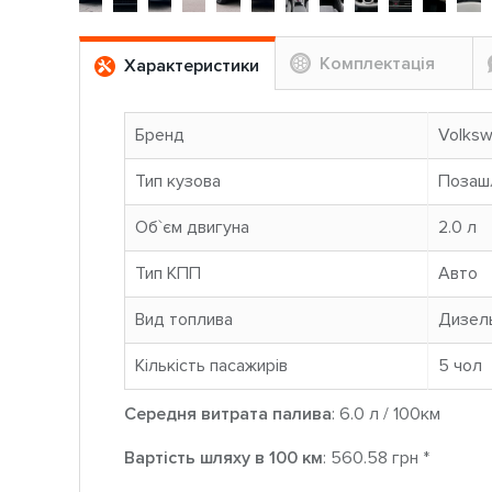
Комплектація
Характеристики
Бренд
Volks
Тип кузова
Позаш
Об`єм двигуна
2.0 л
Тип КПП
Авто
Вид топлива
Дизел
Кількість пасажирів
5 чoл
Середня витрата палива
: 6.0 л / 100км
Вартість шляху в 100 км
: 560.58 грн *