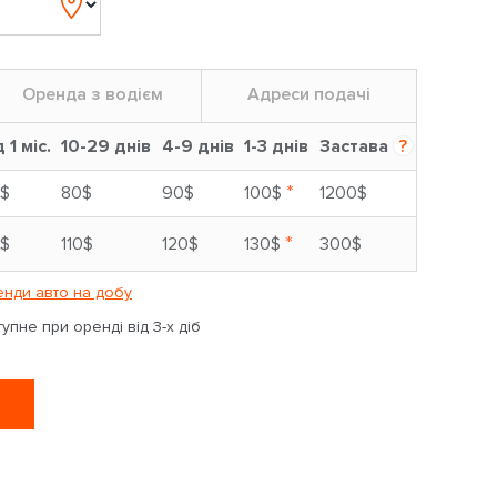
Оренда з водієм
Адреси подачі
д 1 міс.
10-29 днів
4-9 днів
1-3 днів
Застава
?
*
$
80$
90$
100$
1200$
*
$
110$
120$
130$
300$
нди авто на добу
пне при оренді від 3-х діб