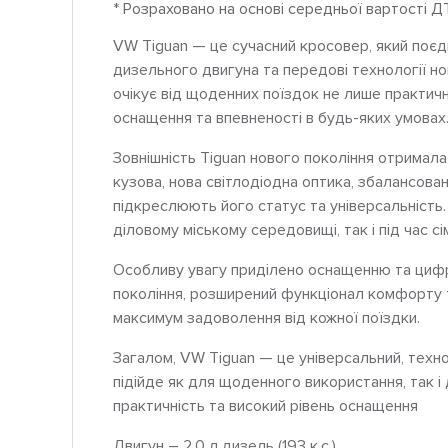
* Розраховано на основі середньої вартості Д
VW Tiguan — це сучасний кросовер, який поєд
дизельного двигуна та передові технології но
очікує від щоденних поїздок не лише практично
оснащення та впевненості в будь-яких умовах
Зовнішність Tiguan нового покоління отримала 
кузова, нова світлодіодна оптика, збалансован
підкреслюють його статус та універсальність
діловому міському середовищі, так і під час с
Особливу увагу приділено оснащенню та циф
покоління, розширений функціонал комфорту 
максимум задоволення від кожної поїздки.
Загалом, VW Tiguan — це універсальний, техн
підійде як для щоденного використання, так 
практичність та високий рівень оснащення
Двигун – 2.0 л дизель (193 к.с.)