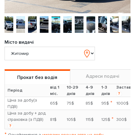
Місто видачі
Адреси подачі
Прокат без водія
від 1
10-29
4-9
1-3
Застава
Період
міс.
днів
днів
днів
?
Ціна за добу(з
*
65$
75$
85$
95$
1000$
ПДВ)
Ціна за добу + дод.
*
страховка (з ПДВ)
81$
105$
115$
125$
300$
?
*
Ознайомитися з
умовами оренди авто на добу