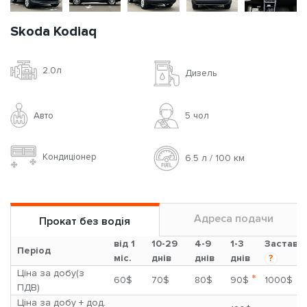
Skoda Kodiaq
2.0л
Дизель
Авто
5 чoл
Кондиціонер
6.5 л / 100 км
Адреса подачи
Прокат без водія
від 1
10-29
4-9
1-3
Застава
Період
міс.
днів
днів
днів
?
Ціна за добу(з
*
60$
70$
80$
90$
1000$
ПДВ)
Ціна за добу + дод.