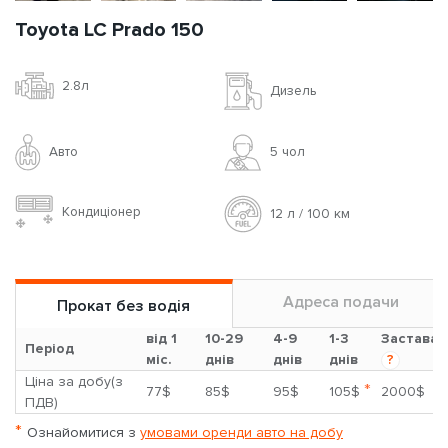
Toyota LC Prado 150
2.8л
Дизель
Авто
5 чoл
Кондиціонер
12 л / 100 км
Адреса подачи
Прокат без водія
від 1
10-29
4-9
1-3
Застава
Період
міс.
днів
днів
днів
?
Ціна за добу(з
*
77$
85$
95$
105$
2000$
ПДВ)
*
Ознайомитися з
умовами оренди авто на добу