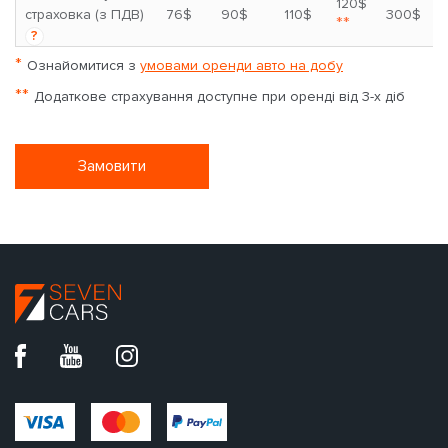
120$
страховка (з ПДВ)
76$
90$
110$
300$
**
?
*
Ознайомитися з
умовами оренди авто на добу
**
Додаткове страхування доступне при оренді від 3-х діб
Замовити