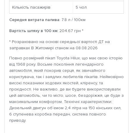
Кількість пасажирів
5 чoл
Середня витрата палива
: 7.8 л / 100км
Вартість шляху в 100 км
: 204.67 грн *
* Розраховано на основі середньої вартості ДТ на
заправках В Житомирі станом на 08.08.2026
Повно розмірний пікап Toyota Hilux, що має свою історію
від 1968 року. Восьме покоління легендарного
автомобіля, який покорив серця, як звичайного
користувача, так і заядлих любителів пікапів. Неймовірно
високі показники ходових якостей, кліренсу, та
прохідності. Не важливо, де ви будете використовувати
цей автомобіль, чи то місто, шосе, бездоріжжя, це буде з
максимальним комфортом. Технічні характеристики:
Дизельний двигун об’ємом 2,4 літра на 150 кінських сил,
6 ступенева коробка передач, система повного
приводу.