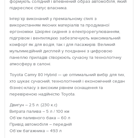
формують солідний і впевнений образ автомобіля, який
підкреслює статус власника.
Інтер’єр виконаний у преміальному стилі з
використанням якісних матеріалів та продуманої
ергономіки. Шкіряні сидіння з електрорегулюванням,
підігрівом і вентиляцією забезпечують максимальний
комфорт як для водія, так і для пасажирів. Великий
мультимедійний дисплей у поєднанні з цифровою
панеллю приладів створюють сучасну та технологічну
атмосферу в салоні.
Toyota Camry 80 Hybrid — це оптимальний вибір для тих,
хто шукає сучасний, технологічний і економічний седан
бізнес-класу з високим рівнем оснащення та
перевіреною надійністю Toyota.
Двигун – 2.5 л. (230 к.с)
Витрата палива – 5 л / 100 км
Об’єм паливного бака – 60 л
Привід автомобіля – передній
Об’єм багажника – 493 л