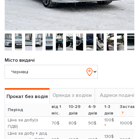
Місто видачі
Оренда з водієм
Адреси подачі
Прокат без водія
від 1
10-29
4-9
1-3
Застава
Період
міс.
днів
днів
днів
?
Ціна за добу(з
100$
70$
80$
90$
1000$
*
ПДВ)
Ціна за добу + дод.
130$