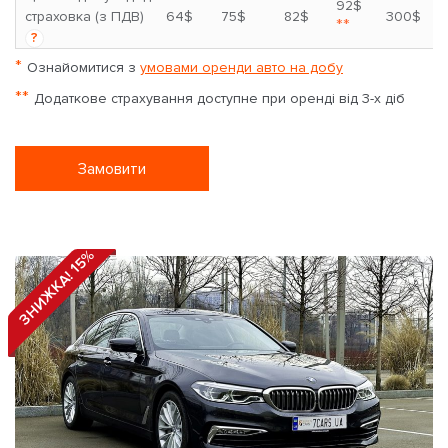
92$
страховка (з ПДВ)
64$
75$
82$
300$
**
?
*
Ознайомитися з
умовами оренди авто на добу
**
Додаткове страхування доступне при оренді від 3-х діб
Замовити
ЗНИЖКА! 15%