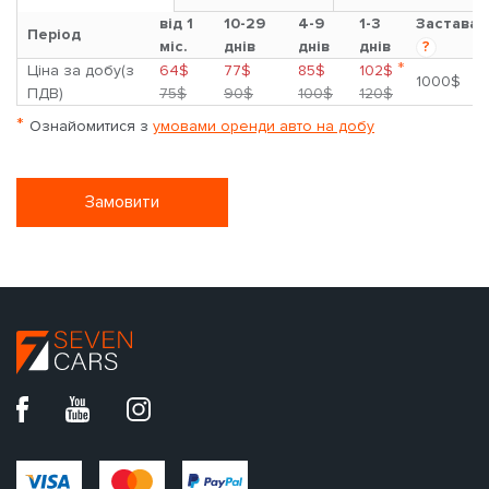
від 1
10-29
4-9
1-3
Застава
Період
міс.
днів
днів
днів
?
*
Ціна за добу(з
64$
77$
85$
102$
1000$
ПДВ)
75$
90$
100$
120$
*
Ознайомитися з
умовами оренди авто на добу
Замовити