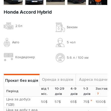
Honda Accord Hybrid
2.0л
Бензин
Авто
5 чoл
Кондиціонер
5.6 л / 100 км
Оренда з водієм
Адреса подачи
Прокат без водія
від 1
10-29
4-9
1-3
Застава
Період
міс.
днів
днів
днів
?
Ціна за добу(з
*
50$
57$
65$
75$
1000$
ПДВ)
Ціна за добу + дод.