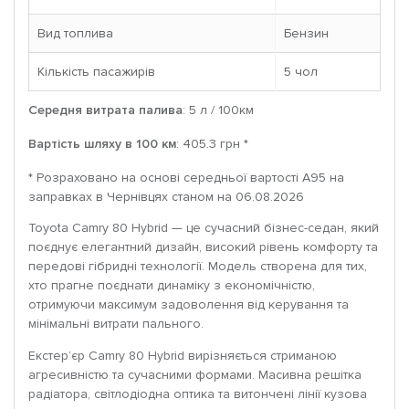
Вид топлива
Бензин
Кількість пасажирів
5 чoл
Середня витрата палива
: 5 л / 100км
Вартість шляху в 100 км
: 405.3 грн *
* Розраховано на основі середньої вартості A95 на
заправках в Чернівцях станом на 06.08.2026
Toyota Camry 80 Hybrid — це сучасний бізнес-седан, який
поєднує елегантний дизайн, високий рівень комфорту та
передові гібридні технології. Модель створена для тих,
хто прагне поєднати динаміку з економічністю,
отримуючи максимум задоволення від керування та
мінімальні витрати пального.
Екстер’єр Camry 80 Hybrid вирізняється стриманою
агресивністю та сучасними формами. Масивна решітка
радіатора, світлодіодна оптика та витончені лінії кузова