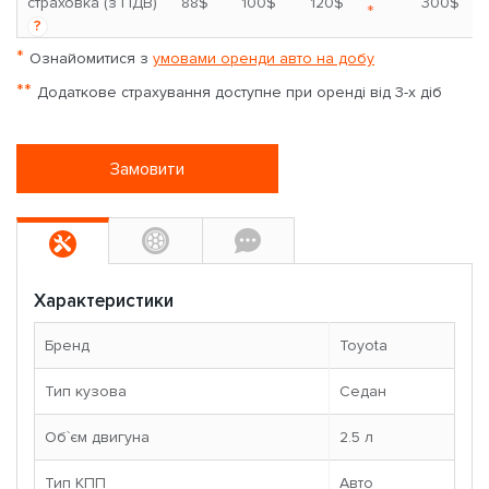
страховка (з ПДВ)
88$
100$
120$
300$
*
?
*
Ознайомитися з
умовами оренди авто на добу
**
Додаткове страхування доступне при оренді від 3-х діб
Замовити
Характеристики
Бренд
Toyota
Тип кузова
Седан
Об`єм двигуна
2.5 л
Тип КПП
Авто