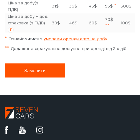
Ціна за добу(з
*
31$
36$
45$
55$
500$
ПДВ)
Ціна за добу + дод.
70$
страховка (з ПДВ)
39$
46$
60$
100$
**
?
*
Ознайомитися з
умовами оренди авто на добу
**
Додаткове страхування доступне при оренді від 3-х діб
Замовити