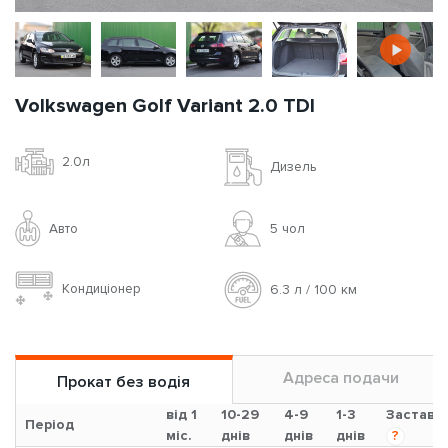
Volkswagen Golf Variant 2.0 TDI
2.0л
Дизель
Авто
5 чoл
Кондиціонер
6.3 л / 100 км
Адреса подачи
Прокат без водія
від 1
10-29
4-9
1-3
Застава
Період
міс.
днів
днів
днів
?