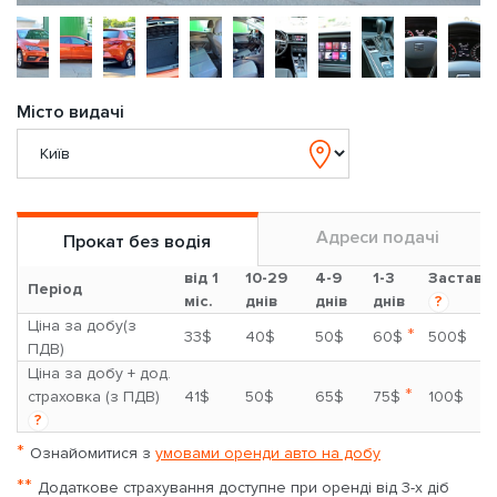
Місто видачі
Адреси подачі
Прокат без водія
від 1
10-29
4-9
1-3
Застава
Період
міс.
днів
днів
днів
?
Ціна за добу(з
*
33$
40$
50$
60$
500$
ПДВ)
Ціна за добу + дод.
*
страховка (з ПДВ)
41$
50$
65$
75$
100$
?
*
Ознайомитися з
умовами оренди авто на добу
**
Додаткове страхування доступне при оренді від 3-х діб