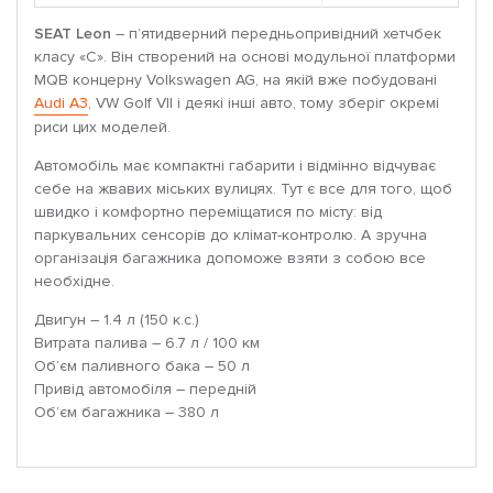
SEAT Leon
– п’ятидверний передньопривідний хетчбек
класу «С». Він створений на основі модульної платформи
MQB концерну Volkswagen AG, на якій вже побудовані
Audi A3
, VW Golf VII і деякі інші авто, тому зберіг окремі
риси цих моделей.
Автомобіль має компактні габарити і відмінно відчуває
себе на жвавих міських вулицях. Тут є все для того, щоб
швидко і комфортно переміщатися по місту: від
паркувальних сенсорів до клімат-контролю. А зручна
організація багажника допоможе взяти з собою все
необхідне.
Двигун – 1.4 л (150 к.с.)
Витрата палива – 6.7 л / 100 км
Об’єм паливного бака – 50 л
Привід автомобіля – передній
Об’єм багажника – 380 л