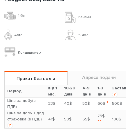
1.6л
Бензин
Авто
5 чoл
Кондиціонер
Адреса подачи
Прокат без водія
від 1
10-29
4-9
1-3
Застава
Період
міс.
днів
днів
днів
?
Ціна за добу(з
*
33$
40$
50$
60$
500$
ПДВ)
Ціна за добу + дод.
75$
страховка (з ПДВ)
41$
50$
65$
100$
**
?