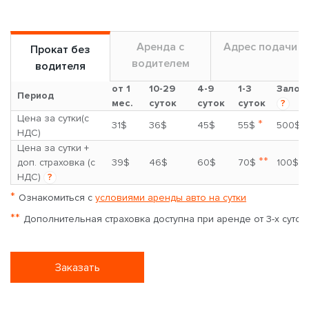
Аренда с
Адрес подачи
Прокат без
водителем
водителя
от 1
10-29
4-9
1-3
Залог
Период
мес.
суток
суток
суток
?
Цена за сутки(с
*
31$
36$
45$
55$
500$
НДС)
Цена за сутки +
**
доп. страховка (с
39$
46$
60$
70$
100$
НДС)
?
*
Ознакомиться с
условиями аренды авто на сутки
**
Дополнительная страховка доступна при аренде от 3-х суток
Заказать