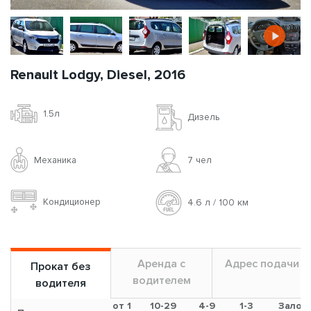
Renault Lodgy, Diesel, 2016
1.5л
Дизель
Механика
7 чел
Кондиционер
4.6 л / 100 км
Аренда с
Адрес подачи
Прокат без
водителем
водителя
от 1
10-29
4-9
1-3
Залог