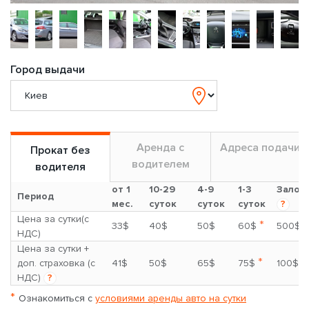
Город выдачи
Аренда с
Адреса подачи
Прокат без
водителем
водителя
от 1
10-29
4-9
1-3
Залог
Период
мес.
суток
суток
суток
?
Цена за сутки(с
*
33$
40$
50$
60$
500$
НДС)
Цена за сутки +
*
доп. страховка (с
41$
50$
65$
75$
100$
НДС)
?
*
Ознакомиться с
условиями аренды авто на сутки