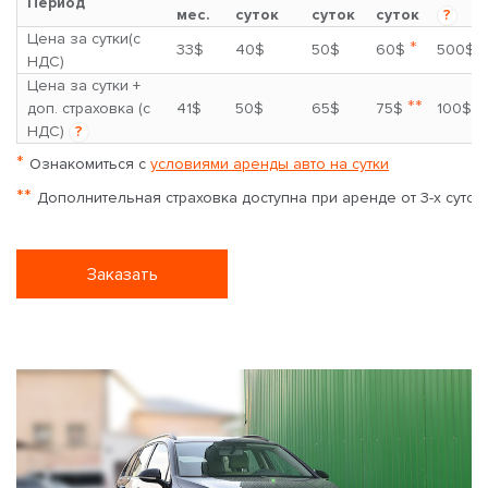
Период
мес.
суток
суток
суток
?
Цена за сутки(с
*
33$
40$
50$
60$
500$
НДС)
Цена за сутки +
**
доп. страховка (с
41$
50$
65$
75$
100$
НДС)
?
*
Ознакомиться с
условиями аренды авто на сутки
**
Дополнительная страховка доступна при аренде от 3-х суток
Заказать