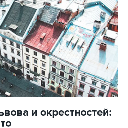
вова и окрестностей:
вто