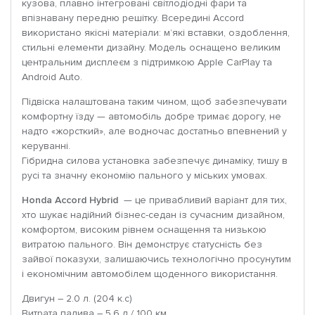
кузова, плавно інтегровані світлодіодні фари та
впізнавану передню решітку. Всередині Accord
використано якісні матеріали: м’які вставки, оздоблення,
стильні елементи дизайну. Модель оснащено великим
центральним дисплеєм з підтримкою Apple CarPlay та
Android Auto.
Підвіска налаштована таким чином, щоб забезпечувати
комфортну їзду — автомобіль добре тримає дорогу, не
надто «жорсткий», але водночас достатньо впевнений у
керуванні.
Гібридна силова установка забезпечує динаміку, тишу в
русі та значну економію пального у міських умовах.
Honda Accord Hybrid
— це привабливий варіант для тих,
хто шукає надійний бізнес-седан із сучасним дизайном,
комфортом, високим рівнем оснащення та низькою
витратою пального. Він демонструє статусність без
зайвої показухи, залишаючись технологічно просунутим
і економічним автомобілем щоденного використання.
Двигун – 2.0 л. (204 к.с)
Витрата палива – 5.6 л / 100 км