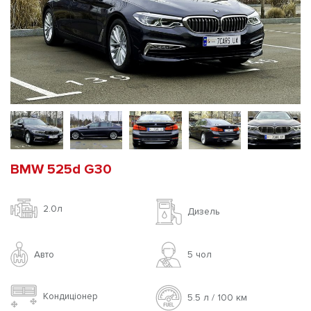
BMW 525d G30
2.0л
Дизель
Авто
5 чoл
Кондиціонер
5.5 л / 100 км