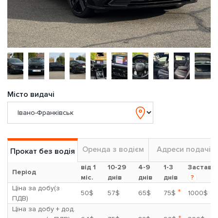
Місто видачі
Оренда з водієм
Адреси подачі
Прокат без водія
від 1
10-29
4-9
1-3
Застава
Період
міс.
днів
днів
днів
?
Ціна за добу(з
*
50$
57$
65$
75$
1000$
ПДВ)
Ціна за добу + дод.