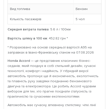
Вид топлива
Бензин
Кількість пасажирів
5 чoл
Середня витрата палива
: 5.6 л / 100км
Вартість шляху в 100 км
: 452.82 грн *
* Розраховано на основі середньої вартості A95 на
заправках в Івано-Франківську станом на 07.08.2026
Honda Accord
— це представник класичних бізнес-
седанів, який поєднує в собі стильний дизайн, сучасні
технології, комфорт і надійність. У гібридній версії
автомобіль пропонує ще й економічність, екологічність
та плавність руху завдяки поєднанню бензинового
двигуна та електромотора. Це робить Accord чудовим
вибором для тих, хто прагне поєднати статусність із
практичністю та сучасними екотехнологіями.
Автомобіль має сучасну, впевнену стилістику: чіткі лінії