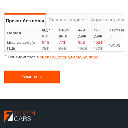
Оренда з водієм
Адреса подачи
Прокат без водія
від 1
10-29
4-9
1-3
Застава
Період
міс.
днів
днів
днів
?
*
Ціна за добу(з
64$
77$
85$
102$
1000$
ПДВ)
75$
90$
100$
120$
*
Ознайомитися з
умовами оренди авто на добу
Замовити