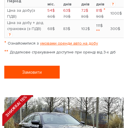
Період
міс.
днів
днів
днів
?
*
Ціна за добу(з
54$
63$
72$
81$
1000$
ПДВ)
60$
70$
80$
90$
Ціна за добу + дод.
111$
страховка (з ПДВ)
68$
83$
102$
300$
**
?
*
Ознайомитися з
умовами оренди авто на добу
**
Додаткове страхування доступне при оренді від 3-х діб
Замовити
ЗНИЖКА! 15%