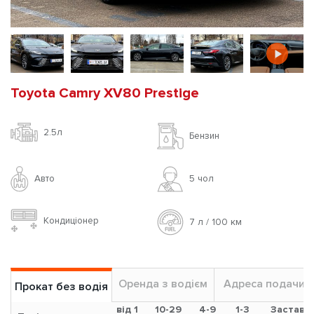
Toyota Camry XV80 Prestige
2.5л
Бензин
Авто
5 чoл
Кондиціонер
7 л / 100 км
Оренда з водієм
Адреса подачи
Прокат без водія
від 1
10-29
4-9
1-3
Застава