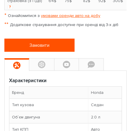
*
страховка (з ПДВ)
64$
75$
82$
92$
300$
?
*
Ознайомитися з
умовами оренди авто на добу
**
Додаткове страхування доступне при оренді від 3-х діб
Замовити
Характеристики
Бренд
Honda
Тип кузова
Седан
Об`єм двигуна
2.0 л
Тип КПП
Авто