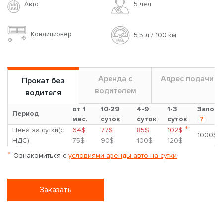
Авто
5 чел
Кондиционер
5.5 л / 100 км
Аренда с
Адрес подачи
Прокат без
водителем
водителя
от 1
10-29
4-9
1-3
Залог
Период
мес.
суток
суток
суток
?
*
Цена за сутки(с
64$
77$
85$
102$
1000$
НДС)
75$
90$
100$
120$
*
Ознакомиться с
условиями аренды авто на сутки
Заказать