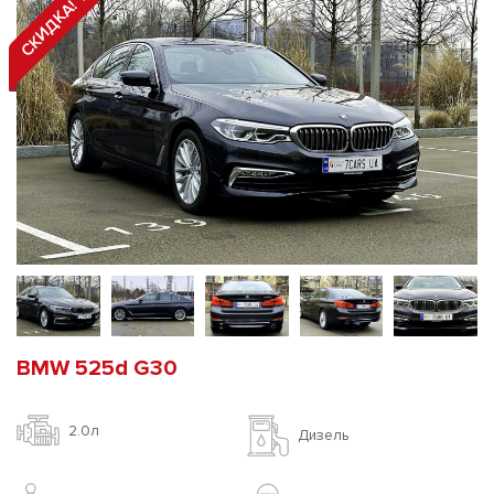
СКИДКА! 15%
BMW 525d G30
2.0л
Дизель