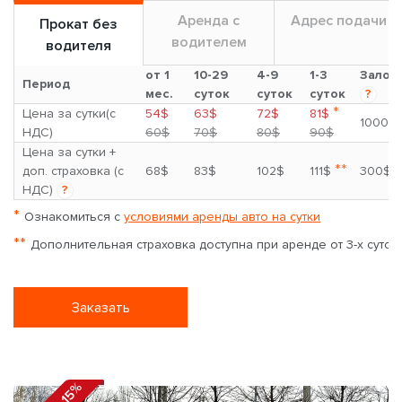
Аренда с
Адрес подачи
Прокат без
водителем
водителя
от 1
10-29
4-9
1-3
Залог
Период
мес.
суток
суток
суток
?
*
Цена за сутки(с
54$
63$
72$
81$
1000$
НДС)
60$
70$
80$
90$
Цена за сутки +
**
доп. страховка (с
68$
83$
102$
111$
300$
НДС)
?
*
Ознакомиться с
условиями аренды авто на сутки
**
Дополнительная страховка доступна при аренде от 3-х суток
Заказать