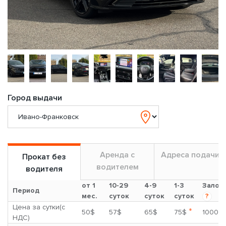
Город выдачи
Аренда с
Адреса подачи
Прокат без
водителем
водителя
от 1
10-29
4-9
1-3
Залог
Период
мес.
суток
суток
суток
?
Цена за сутки(с
*
50$
57$
65$
75$
1000$
НДС)