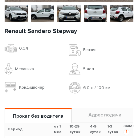
Renault Sandero Stepway
0.9л
Бензин
Механика
5 чел
Кондиционер
6.0 л / 100 км
Адрес подачи
Прокат без водителя
Залог
от 1
10-29
4-9
1-3
Период
?
мес.
суток
суток
суток