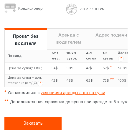
Кондиционер
7.8 л / 100 км
Аренда с
Адрес подачи
Прокат без
водителем
водителя
Залог
от 1
10-29
4-9
1-3
Период
?
мес.
суток
суток
суток
*
Цена за сутки(с НДС)
34$
38$
47$
57$
500$
Цена за сутки + доп.
**
42$
48$
62$
72$
100$
страховка (с НДС)
?
*
Ознакомиться с
условиями аренды авто на сутки
**
Дополнительная страховка доступна при аренде от 3-х суток
Заказать