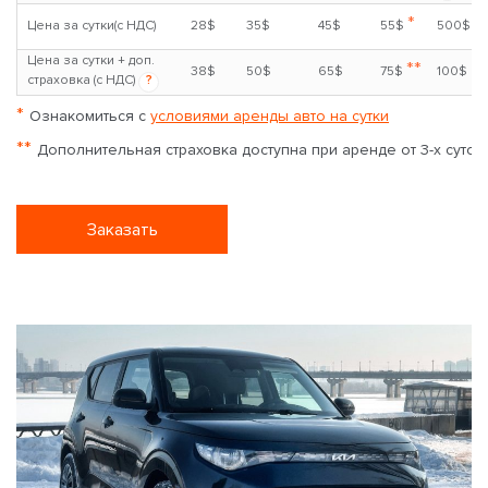
*
Цена за сутки(с НДС)
28$
35$
45$
55$
500$
Цена за сутки + доп.
**
38$
50$
65$
75$
100$
страховка (с НДС)
?
*
Ознакомиться с
условиями аренды авто на сутки
**
Дополнительная страховка доступна при аренде от 3-х суток
Заказать