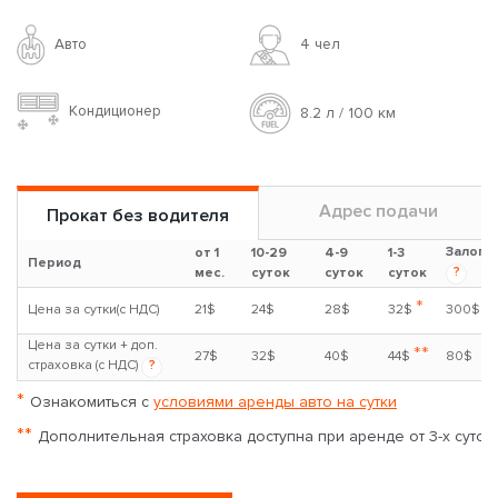
Авто
4 чел
Кондиционер
8.2 л / 100 км
Адрес подачи
Прокат без водителя
Залог
от 1
10-29
4-9
1-3
Период
?
мес.
суток
суток
суток
*
Цена за сутки(с НДС)
21$
24$
28$
32$
300$
Цена за сутки + доп.
**
27$
32$
40$
44$
80$
страховка (с НДС)
?
*
Ознакомиться с
условиями аренды авто на сутки
**
Дополнительная страховка доступна при аренде от 3-х суток