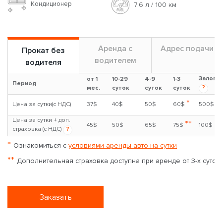
Кондиционер
7.6 л / 100 км
Аренда с
Адрес подачи
Прокат без
водителем
водителя
Залог
от 1
10-29
4-9
1-3
Период
?
мес.
суток
суток
суток
*
Цена за сутки(с НДС)
37$
40$
50$
60$
500$
Цена за сутки + доп.
**
45$
50$
65$
75$
100$
страховка (с НДС)
?
*
Ознакомиться с
условиями аренды авто на сутки
**
Дополнительная страховка доступна при аренде от 3-х суток
Заказать