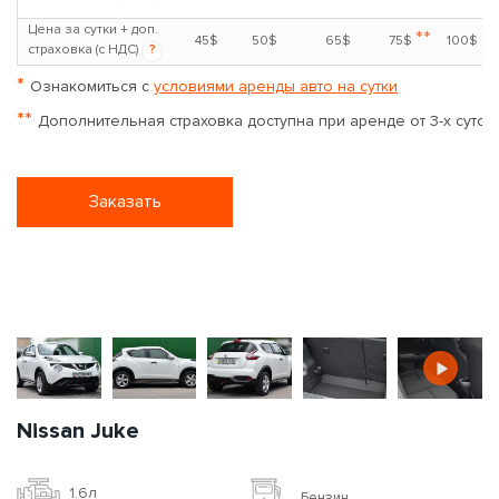
Цена за сутки + доп.
**
45$
50$
65$
75$
100$
страховка (с НДС)
?
*
Ознакомиться с
условиями аренды авто на сутки
**
Дополнительная страховка доступна при аренде от 3-х суток
Заказать