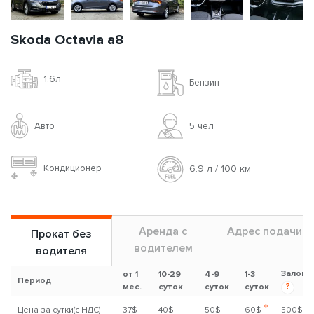
Skoda Octavia a8
1.6л
Бензин
Авто
5 чел
Кондиционер
6.9 л / 100 км
Аренда с
Адрес подачи
Прокат без
водителем
водителя
Залог
от 1
10-29
4-9
1-3
Период
?
мес.
суток
суток
суток
*
Цена за сутки(с НДС)
37$
40$
50$
60$
500$