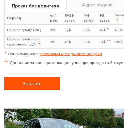
Адрес подачи
Прокат без водителя
Залог
от 1
10-29
4-9
1-3
Период
?
мес.
суток
суток
суток
*
Цена за сутки(с НДС)
25$
32$
38$
42$
400$
Цена за сутки + доп.
**
31$
40$
50$
54$
100$
страховка (с НДС)
?
*
Ознакомиться с
условиями аренды авто на сутки
**
Дополнительная страховка доступна при аренде от 3-х суток
Заказать