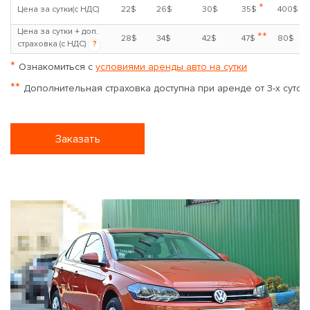
*
Цена за сутки(с НДС)
22$
26$
30$
35$
400$
Цена за сутки + доп.
**
28$
34$
42$
47$
80$
страховка (с НДС)
?
*
Ознакомиться с
условиями аренды авто на сутки
**
Дополнительная страховка доступна при аренде от 3-х суток
Заказать