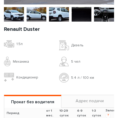
Renault Duster
1.5л
Дизель
Механика
5 чел
Кондиционер
5.4 л / 100 км
Адрес подачи
Прокат без водителя
Залог
от 1
10-29
4-9
1-3
Период
?
мес.
суток
суток
суток