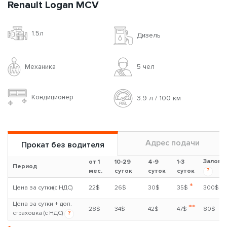
Renault Logan MCV
1.5л
Дизель
Механика
5 чел
Кондиционер
3.9 л / 100 км
Адрес подачи
Прокат без водителя
Залог
от 1
10-29
4-9
1-3
Период
?
мес.
суток
суток
суток
*
Цена за сутки(с НДС)
22$
26$
30$
35$
300$
Цена за сутки + доп.
**
28$
34$
42$
47$
80$
страховка (с НДС)
?