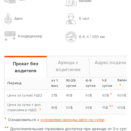
Бензин
Авто
5 чел
Кондиционер
6.4 л / 100 км
Аренда с
Адрес подачи
Прокат без
водителем
водителя
Залог
от 1
10-29
4-9
1-3
Период
?
мес.
суток
суток
суток
*
Цена за сутки(с НДС)
37$
40$
50$
60$
500$
Цена за сутки + доп.
**
45$
50$
65$
75$
100$
страховка (с НДС)
?
*
Ознакомиться с
условиями аренды авто на сутки
**
Дополнительная страховка доступна при аренде от 3-х суток