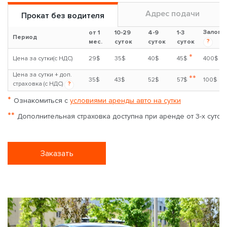
Адрес подачи
Прокат без водителя
Залог
от 1
10-29
4-9
1-3
Период
?
мес.
суток
суток
суток
*
Цена за сутки(с НДС)
29$
35$
40$
45$
400$
Цена за сутки + доп.
**
35$
43$
52$
57$
100$
страховка (с НДС)
?
*
Ознакомиться с
условиями аренды авто на сутки
**
Дополнительная страховка доступна при аренде от 3-х суток
Заказать