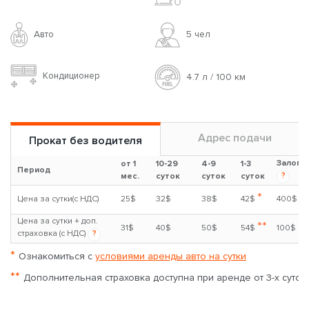
Авто
5 чел
Кондиционер
4.7 л / 100 км
Адрес подачи
Прокат без водителя
Залог
от 1
10-29
4-9
1-3
Период
?
мес.
суток
суток
суток
*
Цена за сутки(с НДС)
25$
32$
38$
42$
400$
Цена за сутки + доп.
**
31$
40$
50$
54$
100$
страховка (с НДС)
?
*
Ознакомиться с
условиями аренды авто на сутки
**
Дополнительная страховка доступна при аренде от 3-х суток