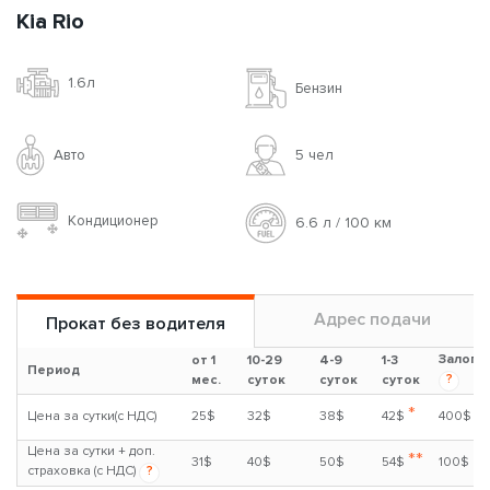
Kia Rio
1.6л
Бензин
Авто
5 чел
Кондиционер
6.6 л / 100 км
Адрес подачи
Прокат без водителя
Залог
от 1
10-29
4-9
1-3
Период
?
мес.
суток
суток
суток
*
Цена за сутки(с НДС)
25$
32$
38$
42$
400$
Цена за сутки + доп.
**
31$
40$
50$
54$
100$
страховка (с НДС)
?