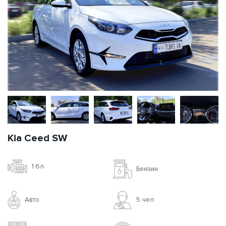
Kia Ceed SW
1.6л
Бензин
Авто
5 чел