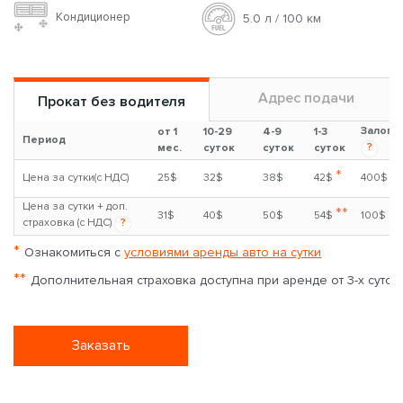
Кондиционер
5.0 л / 100 км
Адрес подачи
Прокат без водителя
Залог
от 1
10-29
4-9
1-3
Период
?
мес.
суток
суток
суток
*
Цена за сутки(с НДС)
25$
32$
38$
42$
400$
Цена за сутки + доп.
**
31$
40$
50$
54$
100$
страховка (с НДС)
?
*
Ознакомиться с
условиями аренды авто на сутки
**
Дополнительная страховка доступна при аренде от 3-х суток
Заказать