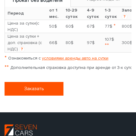
Прокат без водителя
от 1
10-29
4-9
1-3
Залог
Период
мес.
суток
суток
суток
?
Цена за сутки(с
*
50$
60$
67$
77$
800$
НДС)
Цена за сутки +
107$
доп. страховка (с
66$
80$
97$
300$
**
НДС)
?
*
Ознакомиться с
условиями аренды авто на сутки
**
Дополнительная страховка доступна при аренде от 3-х суток
Заказать