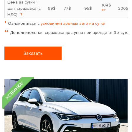
Цена за сутки +
104$
доп. страховка (с
69$
77$
95$
200$
**
НДС)
?
*
Ознакомиться с
условиями аренды авто на сутки
**
Дополнительная страховка доступна при аренде от 3-х суток
Заказать
НОВИНКА!