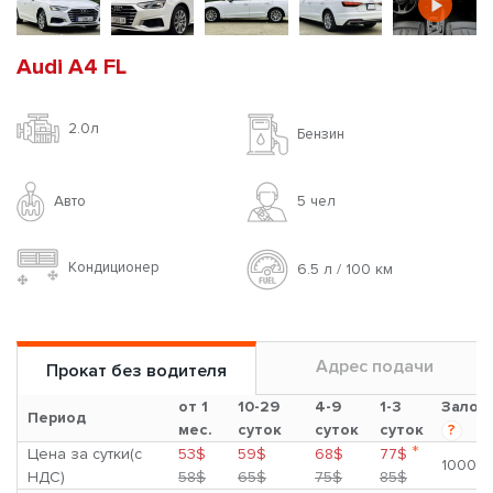
Audi A4 FL
2.0л
Бензин
Авто
5 чел
Кондиционер
6.5 л / 100 км
Адрес подачи
Прокат без водителя
от 1
10-29
4-9
1-3
Залог
Период
мес.
суток
суток
суток
?
*
Цена за сутки(с
53$
59$
68$
77$
1000$
НДС)
58$
65$
75$
85$