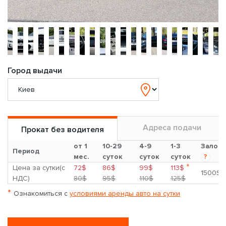
Город выдачи
Адреса подачи
Прокат без водителя
от 1
10-29
4-9
1-3
Залог
Период
мес.
суток
суток
суток
?
*
Цена за сутки(с
72$
86$
99$
113$
1500$
НДС)
80$
95$
110$
125$
*
Ознакомиться с
условиями аренды авто на сутки