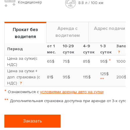
Кондиционер
8.8 л / 100 км
Аренда с
Адрес подачи
Прокат без
водителем
водителя
от 1
10-29
4-9
1-3
Залог
Период
мес.
суток
суток
суток
?
Цена за сутки(с
*
65$
75$
85$
95$
1000$
НДС)
Цена за сутки +
125$
доп. страховка (с
81$
95$
115$
200$
**
НДС)
?
*
Ознакомиться с
условиями аренды авто на сутки
**
Дополнительная страховка доступна при аренде от 3-х суток
Заказать