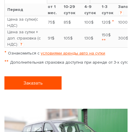
от 1
10-29
4-9
1-3
Залог
Период
мес.
суток
суток
суток
?
Цена за сутки(с
*
75$
85$
100$
120$
1000$
НДС)
Цена за сутки +
150$
доп. страховка (с
91$
105$
130$
300$
**
НДС)
?
*
Ознакомиться с
условиями аренды авто на сутки
**
Дополнительная страховка доступна при аренде от 3-х суток
Заказать