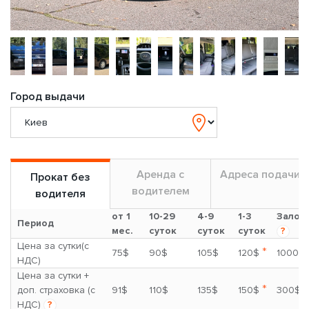
Город выдачи
Аренда с
Адреса подачи
Прокат без
водителем
водителя
от 1
10-29
4-9
1-3
Залог
Период
мес.
суток
суток
суток
?
Цена за сутки(с
*
75$
90$
105$
120$
1000$
НДС)
Цена за сутки +
*
доп. страховка (с
91$
110$
135$
150$
300$
НДС)
?