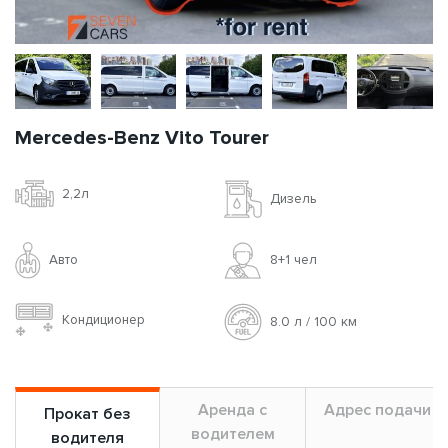
Mercedes-Benz Vito Tourer
2,2л
Дизель
Авто
8+1 чел
Кондиционер
8.0 л / 100 км
Аренда с
Адрес подачи
Прокат без
водителем
водителя