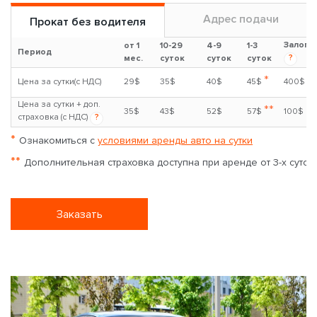
Адрес подачи
Прокат без водителя
Залог
от 1
10-29
4-9
1-3
Период
?
мес.
суток
суток
суток
*
Цена за сутки(с НДС)
29$
35$
40$
45$
400$
Цена за сутки + доп.
**
35$
43$
52$
57$
100$
страховка (с НДС)
?
*
Ознакомиться с
условиями аренды авто на сутки
**
Дополнительная страховка доступна при аренде от 3-х суток
Заказать