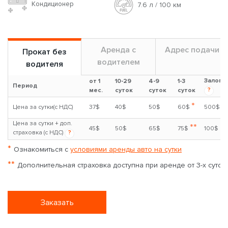
Кондиционер
7.6 л / 100 км
Аренда с
Адрес подачи
Прокат без
водителем
водителя
Залог
от 1
10-29
4-9
1-3
Период
?
мес.
суток
суток
суток
*
Цена за сутки(с НДС)
37$
40$
50$
60$
500$
Цена за сутки + доп.
**
45$
50$
65$
75$
100$
страховка (с НДС)
?
*
Ознакомиться с
условиями аренды авто на сутки
**
Дополнительная страховка доступна при аренде от 3-х суток
Заказать