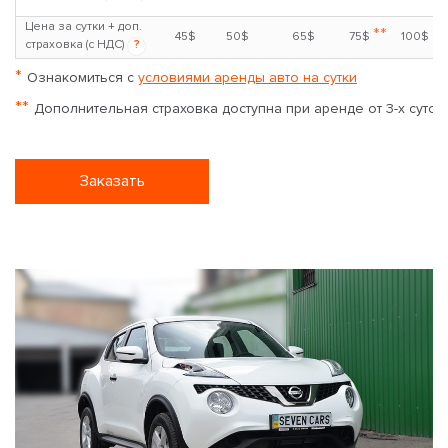
Цена за сутки + доп.
**
45$
50$
65$
75$
100$
страховка (с НДС)
?
*
Ознакомиться с
условиями аренды авто на сутки
**
Дополнительная страховка доступна при аренде от 3-х суток
Заказать