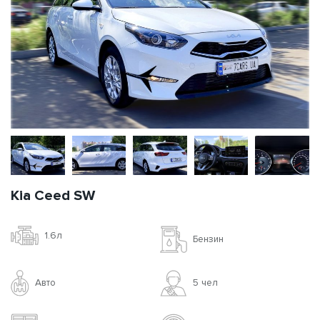
Kia Ceed SW
1.6л
Бензин
Авто
5 чел