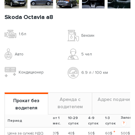
Skoda Octavia a8
1.6л
Бензин
Авто
5 чел
Кондиционер
6.9 л / 100 км
Аренда с
Адрес подачи
Прокат без
водителем
водителя
Залог
от 1
10-29
4-9
1-3
Период
?
мес.
суток
суток
суток
*
Цена за сутки(с НДС)
37$
40$
50$
60$
500$