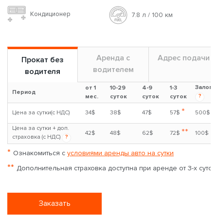
Кондиционер
7.8 л / 100 км
Аренда с
Адрес подачи
Прокат без
водителем
водителя
Залог
от 1
10-29
4-9
1-3
Период
?
мес.
суток
суток
суток
*
Цена за сутки(с НДС)
34$
38$
47$
57$
500$
Цена за сутки + доп.
**
42$
48$
62$
72$
100$
страховка (с НДС)
?
*
Ознакомиться с
условиями аренды авто на сутки
**
Дополнительная страховка доступна при аренде от 3-х суток
Заказать