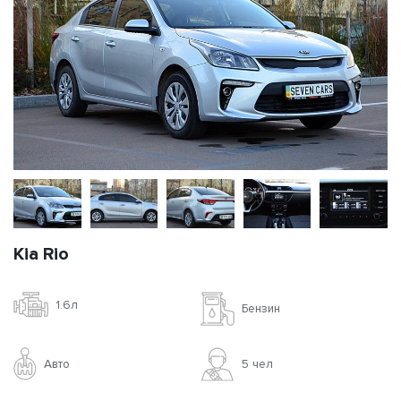
Kia Rio
1.6л
Бензин
Авто
5 чел