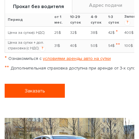
Адрес подачи
Прокат без водителя
Залог
от 1
10-29
4-9
1-3
Период
?
мес.
суток
суток
суток
*
Цена за сутки(с НДС)
25$
32$
38$
42$
400$
Цена за сутки + доп.
**
31$
40$
50$
54$
100$
страховка (с НДС)
?
*
Ознакомиться с
условиями аренды авто на сутки
**
Дополнительная страховка доступна при аренде от 3-х суток
Заказать