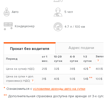
Авто
5 чел
Кондиционер
4.7 л / 100 км
Адрес подачи
Прокат без водителя
Залог
от 1
10-29
4-9
1-3
Период
?
мес.
суток
суток
суток
*
Цена за сутки(с НДС)
25$
32$
38$
42$
400$
Цена за сутки + доп.
**
31$
40$
50$
54$
100$
страховка (с НДС)
?
*
Ознакомиться с
условиями аренды авто на сутки
**
Дополнительная страховка доступна при аренде от 3-х суток