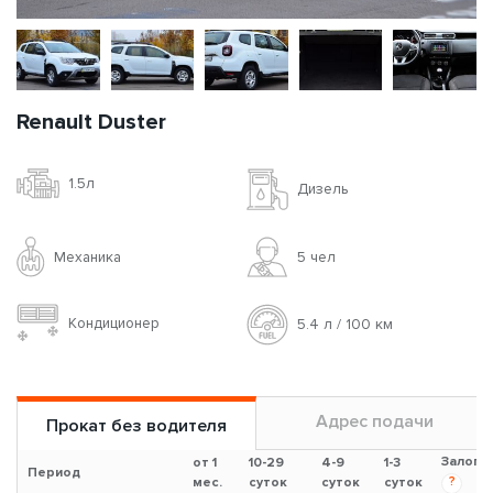
Renault Duster
1.5л
Дизель
Механика
5 чел
Кондиционер
5.4 л / 100 км
Адрес подачи
Прокат без водителя
Залог
от 1
10-29
4-9
1-3
Период
?
мес.
суток
суток
суток