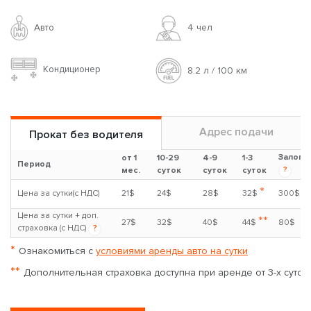
Авто
4 чел
Кондиционер
8.2 л / 100 км
Адрес подачи
Прокат без водителя
Залог
от 1
10-29
4-9
1-3
Период
?
мес.
суток
суток
суток
*
Цена за сутки(с НДС)
21$
24$
28$
32$
300$
Цена за сутки + доп.
**
27$
32$
40$
44$
80$
страховка (с НДС)
?
*
Ознакомиться с
условиями аренды авто на сутки
**
Дополнительная страховка доступна при аренде от 3-х суток