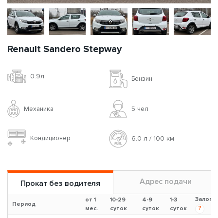
Renault Sandero Stepway
0.9л
Бензин
Механика
5 чел
Кондиционер
6.0 л / 100 км
Адрес подачи
Прокат без водителя
Залог
от 1
10-29
4-9
1-3
Период
?
мес.
суток
суток
суток