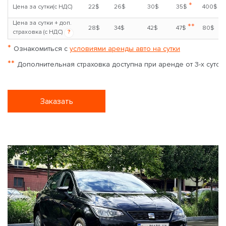
*
Цена за сутки(с НДС)
22$
26$
30$
35$
400$
Цена за сутки + доп.
**
28$
34$
42$
47$
80$
страховка (с НДС)
?
*
Ознакомиться с
условиями аренды авто на сутки
**
Дополнительная страховка доступна при аренде от 3-х суток
Заказать