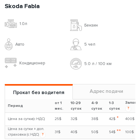
Skoda Fabia
1.0л
Бензин
Авто
5 чел
Кондиционер
5.0 л / 100 км
Адрес подачи
Прокат без водителя
Залог
от 1
10-29
4-9
1-3
Период
?
мес.
суток
суток
суток
*
Цена за сутки(с НДС)
25$
32$
38$
42$
400$
Цена за сутки + доп.
**
31$
40$
50$
54$
100$
страховка (с НДС)
?