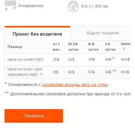
Кондиционер
6.6 л / 100 км
Адрес подачи
Прокат без водителя
Залог
от 1
10-29
4-9
1-3
Период
?
мес.
суток
суток
суток
*
Цена за сутки(с НДС)
25$
32$
38$
42$
400$
Цена за сутки + доп.
**
31$
40$
50$
54$
100$
страховка (с НДС)
?
*
Ознакомиться с
условиями аренды авто на сутки
**
Дополнительная страховка доступна при аренде от 3-х суток
Заказать