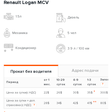
Renault Logan MCV
1.5л
Дизель
Механика
5 чел
Кондиционер
3.9 л / 100 км
Адрес подачи
Прокат без водителя
Залог
от 1
10-29
4-9
1-3
Период
?
мес.
суток
суток
суток
*
Цена за сутки(с НДС)
22$
26$
30$
35$
300$
Цена за сутки + доп.
**
28$
34$
42$
47$
80$
страховка (с НДС)
?