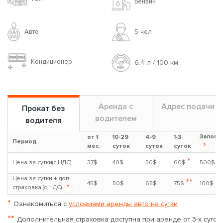
Бензин
Авто
5 чел
Кондиционер
6.4 л / 100 км
Аренда с
Адрес подачи
Прокат без
водителем
водителя
Залог
от 1
10-29
4-9
1-3
Период
?
мес.
суток
суток
суток
*
Цена за сутки(с НДС)
37$
40$
50$
60$
500$
Цена за сутки + доп.
**
45$
50$
65$
75$
100$
страховка (с НДС)
?
*
Ознакомиться с
условиями аренды авто на сутки
**
Дополнительная страховка доступна при аренде от 3-х суток