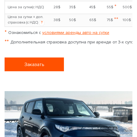
*
Цена за сутки(с НДС)
28$
35$
45$
55$
500$
Цена за сутки + доп.
**
38$
50$
65$
75$
100$
страховка (с НДС)
?
*
Ознакомиться с
условиями аренды авто на сутки
**
Дополнительная страховка доступна при аренде от 3-х суток
Заказать