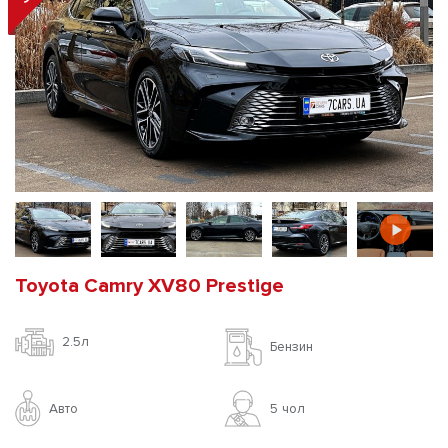
Toyota Camry XV80 Prestige
2.5л
Бензин
Авто
5 чoл