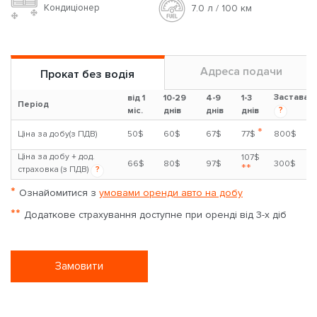
Кондиціонер
7.0 л / 100 км
Адреса подачи
Прокат без водія
Застава
від 1
10-29
4-9
1-3
Період
?
міс.
днів
днів
днів
*
Ціна за добу(з ПДВ)
50$
60$
67$
77$
800$
Ціна за добу + дод.
107$
66$
80$
97$
300$
**
страховка (з ПДВ)
?
*
Ознайомитися з
умовами оренди авто на добу
**
Додаткове страхування доступне при оренді від 3-х діб
Замовити