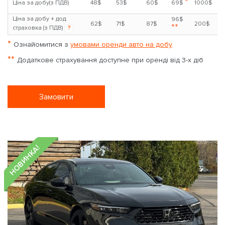
*
Ціна за добу(з ПДВ)
48$
53$
60$
69$
1000$
Ціна за добу + дод.
96$
62$
71$
87$
200$
**
страховка (з ПДВ)
?
*
Ознайомитися з
умовами оренди авто на добу
**
Додаткове страхування доступне при оренді від 3-х діб
Замовити
НОВИНКА!