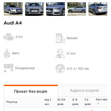
Audi A4
2.0л
Бензин
Авто
5 чoл
Кондиціонер
6.0 л / 100 км
Адреса подачи
Прокат без водія
Застава
від 1
10-29
4-9
1-3
Період
?
міс.
днів
днів
днів