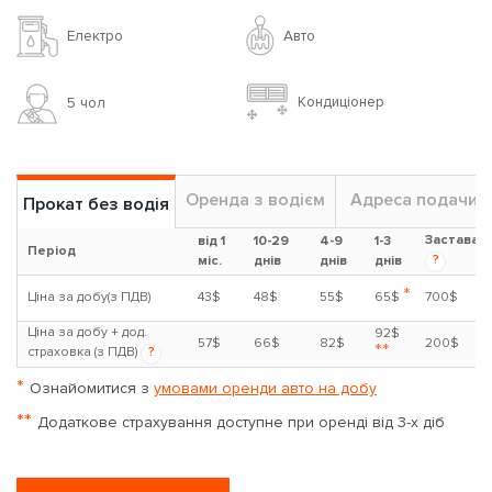
Авто
Електро
Кондиціонер
5 чoл
Оренда з водієм
Адреса подачи
Прокат без водія
Застава
від 1
10-29
4-9
1-3
Період
?
міс.
днів
днів
днів
*
Ціна за добу(з ПДВ)
43$
48$
55$
65$
700$
Ціна за добу + дод.
92$
57$
66$
82$
200$
**
страховка (з ПДВ)
?
*
Ознайомитися з
умовами оренди авто на добу
**
Додаткове страхування доступне при оренді від 3-х діб