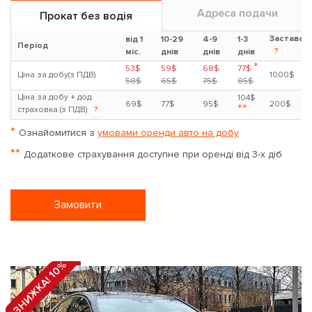
Адреса подачи
Прокат без водія
Застава
від 1
10-29
4-9
1-3
Період
?
міс.
днів
днів
днів
*
53$
59$
68$
77$
Ціна за добу(з ПДВ)
1000$
58$
65$
75$
85$
Ціна за добу + дод.
104$
69$
77$
95$
200$
**
страховка (з ПДВ)
?
*
Ознайомитися з
умовами оренди авто на добу
**
Додаткове страхування доступне при оренді від 3-х діб
Замовити
ЗНИЖКА! 10%