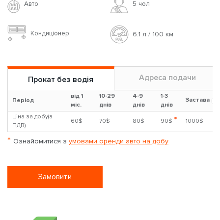
Авто
5 чoл
Кондиціонер
6.1 л / 100 км
Адреса подачи
Прокат без водія
від 1
10-29
4-9
1-3
Застава
?
Період
міс.
днів
днів
днів
Ціна за добу(з
*
60$
70$
80$
90$
1000$
ПДВ)
*
Ознайомитися з
умовами оренди авто на добу
Замовити