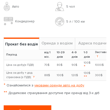
Авто
5 чoл
Кондиціонер
5 л / 100 км
Оренда з водієм
Адреса подачи
Прокат без водія
Застава
від 1
10-29
4-9
1-3
Період
?
міс.
днів
днів
днів
100$
Ціна за добу(з ПДВ)
70$
80$
90$
1000$
*
Ціна за добу + дод.
130$
88$
100$
120$
300$
**
страховка (з ПДВ)
?
*
Ознайомитися з
умовами оренди авто на добу
**
Додаткове страхування доступне при оренді від 3-х діб