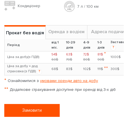
Кондиціонер
7 л / 100 км
Оренда з водієм
Адреса подачи
Прокат без водія
Застава
від 1
10-29
4-9
1-3
Період
?
міс.
днів
днів
днів
*
54$
63$
72$
81$
Ціна за добу(з ПДВ)
1000$
60$
70$
80$
90$
Ціна за добу + дод.
**
68$
83$
102$
111$
300$
страховка (з ПДВ)
?
*
Ознайомитися з
умовами оренди авто на добу
**
Додаткове страхування доступне при оренді від 3-х діб
Замовити