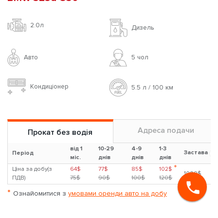
2.0л
Дизель
Авто
5 чoл
Кондиціонер
5.5 л / 100 км
Адреса подачи
Прокат без водія
від 1
10-29
4-9
1-3
Застава
?
Період
міс.
днів
днів
днів
*
Ціна за добу(з
64$
77$
85$
102$
1000$
ПДВ)
75$
90$
100$
120$
*
Ознайомитися з
умовами оренди авто на добу