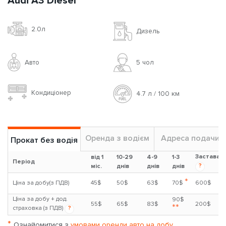
Audi A3 Diesel
2.0л
Дизель
Авто
5 чoл
Кондиціонер
4.7 л / 100 км
Оренда з водієм
Адреса подачи
Прокат без водія
Застава
від 1
10-29
4-9
1-3
Період
?
міс.
днів
днів
днів
*
Ціна за добу(з ПДВ)
45$
50$
63$
70$
600$
Ціна за добу + дод.
90$
55$
65$
83$
200$
**
страховка (з ПДВ)
?
*
Ознайомитися з
умовами оренди авто на добу