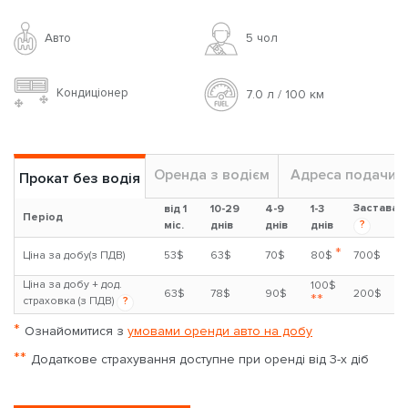
Авто
5 чoл
Кондиціонер
7.0 л / 100 км
Оренда з водієм
Адреса подачи
Прокат без водія
Застава
від 1
10-29
4-9
1-3
Період
?
міс.
днів
днів
днів
*
Ціна за добу(з ПДВ)
53$
63$
70$
80$
700$
Ціна за добу + дод.
100$
63$
78$
90$
200$
**
страховка (з ПДВ)
?
*
Ознайомитися з
умовами оренди авто на добу
**
Додаткове страхування доступне при оренді від 3-х діб