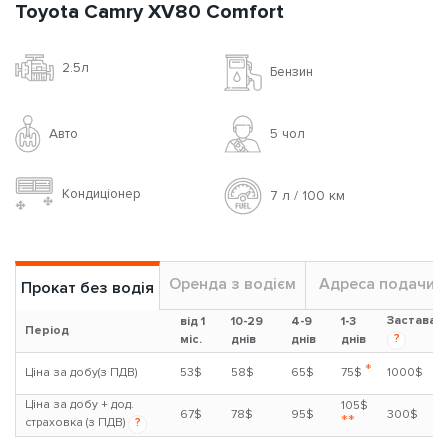
Toyota Camry XV80 Comfort
2.5л
Бензин
Авто
5 чoл
Кондиціонер
7 л / 100 км
Оренда з водієм
Адреса подачи
Прокат без водія
Застава
від 1
10-29
4-9
1-3
Період
?
міс.
днів
днів
днів
*
Ціна за добу(з ПДВ)
53$
58$
65$
75$
1000$
Ціна за добу + дод.
105$
67$
78$
95$
300$
**
страховка (з ПДВ)
?