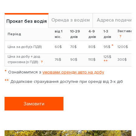
Оренда з водієм
Адреса подачи
Прокат без водія
Застава
від 1
10-29
4-9
1-3
Період
?
міс.
днів
днів
днів
*
Ціна за добу(з ПДВ)
60$
70$
80$
95$
1200$
Ціна за добу + дод.
125$
76$
90$
110$
300$
**
страховка (з ПДВ)
?
*
Ознайомитися з
умовами оренди авто на добу
**
Додаткове страхування доступне при оренді від 3-х діб
Замовити