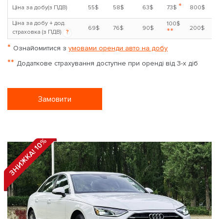
*
Ціна за добу(з ПДВ)
55$
58$
63$
73$
800$
Ціна за добу + дод.
100$
69$
76$
90$
200$
**
страховка (з ПДВ)
?
*
Ознайомитися з
умовами оренди авто на добу
**
Додаткове страхування доступне при оренді від 3-х діб
Замовити
ЗНИЖКА! 10%