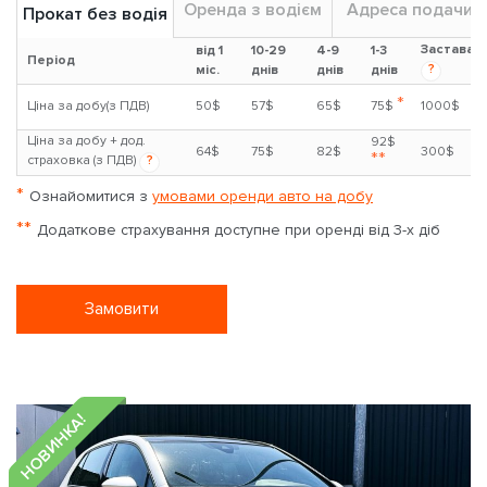
Оренда з водієм
Адреса подачи
Прокат без водія
Застава
від 1
10-29
4-9
1-3
Період
?
міс.
днів
днів
днів
*
Ціна за добу(з ПДВ)
50$
57$
65$
75$
1000$
Ціна за добу + дод.
92$
64$
75$
82$
300$
**
страховка (з ПДВ)
?
*
Ознайомитися з
умовами оренди авто на добу
**
Додаткове страхування доступне при оренді від 3-х діб
Замовити
НОВИНКА!