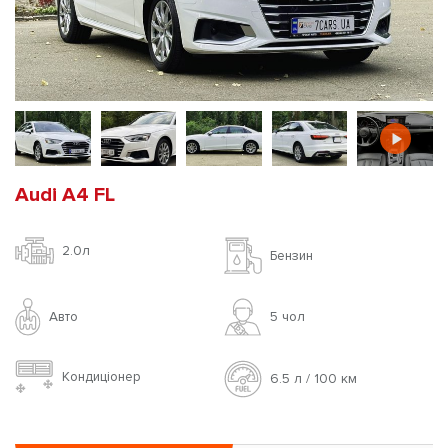
Audi A4 FL
2.0л
Бензин
Авто
5 чoл
Кондиціонер
6.5 л / 100 км