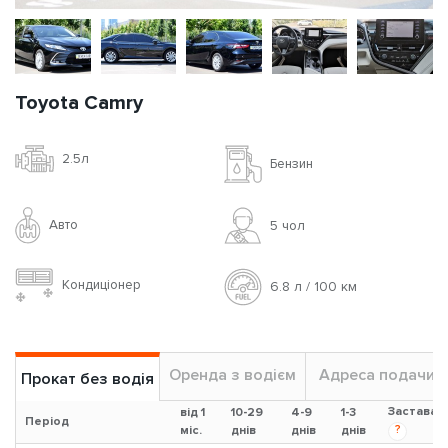
Toyota Camry
2.5л
Бензин
Авто
5 чoл
Кондиціонер
6.8 л / 100 км
Оренда з водієм
Адреса подачи
Прокат без водія
Застава
від 1
10-29
4-9
1-3
Період
?
міс.
днів
днів
днів