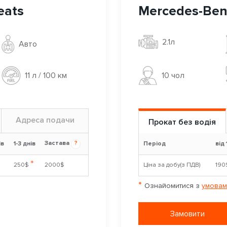
eats
Mercedes-Benz
2.1л
Авто
10 чoл
11 л / 100 км
Адреса подачи
Прокат без водія
Застава
?
ів
1-3 днів
Період
від 
*
250$
2000$
Ціна за добу(з ПДВ)
190
*
Ознайомитися з
умовам
Замовити