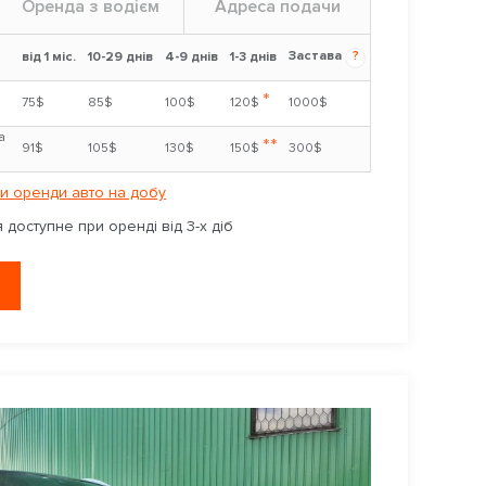
Оренда з водієм
Адреса подачи
Застава
?
від 1 міс.
10-29 днів
4-9 днів
1-3 днів
*
75$
85$
100$
120$
1000$
а
**
91$
105$
130$
150$
300$
и оренди авто на добу
доступне при оренді від 3-х діб