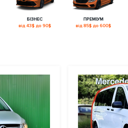
БІЗНЕС
ПРЕМІУМ
від 43$ до 90$
від 85$ до 600$