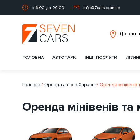
з 8:00 до 20:00
info@7cars.com.ua
ГОЛОВНА
АВТОПАРК
ІНШІ ПОСЛУГИ
ЛІЗИН
Головна
/
Оренда авто в Харкові
/
Оренда мінівенів 
Оренда мінівенів та 