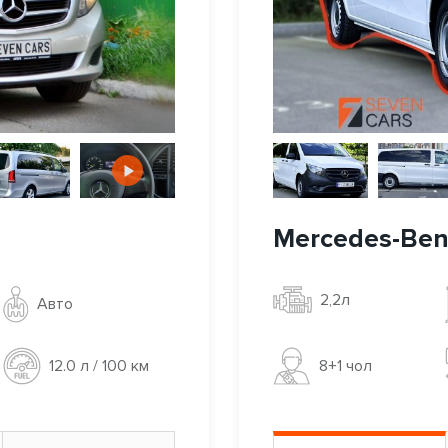
Mercedes-Benz
2,2л
Авто
8+1 чoл
12.0 л / 100 км