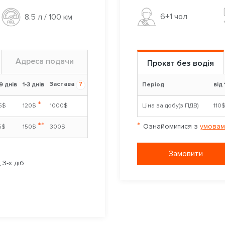
6+1 чoл
8.5 л / 100 км
Адреса подачи
Прокат без водія
Застава
?
9 днів
1-3 днів
Період
від 
*
5$
120$
1000$
Ціна за добу(з ПДВ)
110
**
*
Ознайомитися з
умовам
5$
150$
300$
Замовити
3-х діб