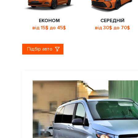
ЕКОНОМ
СЕРЕДНІЙ
від 15$ до 45$
від 30$ до 70$
Підбір авто