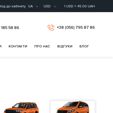
хід до кабінету
1 USD = 45.00 UAH
UA
USD
+38 (056) 795 87 86
 185 58 86
И
КОНТАКТИ
ПРО НАС
ВІДГУКИ
БЛОГ