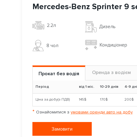
Mercedes-Benz Sprinter 9 s
2.2л
Дизель
Кондиціонер
8 чoл
Оренда з водієм
Прокат без водія
Період
від 1 міс.
10-29 днів
4-9 дн
Ціна за добу(з ПДВ)
145$
170$
200$
*
Ознайомитися з
умовами оренди авто на добу
Замовити