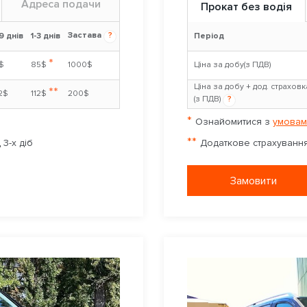
Адреса подачи
Прокат без водія
Застава
?
9 днів
1-3 днів
Період
*
$
85$
1000$
Ціна за добу(з ПДВ)
Ціна за добу + дод. страховк
**
2$
112$
200$
(з ПДВ)
?
*
Ознайомитися з
умовам
**
3-х діб
Додаткове страхування 
Замовити