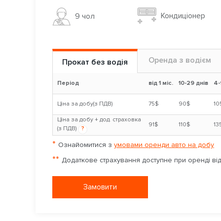
Кондиціонер
9 чoл
Оренда з водієм
Прокат без водія
Період
від 1 міс.
10-29 днів
4-
Ціна за добу(з ПДВ)
75$
90$
10
Ціна за добу + дод. страховка
91$
110$
13
(з ПДВ)
?
*
Ознайомитися з
умовами оренди авто на добу
**
Додаткове страхування доступне при оренді від 
Замовити