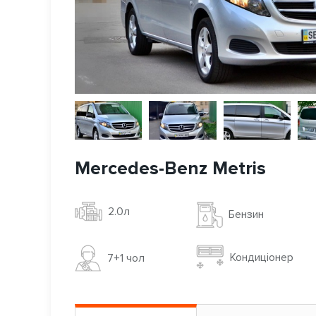
Mercedes-Benz Metris
2.0л
Бензин
Кондиціонер
7+1 чoл