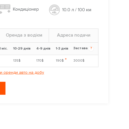
Кондиціонер
10.0 л / 100 км
Оренда з водієм
Адреса подачи
Застава
?
1 міс.
10-29 днів
4-9 днів
1-3 днів
*
$
135$
170$
190$
3000$
и оренди авто на добу