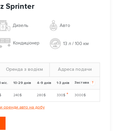
 Sprinter
Авто
Дизель
Кондиціонер
13 л / 100 км
Оренда з водієм
Адреса подачи
Застава
?
1 міс.
10-29 днів
4-9 днів
1-3 днів
*
$
240$
280$
330$
3000$
и оренди авто на добу