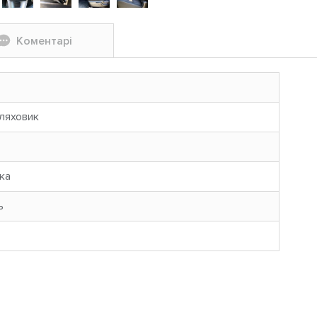
Коментарі
ляховик
ка
ь