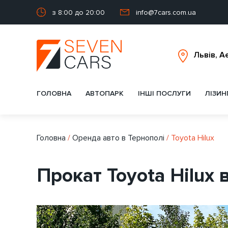
з 8:00 до 20:00
info@7cars.com.ua
ГОЛОВНА
АВТОПАРК
ІНШІ ПОСЛУГИ
ЛІЗИН
Головна
/
Оренда авто в Тернополі
/
Toyota Hilux
Прокат Toyota Hilux 