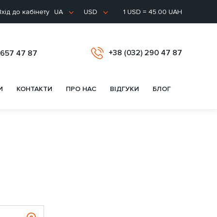
хід до кабінету
1 USD = 45.00 UAH
UA
USD
+38 (032) 290 47 87
 657 47 87
И
КОНТАКТИ
ПРО НАС
ВІДГУКИ
БЛОГ