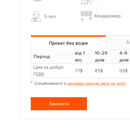
Кондиціонер
5 чoл
А
Прокат без водія
від 1
10-29
4-9
Період
міс.
днів
днів
Ціна за добу(з
77$
85$
95$
ПДВ)
*
Ознайомитися з
умовами оренди авто на добу
Замовити