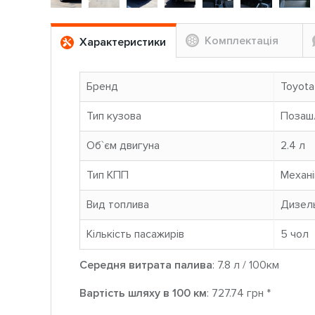
Комплектація
Характеристики
Бренд
Toyota
Тип кузова
Позаш
Об`єм двигуна
2.4 л
Тип КПП
Механі
Вид топлива
Дизел
Кількість пасажирів
5 чoл
Середня витрата палива
: 7.8 л / 100км
Вартість шляху в 100 км
: 727.74 грн *