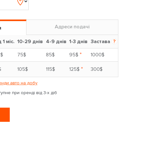
Адреси подачі
я
д 1 міс.
10-29 днів
4-9 днів
1-3 днів
Застава
?
*
5$
75$
85$
95$
1000$
*
$
105$
115$
125$
300$
нди авто на добу
пне при оренді від 3-х діб