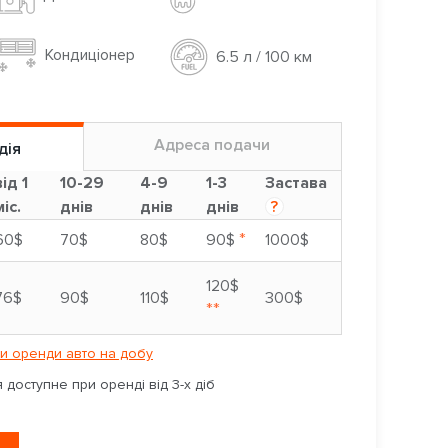
Кондиціонер
6.5 л / 100 км
Адреса подачи
дія
від 1
10-29
4-9
1-3
Застава
міс.
днів
днів
днів
?
*
60$
70$
80$
90$
1000$
120$
76$
90$
110$
300$
**
и оренди авто на добу
доступне при оренді від 3-х діб