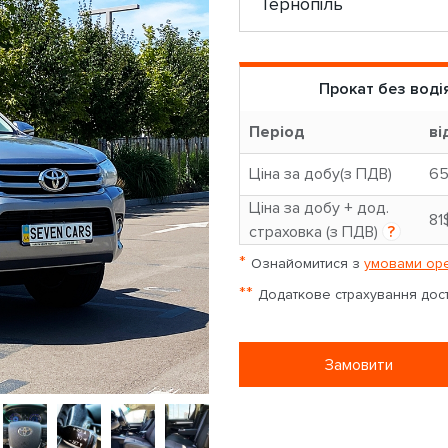
Прокат без воді
Період
ві
Ціна за добу(з ПДВ)
6
Ціна за добу + дод.
81
страховка (з ПДВ)
?
*
Ознайомитися з
умовами оре
**
Додаткове страхування досту
Замовити